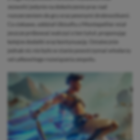
zezwolić jedynie na dokończenie prac nad
rozszerzeniem do gry oraz pewnymi drobnostkami.
Co ciekawe, oddział Ubisoftu z Montepellier miał
jeszcze próbować walczyć o ten tytuł, proponując
kolejne dodatki oraz kontynuację. Ostatecznie
jednak nic nie było w stanie powstrzymać włodarzy
od całkowitego rozwiązania zespołu.