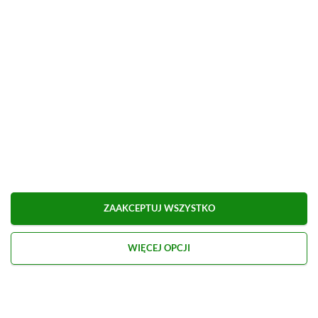
[Q&A] Pytania i odpowiedzi
Udostępnij
Zgłoś błąd
Dodaj komentarz
Obserwuj XGP.pl w Google News
ZAAKCEPTUJ WSZYSTKO
WIĘCEJ OPCJI
O AUTORZE
Kacper Kościański
REDAKTOR NACZELNY & CEO
PROFIL
Zapalony gracz od najmłodszych lat, przygodę z