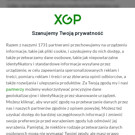
tylko, że niegdyś kultowa marka musi kolejny raz
usunąć się w cień na kilka lub kilkanaście lat.
Szanujemy Twoją prywatność
LEGENDARNA PROMOCJA: KLIKNIJ I KUP 20
MIESIĘCY XBOX GAME PASS ULTIMATE W
Razem z naszymi 1731 partnerami przechowujemy na urządzeniu
CENIE 4 (ZA 300 ZŁ)!
informacje, takie jak pliki cookie, i uzyskujemy do nich dostęp, a
także przetwarzamy dane osobowe, takie jak niepowtarzalne
identyfikatory i standardowe informacje wysyłane przez
Źródło:
resetera.com
urządzenie, w celu zapewniania spersonalizowanych reklam i
treści, pomiaru reklam i treści oraz zbierania opinii odbiorców, a
także rozwijania i ulepszania produktów.
Za Twoją zgodą my i nasi
Udostępnij
Zgłoś błąd
możemy wykorzystywać precyzyjne dane
partnerzy
geolokalizacyjne i identyfikację przez skanowanie urządzeń.
Dodaj komentarz
Możesz kliknąć, aby wyrazić zgodę na przetwarzanie danych przez
nas i naszych partnerów zgodnie z opisem powyżej. Możesz też
Obserwuj XGP.pl w Google News
uzyskać dostęp do bardziej szczegółowych informacji i zmienić
swoje preferencje przed wyrażeniem zgody lub odmówić jej
wyrażenia.
Pamiętaj, że niektóre rodzaje przetwarzania danych
osobowych mogą nie wymagać Twojej zgody, ale masz prawo