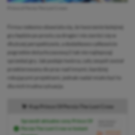
Prince of Persia The Lost Crown
Firma rzekomo obawiała się, że tworzenie kolejnej
gry będzie po prostu za drogie i nie zwróci się w
dłuższej perspektywie, a dodatkowo całkowicie
pogrzebie dotychczasową (i tak nie najlepszą)
sprzedaż gry. Jak podaje twórca, cały zespół został
przekierowany do prac nad innymi, bardziej
rokującymi projektami, jednak nadal miało być to
dla nich trudna sytuacja.
Kup Prince Of Persia The Lost Crow
Sprawdź aktualne ceny Prince Of
BRAK PROWIZJI
ZA PŁATNOŚĆ
Persia The Lost Crow w Instant