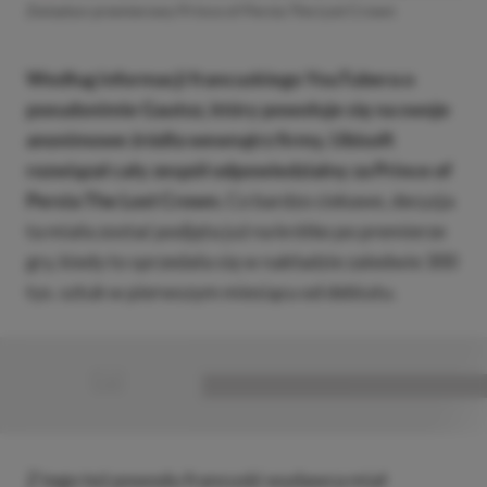
Zwiastun premierowy Prince of Persia The Lost Crown
Według informacji francuskiego YouTubera o
pseudonimie Gautoz, który powołuje się na swoje
anonimowe źródła wewnątrz firmy, Ubisoft
rozwiązał cały zespół odpowiedzialny za Prince of
Persia The Lost Crown.
Co bardzo ciekawe, decyzja
ta miała zostać podjęta już na krótko po premierze
gry, kiedy to sprzedała się w nakładzie zaledwie 300
tys. sztuk w pierwszym miesiącu od debiutu.
■
■■■■■■■■■■■■■■■■■
Z tego też powodu francuski wydawca miał