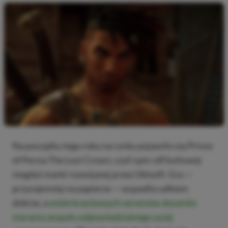
Na początku tego roku na rynku pojawiło się Prince
of Persia The Lost Crown, czyli spin-off kultowej
niegdyś marki rozwijanej przez Ubisoft. Gra —
przynajmniej na papierze — wypadła całkiem
dobrze, a
wiele branżowych serwisów doceniło
starania zespołu odpowiedzialnego za jej