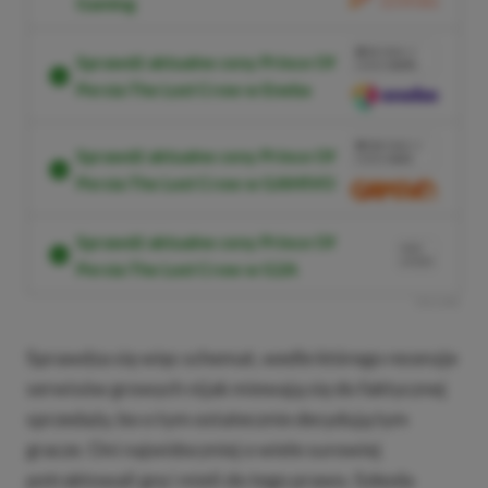
Gaming
PRZEJDŹ DO
SKLEPU
3%
TANIEJ Z
Sprawdź aktualne ceny Prince Of
KODEM
XGPPL
Persia The Lost Crow w Eneba
SKOPIUJ
PRZEJDŹ DO
SKLEPU
10%
TANIEJ Z
Sprawdź aktualne ceny Prince Of
KODEM
XGP6
Persia The Lost Crow w GAMIVO
SKOPIUJ
Sprawdź aktualne ceny Prince Of
NASZ
WYBÓR
Persia The Lost Crow w G2A
R
E
K
L
A
M
A
Sprawdza się więc schemat, wedle którego recenzje
serwisów growych nijak miewają się do faktycznej
sprzedaży, bo o tym ostatecznie decydują tym
gracze. Oni najwidoczniej o wiele surowiej
potraktowali grę i mieli do tego prawo. Szkoda