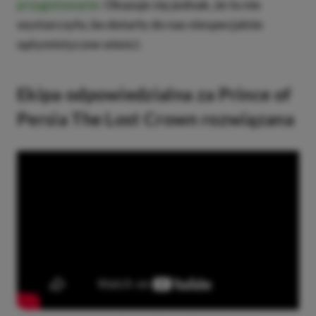
przygotowanie
.
Okazuje się jednak, że to nie
wystarczyło, bo dotarły do nas niespecjalnie
optymistyczne wieści.
Ekipa odpowiedzialna za Prince of
Persia The Lost Crown rozwiązana