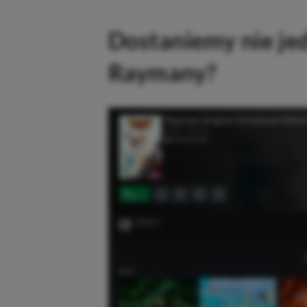
Dostaniemy nie je
Raymany?