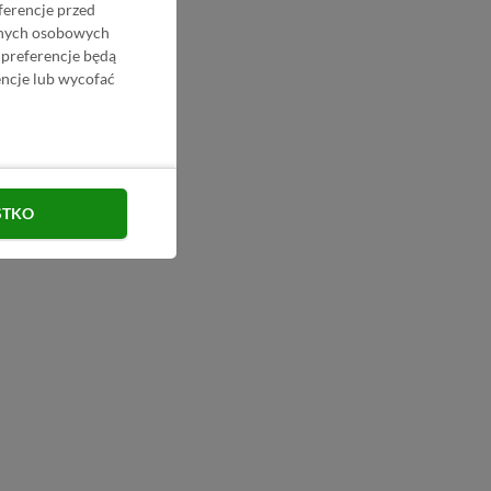
ferencje przed
danych osobowych
 preferencje będą
ncje lub wycofać
STKO