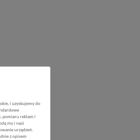
okie, i uzyskujemy do
tandardowe
, pomiaru reklam i
odą my i nasi
nowanie urządzeń.
odnie z opisem