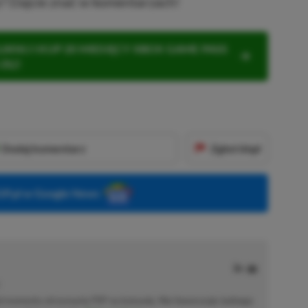
? Dajcie znać w komentarzach!
KNIJ I KUP 20 MIESIĘCY XBOX GAME PASS
ZŁ)!
Dodaj komentarz
Zgłoś błąd
P.pl w Google News
od momentu otrzymania PSP na komunię. Nie faworyzuje żadnego