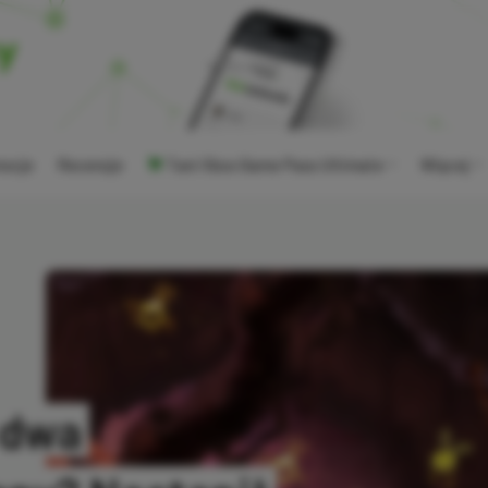
ocje
Recenzje
Tani Xbox Game Pass Ultimate
Więcej
 dwa