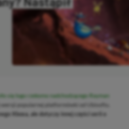
ny? Nastąpił
NO
iło się logo rzekomo nadchodzącego Rayman
j wersji popularnej platformówki od Ubisoftu.
ego Xboxa, ale dotyczy innej części serii o