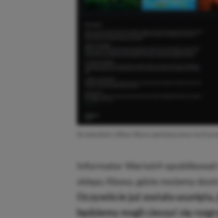
Screenshot z Xbox Store zamieszczony na X pr
Informator Wario64 opublikował n
sklepu Xboxa, gdzie możemy dostr
Oczywiście już została usunięta,
będziemy mogli cieszyć się rozg