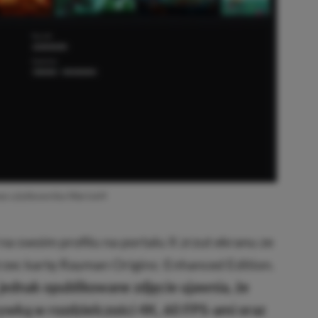
zez użytkownika Wario64
a swoim profilu na portalu X zrzut ekranu ze
zec kartę Rayman Origins: Enhanced Edition.
 jednak opublikowane zdjęcie ujawnia, że
rywką w rozdzielczości 4K, 60 FPS-ami oraz