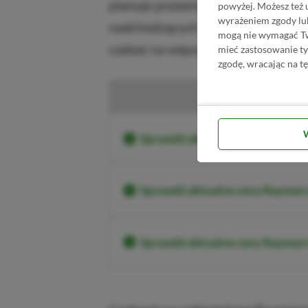
planuje prezentację swoich gier w 
powyżej. Możesz też 
wyrażeniem zgody lu
nadchodzących letnich pokazów gie
mogą nie wymagać Two
czekać na więcej oficjalnych inform
mieć zastosowanie t
zgodę, wracając na tę
Ku
Sprawdź aktualne ceny Rayman 
Sprawdź aktualne ceny Rayman
Sprawdź aktualne ceny Rayma