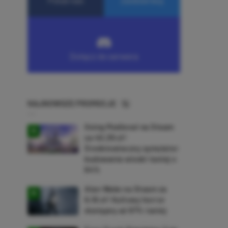
NAJNOWSZE PROMOCJE
Going Medieval na Steam
za 40,39 zł!
Średniowieczny symulator
budowania wioski taniej o
64%
Alan Wake na Steam za
9,16 zł! Kultowy horror
dostępny aż 87% taniej