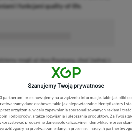
mi i funkcjami quality-of-life.
■■■■■■
dziemy mogli aż dwa Raymany, choć żadnej z
ayman Legends Retold wypowiedział się
które według posiadanych przez niego
Szanujemy Twoją prywatność
ździernika 2026 roku i kosztować 39,99
do Switch 2 mają doczekać się wydań
 partnerami przechowujemy na urządzeniu informacje, takie jak pliki co
 przetwarzamy dane osobowe, takie jak niepowtarzalne identyfikatory i s
przez urządzenie, w celu zapewniania spersonalizowanych reklam i treści
 opinii odbiorców, a także rozwijania i ulepszania produktów.
Za Twoją zg
orzystywać precyzyjne dane geolokalizacyjne i identyfikację przez ska
 żadnego z wycieków. Spekuluje się, że firma
wyrazić zgodę na przetwarzanie danych przez nas i naszych partnerów zg