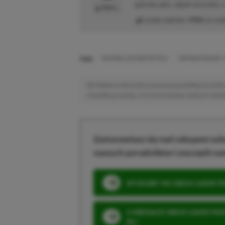
gatunku gier, odpali wszystko,
PROFIL
Liczba wpisów:
1906
(w red
TAGI:
RAYMAN LEGENDS RETOLD
RAYMAN ORIGINS:
Niektóre odnośniki w powyższej publikacji to linki 
niewielką prowizję, a Ty nie poniesiesz żadnych dod
Zastanawiasz się nad zakupem subs
naszych poradników i oszczędź na
SPOSOBY NA XBOX GAME PAS
3 MIESIĄCE XBOX GAME PASS
ZŁ)