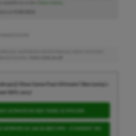
 co wpadnie mu w oko.
Zobacz więcej...
akcji od
14.08.2023
)
 ENHANCED EDITION
afiliacyjne. Jeżeli klikniesz taki link i dokonasz zakupu, otrzymamy
atkowych kosztów. |
Etyka redakcyjna
krypcji Xbox Game Pass Ultimate? Skorzystaj z
wet 80% ceny!
S ULTIMATE DO 80% TANIEJ (Z VPN-EM)
 ULTIMATE ZA 160 ZŁ (BEZ VPN – Z ZAMIAST 345