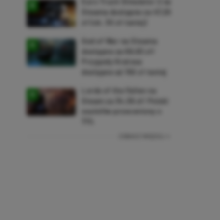
Euro Truck Simulator 2 na
Steama dostępne za 47,26
zł (ok. 30 zł taniej)
God of War na Steama
dostępne za 69,63 zł!
Przygody Kratosa
dostępne aż 150 zł taniej
Lords of the Fallen na
Steam za 34,36 zł! Polski
soulslike przeceniony o
71%
ZOBACZ WIĘCEJ