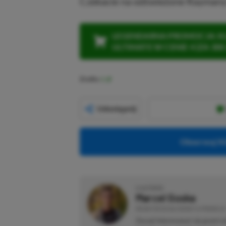
Czekacie na odświeżone Raymany
LEGENDARNA PROMOCJA: KLI
ULTIMATE W CENIE 4 (ZA 300 
Źródło:
X
Udostępnij
Obserwuj XG
O AUTORZE
Marcel Goska
REDAKTOR DZIAŁU NEWSY & PROMOCJE
Zaczął interesować się grami 