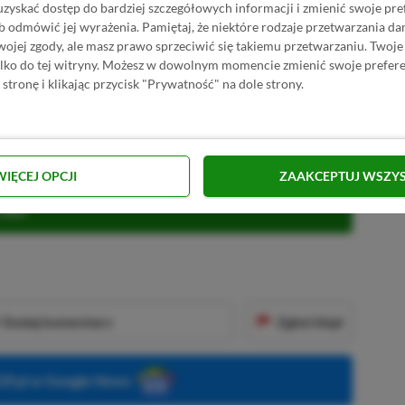
uzyskać dostęp do bardziej szczegółowych informacji i zmienić swoje pre
Dawn w GAMIVO
SKOPIUJ
b odmówić jej wyrażenia.
Pamiętaj, że niektóre rodzaje przetwarzania 
jej zgody, ale masz prawo sprzeciwić się takiemu przetwarzaniu. Twoje
R
E
K
L
A
M
A
ylko do tej witryny. Możesz w dowolnym momencie zmienić swoje prefere
 stronę i klikając przycisk "Prywatność" na dole strony.
 2027 roku na PlayStation 5.
Więcej
 ujawnionych w najbliższych miesiącach.
WIĘCEJ OPCJI
ZAAKCEPTUJ WSZY
KNIJ I KUP 20 MIESIĘCY XBOX GAME PASS
ZŁ)!
Dodaj komentarz
Zgłoś błąd
P.pl w Google News