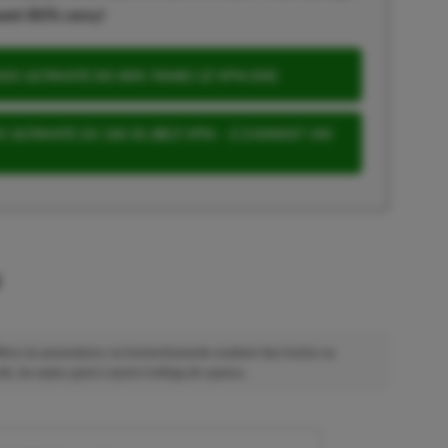
wet 80% ceny!
S ULTIMATE DO 80% TANIEJ (Z VPN-EM)
 ULTIMATE ZA 160 ZŁ (BEZ VPN – Z ZAMIAST 345
u
 Mimo że pozwalamy na komentowanie osobom bez konta na
ie, bo wpisy gości często trafiają do spamu.