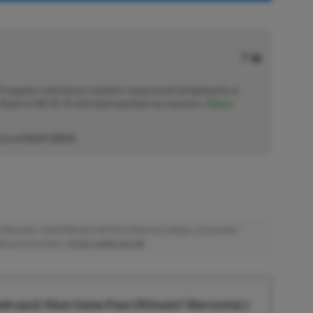
 Przygodę z wirtualnym światem rozpoczynał od lądowania w
Road to Hill 30. Po dziś dzień pamięta ten moment.
Zobacz
cji od
02.07.2024
)
afiliacyjne. Jeżeli klikniesz taki link i dokonasz zakupu, otrzymamy
atkowych kosztów. |
Etyka redakcyjna
krypcji Xbox Game Pass Ultimate? Skorzystaj z