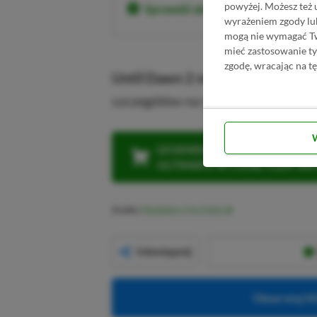
powyżej. Możesz też 
Sprawdź aktualne ceny Until 
wyrażeniem zgody lu
mogą nie wymagać Two
mieć zastosowanie t
zgodę, wracając na tę
Until Dawn 2 ma zadebiutować w
szczegółów na temat gry zostanie
LEGENDARNA PROMOCJA: KLI
ULTIMATE W CENIE 4 (ZA 300 
Źródło:
PlayStation (YouTube)
Udostępnij
Obserwuj XG