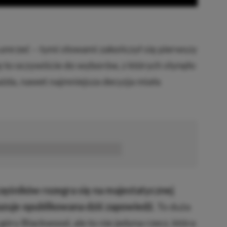
mrzeć – tymi słowami zakończył się pierwszy
 to oczywiście do wyborów, z których słynęło
żda, nawet najmniejsza decyzja miała
■■■■■■
zęśników rozegra się na majestatycznej
azuje opublikowana dziś zapowiedź.
To duża
ry Blackwood, ale to nie jedyna rzecz, która