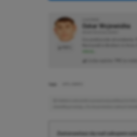
O AUTORZE
Oskar Wojewódka
REDAKTOR DZIAŁU NEWSY
Gra praktycznie od urodzenia.
Normandii w Brothers in Arms: 
PROFIL
więcej...
Liczba wpisów:
795
(w redak
TAGI:
UNTIL DAWN 2
Niektóre odnośniki w powyższej publikacji to linki 
niewielką prowizję, a Ty nie poniesiesz żadnych dod
Zastanawiasz się nad zakupem subs