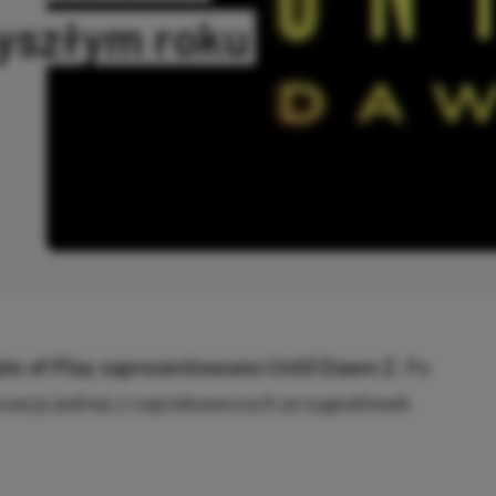
zyszłym roku
ANO
te of Play zaprezentowano Until Dawn 2.
Po
uacja jednej z najciekawszych przygodówek