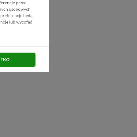
ferencje przed
danych osobowych
 preferencje będą
ncje lub wycofać
STKO