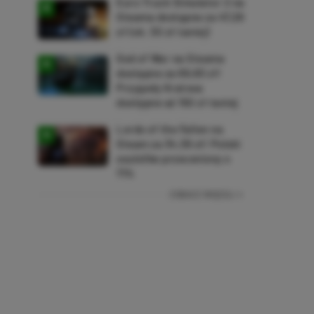
Euro Truck Simulator 2 na
Steama dostępne za 47,26
zł (ok. 30 zł taniej)
God of War na Steama
dostępne za 69,63 zł!
Przygody Kratosa
dostępne aż 150 zł taniej
Lords of the Fallen na
Steam za 34,36 zł! Polski
soulslike przeceniony o
71%
ZOBACZ WIĘCEJ