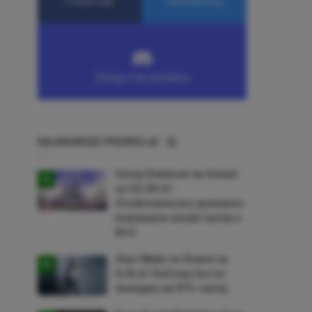
NAJNOWSZE PROMOCJE
Going Medieval na Steam
za 40,39 zł!
Średniowieczny symulator
budowania wioski taniej o
64%
Alan Wake na Steam za
9,16 zł! Kultowy horror
dostępny aż 87% taniej