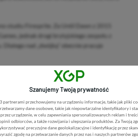
o studiu Firesprite. Za Until Dawn z 2015
mes, jednak drogi brytyjskiego zespołu z
mu. Dlatego nad „dwójką” obecnie pracuje
Kup Until Dawn
Szanujemy Twoją prywatność
BRAK PROWIZJI ZA PŁATNOŚĆ
awn w Instant Gaming
 partnerami przechowujemy na urządzeniu informacje, takie jak pliki co
PRZEJDŹ DO SKLEPU
 przetwarzamy dane osobowe, takie jak niepowtarzalne identyfikatory i s
przez urządzenie, w celu zapewniania spersonalizowanych reklam i treści
3%
TANIEJ Z KODEM
XGPPL
awn w Eneba
SKOPIUJ
 opinii odbiorców, a także rozwijania i ulepszania produktów.
Za Twoją zg
orzystywać precyzyjne dane geolokalizacyjne i identyfikację przez ska
PRZEJDŹ DO SKLEPU
wyrazić zgodę na przetwarzanie danych przez nas i naszych partnerów zg
10%
TANIEJ Z KODEM
XGP6