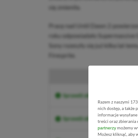
się zmieniła.
Pracę nad Until Dawn 2 powierzon
roku odpowiadało Supermassive Ga
Sony rozeszły się już kilka lat te
Firesprite.
Sprawdź aktualne ceny Until D
Razem z naszymi 1733
nich dostęp, a także
informacje wysyłane 
Sprawdź aktualne ceny Until D
treści oraz zbierania
możemy wyk
partnerzy
Możesz kliknąć, aby 