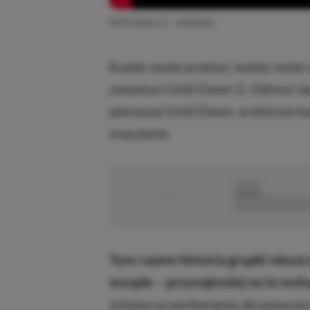
Until Dawn 2 – zwiastun
Każdy może przeżyć, każdy może u
zwiastun Until Dawn 2. Odnosi się
pierwsze Until Dawn, w którym ka
znaczenie.
■
■■■■■
■■■■■■■■■■■
Tym razem historia grupki nieszc
wyspie – przynajmniej na to wsk
zmiana w porównaniu do ponurej gó