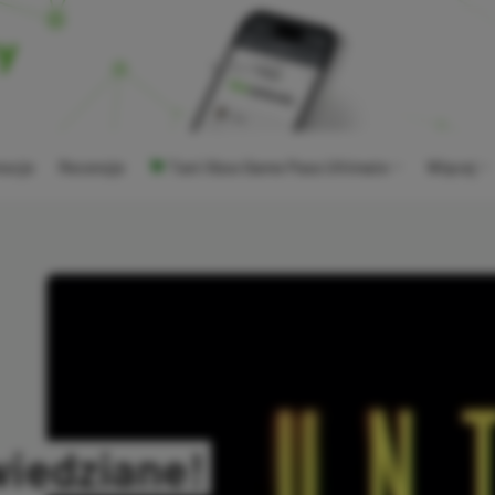
ocje
Recenzje
Tani Xbox Game Pass Ultimate
Więcej
wiedziane!