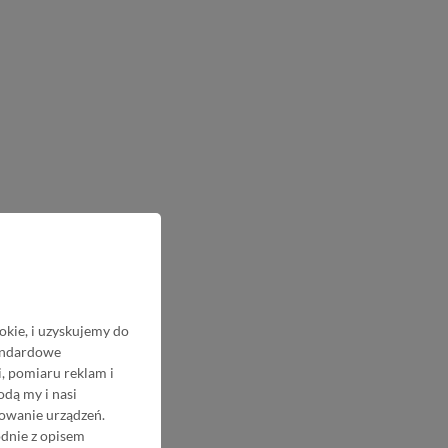
okie, i uzyskujemy do
tandardowe
, pomiaru reklam i
odą my i nasi
nowanie urządzeń.
odnie z opisem