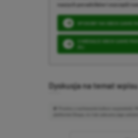
naszych poradników i oszczędź na
SPOSOBY NA XBOX GAME PAS
3 MIESIĄCE XBOX GAME PASS
ZŁ)
Dyskusja na temat wpis
Prosimy o zachowanie kultury wypowiedzi.
platformie Disqus, to i tak zalecamy jego założen