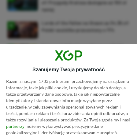
zł! Przygody Kratosa dostępne aż 150 zł
taniej
Lords of the Fallen na Steam za 34,36 zł!
Polski soulslike przeceniony o 71%
Patapon 1+2 Replay na Steam za 50,50
zł! Rytmiczny klasyk z PSP w
odświeżonym wydaniu dostępny 61%
taniej
Szanujemy Twoją prywatność
Watch Dogs 2 na PC dostępne za 28,75
Razem z naszymi 1733 partnerami przechowujemy na urządzeniu
informacje, takie jak pliki cookie, i uzyskujemy do nich dostęp, a
zł! Zgarnij kontynuację wielkiego hitu w
także przetwarzamy dane osobowe, takie jak niepowtarzalne
niskiej cenie
identyfikatory i standardowe informacje wysyłane przez
urządzenie, w celu zapewniania spersonalizowanych reklam i
ZOBACZ WIĘCEJ
treści, pomiaru reklam i treści oraz zbierania opinii odbiorców, a
także rozwijania i ulepszania produktów.
Za Twoją zgodą my i nasi
możemy wykorzystywać precyzyjne dane
partnerzy
Dyskusja na temat wpisu
geolokalizacyjne i identyfikację przez skanowanie urządzeń.