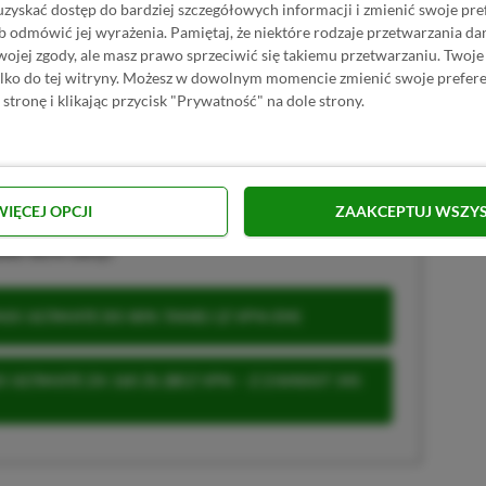
uzyskać dostęp do bardziej szczegółowych informacji i zmienić swoje pre
już nie pamięta.
Zobacz więcej...
b odmówić jej wyrażenia.
Pamiętaj, że niektóre rodzaje przetwarzania 
akcji od
02.02.2021
)
jej zgody, ale masz prawo sprzeciwić się takiemu przetwarzaniu. Twoje
ylko do tej witryny. Możesz w dowolnym momencie zmienić swoje prefere
 stronę i klikając przycisk "Prywatność" na dole strony.
S
XBOX GAME PASS ULTIMATE
WIĘCEJ OPCJI
ZAAKCEPTUJ WSZY
krypcji Xbox Game Pass Ultimate? Skorzystaj z
wet 80% ceny!
S ULTIMATE DO 80% TANIEJ (Z VPN-EM)
 ULTIMATE ZA 160 ZŁ (BEZ VPN – Z ZAMIAST 345