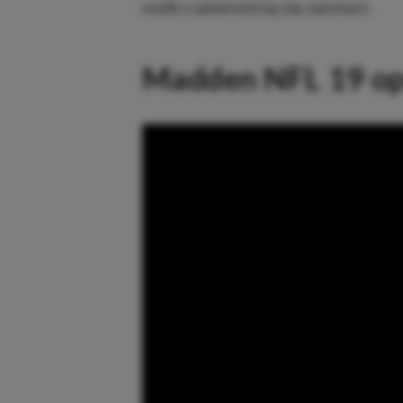
osób z pewnością się zasmuci.
Madden NFL 19 op