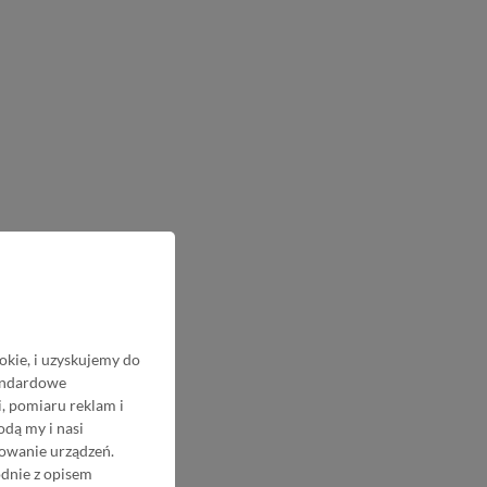
okie, i uzyskujemy do
tandardowe
, pomiaru reklam i
odą my i nasi
nowanie urządzeń.
odnie z opisem