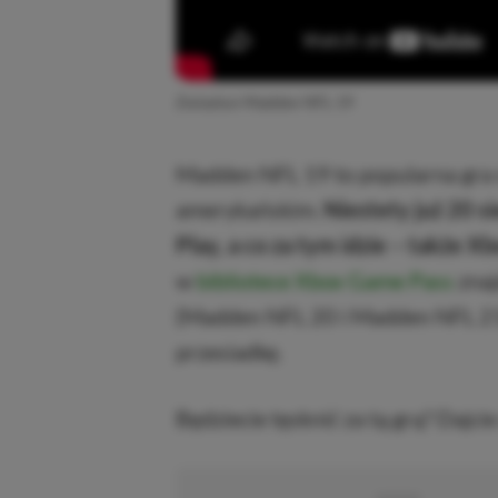
Zwiastun Madden NFL 19
Madden NFL 19 to popularna gra s
amerykańskim.
Niestety już 20 s
Play, a co za tym idzie – także 
w
bibliotece Xbox Game Pass
znaj
(Madden NFL 20 i Madden NFL 21)
przesiadkę.
Będziecie tęsknić za tą grą? Dajc
■