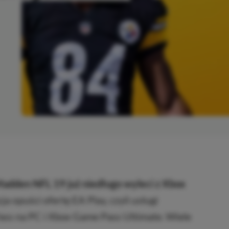
SKOPIOWANO
Madden NFL 19 już niedługo wyleci z Xbox
a opuści ofertę EA Play, czyli usługi
ss na PC i Xbox Game Pass Ultimate. Wiele