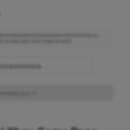
u
 Mimo że pozwalamy na komentowanie osobom bez konta na
ie, bo wpisy gości często trafiają do spamu.
zytaj komentarze
omowany post