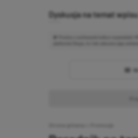
Dyskusja na temat wpis
Prosimy o zachowanie kultury wypowiedzi.
platformie Disqus, to i tak zalecamy jego założen
Wc
Pr
Strona główna
»
Promocje