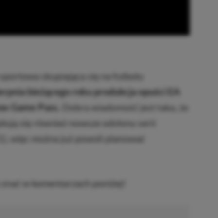
portowa skupiająca się na futbolu
ierpnia bieżącego roku produkcja opuści EA
Xbox Game Pass.
Dobra wiadomość jest taka, że
dują się również nowsze odsłony serii
, więc można już powoli planować
ie znać w komentarzach poniżej!