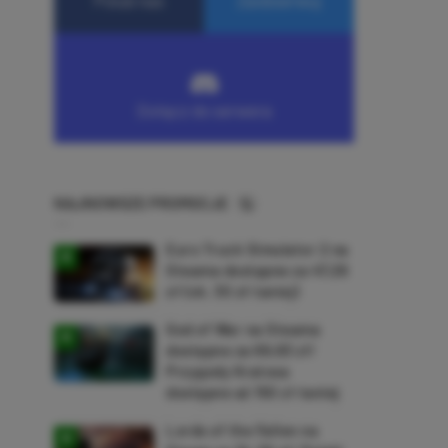
NAJNOWSZE PROMOCJE
Euro Truck Simulator 2 na
Steama dostępne za 47,26
zł (ok. 30 zł taniej)
God of War na Steama
dostępne za 69,63 zł!
Przygody Kratosa
dostępne aż 150 zł taniej
Lords of the Fallen na