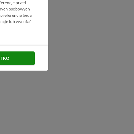
ferencje przed
danych osobowych
 preferencje będą
ncje lub wycofać
STKO