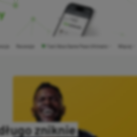
ocje
Recenzje
Tani Xbox Game Pass Ultimate
Więcej
długo zniknie