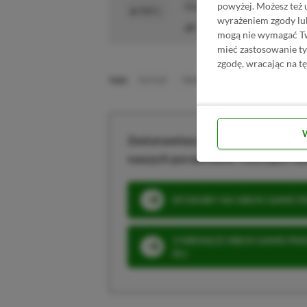
powyżej. Możesz też 
blogach, o których dzisiaj nikt 
PROFIL
wyrażeniem zgody lu
Liczba wpisów:
2469
(w red
mogą nie wymagać Two
mieć zastosowanie t
zgodę, wracając na tę
TAGI:
EA PLAY
MADDEN NFL 19
XBOX GAME PAS
Zastanawiasz się nad zakupem subs
naszych poradników i oszczędź na
SPOSOBY NA XBOX GAME PAS
3 MIESIĄCE XBOX GAME PASS
ZŁ)