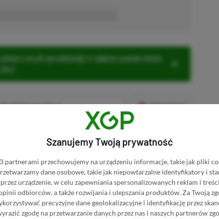
■■■■■■
KNIJ I KUP 20 MIESIĘCY XBOX GAME PASS
ZŁ)!
Dodaj komentarz
Zgłoś błąd
P.pl w Google News
Szanujemy Twoją prywatność
 partnerami przechowujemy na urządzeniu informacje, takie jak pliki co
 przetwarzamy dane osobowe, takie jak niepowtarzalne identyfikatory i s
przez urządzenie, w celu zapewniania spersonalizowanych reklam i treści
 opinii odbiorców, a także rozwijania i ulepszania produktów.
Za Twoją zg
orzystywać precyzyjne dane geolokalizacyjne i identyfikację przez ska
wyrazić zgodę na przetwarzanie danych przez nas i naszych partnerów zg
h lat, przygodę z dziennikarstwem growym zaczynał na własnych