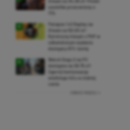
Steam za 34,36 zł! Polski
soulslike przeceniony o
71%
Patapon 1+2 Replay na
Steam za 50,50 zł!
Rytmiczny klasyk z PSP w
odświeżonym wydaniu
dostępny 61% taniej
Watch Dogs 2 na PC
dostępne za 28,75 zł!
Zgarnij kontynuację
wielkiego hitu w niskiej
cenie
ZOBACZ WIĘCEJ