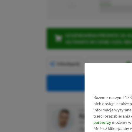
■■■■■
■■■■■■■■■■■
LEGENDARNA PROMOCJA: KLI
ULTIMATE W CENIE 4 (ZA 300 
Udostępnij
Obserwuj XG
Razem z naszymi 1733
nich dostęp, a także
informacje wysyłane 
O AUTORZE
Kacper Kościański
treści oraz zbierania
możemy wyk
partnerzy
REDAKTOR NACZELNY & CEO
Możesz kliknąć, aby 
Zapalony gracz od najmłodszyc