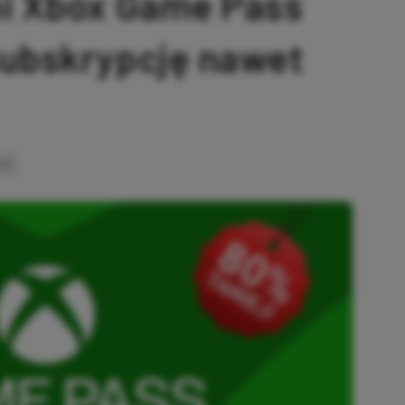
ni Xbox Game Pass
subskrypcję nawet
INK
SKOPIOWANO