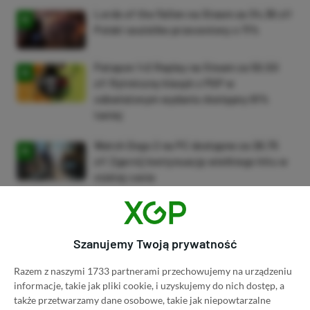
Lords of the Fallen na Steam za 34,36 zł!
Polski soulslike przeceniony o 71%
Patapon 1+2 Replay na Steam za 50,50
zł! Rytmiczny klasyk z PSP w
odświeżonym wydaniu dostępny 61%
taniej
Watch Dogs 2 na PC dostępne za 28,75
zł! Zgarnij kontynuację wielkiego hitu w
niskiej cenie
ZOBACZ WIĘCEJ
Szanujemy Twoją prywatność
Dyskusja na temat wpisu
Razem z naszymi 1733 partnerami przechowujemy na urządzeniu
informacje, takie jak pliki cookie, i uzyskujemy do nich dostęp, a
także przetwarzamy dane osobowe, takie jak niepowtarzalne