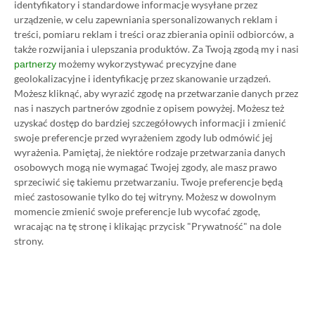
Prosimy o zachowanie kultury wypowiedzi. Mimo że
identyfikatory i standardowe informacje wysyłane przez
pozwalamy na komentowanie osobom bez konta na
urządzenie, w celu zapewniania spersonalizowanych reklam i
platformie Disqus, to i tak zalecamy jego założenie, bo
treści, pomiaru reklam i treści oraz zbierania opinii odbiorców, a
wpisy gości często trafiają do spamu.
także rozwijania i ulepszania produktów.
Za Twoją zgodą my i nasi
możemy wykorzystywać precyzyjne dane
partnerzy
geolokalizacyjne i identyfikację przez skanowanie urządzeń.
Możesz kliknąć, aby wyrazić zgodę na przetwarzanie danych przez
Wczytaj komentarze
nas i naszych partnerów zgodnie z opisem powyżej. Możesz też
uzyskać dostęp do bardziej szczegółowych informacji i zmienić
swoje preferencje przed wyrażeniem zgody lub odmówić jej
wyrażenia.
Pamiętaj, że niektóre rodzaje przetwarzania danych
osobowych mogą nie wymagać Twojej zgody, ale masz prawo
Promowany post
sprzeciwić się takiemu przetwarzaniu. Twoje preferencje będą
mieć zastosowanie tylko do tej witryny. Możesz w dowolnym
momencie zmienić swoje preferencje lub wycofać zgodę,
Strona główna
»
Promocje
wracając na tę stronę i klikając przycisk "Prywatność" na dole
strony.
Poradnik na tani Xbox Game
Pass Ultimate. Kup
subskrypcję nawet 80%