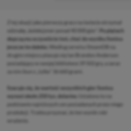
Z tej okazji jako pierwszy gracz na świecie otrzymał
odznakę „kolekcjoner ponad 40 000 gier”.
Po piętach
depczą mu oczywiście inni, choć do wyniku Sonixa
jeszcze im daleko.
Według serwisu SteamDB na
drugim miejscu plasuje się Ian Brandon Anderson
posiadający w swojej bibliotece 39 502 gry, a zaraz
za nim ikun z „tylko” 36 660 grami.
Szacuje się, że wartość wszystkich gier Sonixa
wynosi około 250 tys. dolarów.
Ustalono to na
podstawie najniższych cen posiadanych przez niego
produkcji. Trzeba przyznać, że ten wynik robi
wrażenie.