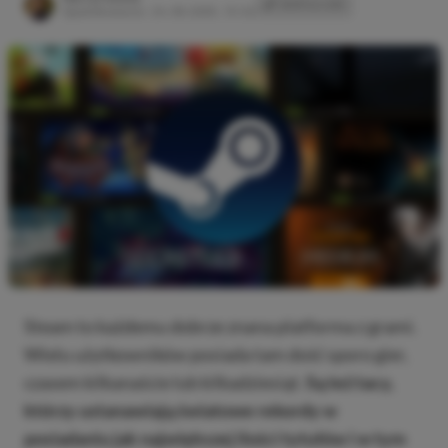
SKOPIUJ LINK
SKOPIOWANO
Opublikowano:
24.09.2025, 13:02
Steam to każdemu dobrze znana platforma z grami.
Wielu użytkowników posiada tam dość sporo gier,
czasem kilkanaście lub kilkadziesiąt.
Są też tacy,
którzy ustanawiają światowe rekordy w
posiadaniu jak największej ilości tytułów i w tym