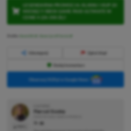
LEGENDARNA PROMOCJA: KLIKNIJ I KUP 20
MIESIĘCY XBOX GAME PASS ULTIMATE W
CENIE 4 (ZA 300 ZŁ)!
Źródło:
SteamDB
,
Steam (profil Sonix)
Udostępnij
Zgłoś błąd
Dodaj komentarz
Obserwuj XGP.pl w Google News
O AUTORZE
Marcel Goska
REDAKTOR DZIAŁU NEWSY & PROMOCJE
PROFIL