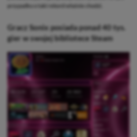
przypadku o taki rekord właśnie chodzi.
Gracz Sonix posiada ponad 40 tys.
gier w swojej bibliotece Steam