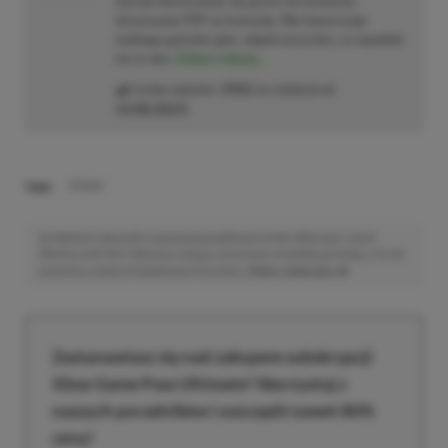
Zaczął interesować się grami od momentu
otrzymania PSP na komunię. Nie faworyzuje
żadnego gatunku gier, odpali wszystko, co wpadnie
mu w oko.
Zobacz więcej...
Liczba wpisów:
1902
(w redakcji od
14.08.2023
)
TAGI:
STEAM
Niektóre odnośniki w powyższej publikacji to linki afiliacyjne. Jeżeli
klikniesz taki link i dokonasz zakupu, otrzymamy niewielką prowizję, a Ty nie
poniesiesz żadnych dodatkowych kosztów. |
Etyka redakcyjna
Zastanawiasz się nad zakupem subskrypcji
Xbox Game Pass Ultimate? Skorzystaj z
naszych poradników i oszczędź nawet 80%
ceny!