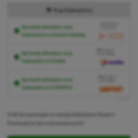
Kup Subnautica
BRAK PROWIZJI
Sprawdź aktualne ceny
ZA PŁATNOŚĆ
Subnautica w Instant Gaming
PRZEJDŹ DO SKLEPU
3%
TANIEJ Z
Sprawdź aktualne ceny
KODEM
XGPPL
Subnautica w Eneba
SKOPIUJ
PRZEJDŹ DO SKLEPU
10%
TANIEJ Z
Sprawdź aktualne ceny
KODEM
XGP6
Subnautica w GAMIVO
SKOPIUJ
R
E
K
L
A
M
A
A W ile macie gier w swojej bibliotece Steam?
Pochwalcie się w komentarzach!