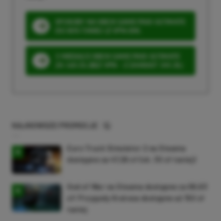
SPOSOBY NA XBOX GAME PASS ULTIMATE
DO 80% TANIEJ (Z VPN-EM)
3 MIESIĄCE XBOX GAME PASS ULTIMATE
ZA 160 ZŁ (BEZ VPN – Z ZAMIAST 345 ZŁ)
NAJNOWSZE PROMOCJE
Euro Truck Simulator 2 na Steama
dostępne za 47,26 zł (ok. 30 zł taniej)
God of War na Steama dostępne za 69,63
zł! Przygody Kratosa dostępne aż 150 zł
taniej