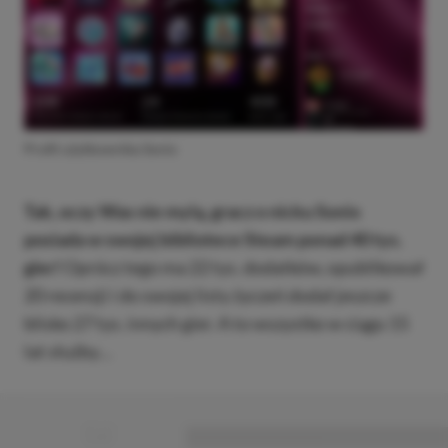
Profil użytkownika Sonix
Tak, oczy Was nie mylą, gracz o nicku Sonix
posiada w swojej bibliotece Steam ponad 40 tys.
gier!
Oprócz tego ma 22 tys. dodatków, opublikował
20 recenzji i do swojej listy życzeń dodał jeszcze
blisko 27 tys. innych gier. A to wszystko w ciągu 15
lat służby…
■
■■■■■■■■■■■■■■■■■