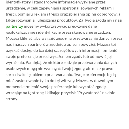
jego najnowszą i w pełni aktualną wersję.
identyfikatory i standardowe informacje wysyłane przez
urządzenie, w celu zapewniania spersonalizowanych reklam i
treści, pomiaru reklam i treści oraz zbierania opinii odbiorców, a
Zaprzyjaźnione sklepy przygotowały dla naszych
także rozwijania i ulepszania produktów.
Za Twoją zgodą my i nasi
czytelników solidne rabaty, które w połączeniu
możemy wykorzystywać precyzyjne dane
partnerzy
opisanymi w tym poradniku sposobami pozwalają
geolokalizacyjne i identyfikację przez skanowanie urządzeń.
Możesz kliknąć, aby wyrazić zgodę na przetwarzanie danych przez
oszczędzić na abonamencie Xbox Game Pass
nas i naszych partnerów zgodnie z opisem powyżej. Możesz też
Ultimate tak ogromną kwotę (nawet 80% względem
uzyskać dostęp do bardziej szczegółowych informacji i zmienić
ceny regularnej). Promocja może dobiec końca w
swoje preferencje przed wyrażeniem zgody lub odmówić jej
wyrażenia.
Pamiętaj, że niektóre rodzaje przetwarzania danych
każdej chwili, bo liczba kodów u sprzedawców jest
osobowych mogą nie wymagać Twojej zgody, ale masz prawo
ograniczona, dlatego zainteresowanym osobom
sprzeciwić się takiemu przetwarzaniu. Twoje preferencje będą
radzimy się spieszyć i nie odkładać zakupów na
mieć zastosowanie tylko do tej witryny. Możesz w dowolnym
momencie zmienić swoje preferencje lub wycofać zgodę,
później.
wracając na tę stronę i klikając przycisk "Prywatność" na dole
strony.
Przechodząc do konkretów, poniżej znajduje się
instrukcja, jak kupić Xbox Game Pass Ultimate z
rabatem nawet 80%.
Z okazji mogą skorzystać