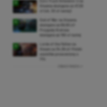
Euro Truck Simulator 2 na
Steama dostępne za 47,26
zł (ok. 30 zł taniej)
God of War na Steama
dostępne za 69,63 zł!
Przygody Kratosa
dostępne aż 150 zł taniej
Lords of the Fallen na
Steam za 34,36 zł! Polski
soulslike przeceniony o
71%
ZOBACZ WIĘCEJ