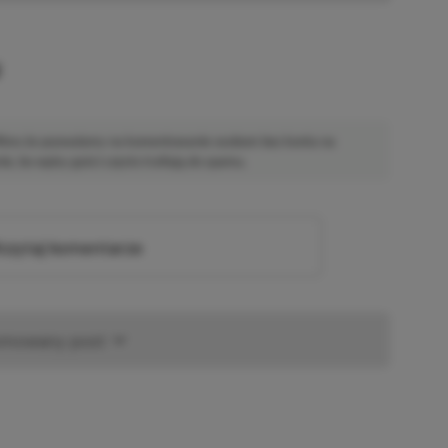
u
 Mimo że pozwalamy na komentowanie osobom bez konta na
ie, bo wpisy gości często trafiają do spamu.
zytaj komentarze
omowany post