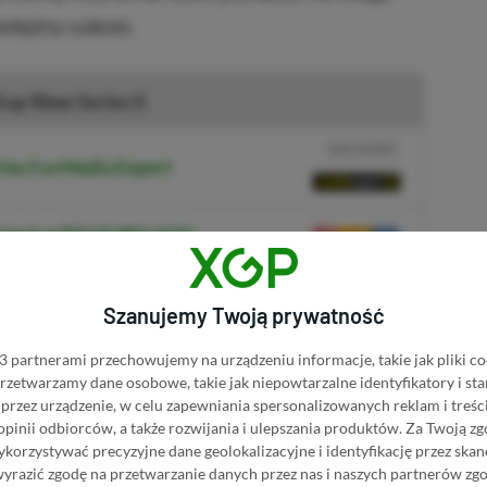
potężny sukces.
up Xbox Series S
NASZ WYBÓR
ies S w Media Expert
eries S w RTV EURO AGD
ries S w Media Markt
Szanujemy Twoją prywatność
es S na Allegro
 partnerami przechowujemy na urządzeniu informacje, takie jak pliki co
R
E
K
L
A
M
A
 przetwarzamy dane osobowe, takie jak niepowtarzalne identyfikatory i s
przez urządzenie, w celu zapewniania spersonalizowanych reklam i treści
 opinii odbiorców, a także rozwijania i ulepszania produktów.
Za Twoją zg
nać w komentarzach.
orzystywać precyzyjne dane geolokalizacyjne i identyfikację przez ska
wyrazić zgodę na przetwarzanie danych przez nas i naszych partnerów zg