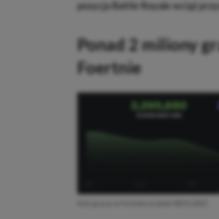
pozycja Battle Royale wciąż przyc
Ponad 2 miliony gr
Foertnie
Ilość graczy w Fortnite na dzień 08.01.2025