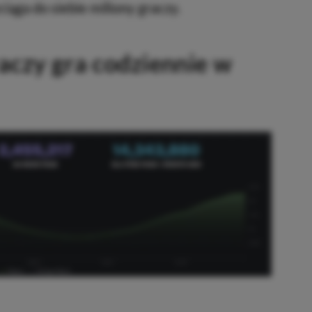
iąga do siebie miliony graczy.
aczy gra codziennie w