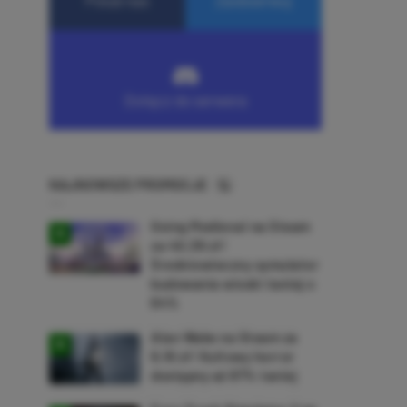
NAJNOWSZE PROMOCJE
Going Medieval na Steam
za 40,39 zł!
Średniowieczny symulator
budowania wioski taniej o
64%
Alan Wake na Steam za
9,16 zł! Kultowy horror
dostępny aż 87% taniej