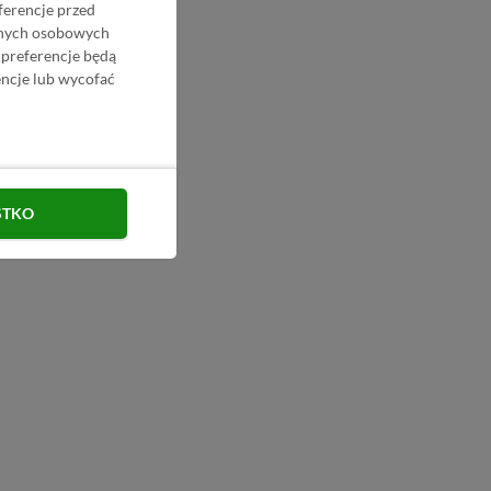
ferencje przed
danych osobowych
 preferencje będą
ncje lub wycofać
STKO