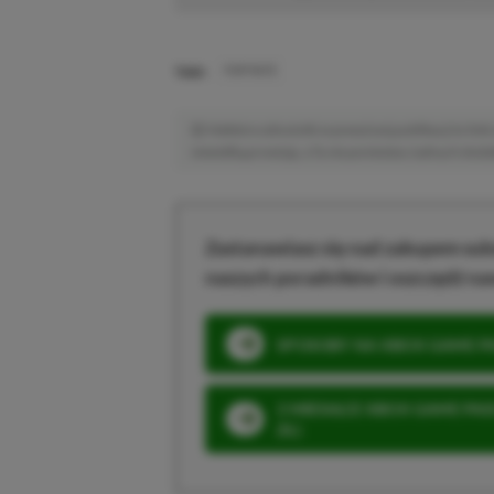
TAGI:
FORTNITE
Niektóre odnośniki w powyższej publikacji to linki 
niewielką prowizję, a Ty nie poniesiesz żadnych dod
Zastanawiasz się nad zakupem subs
naszych poradników i oszczędź na
SPOSOBY NA XBOX GAME PAS
3 MIESIĄCE XBOX GAME PASS
ZŁ)