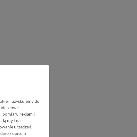
okie, i uzyskujemy do
tandardowe
, pomiaru reklam i
odą my i nasi
nowanie urządzeń.
odnie z opisem