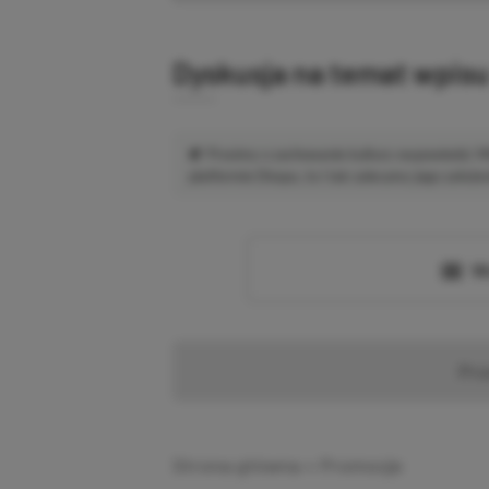
Dyskusja na temat wpis
Prosimy o zachowanie kultury wypowiedzi.
platformie Disqus, to i tak zalecamy jego założen
Wc
Pr
Strona główna
»
Promocje