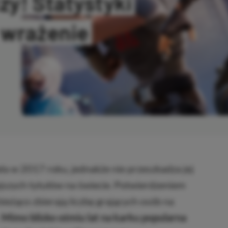
zy! Statystyki
 wrażenie
OPIOWANO
ała w 2017 roku, jednakże nie przeszkadza jej
ejszych tytułów na świecie. Potwierdzeniem
bieżąco zbierają liczbę grających osób na
Mimo blisko ośmiu lat na karku popularna