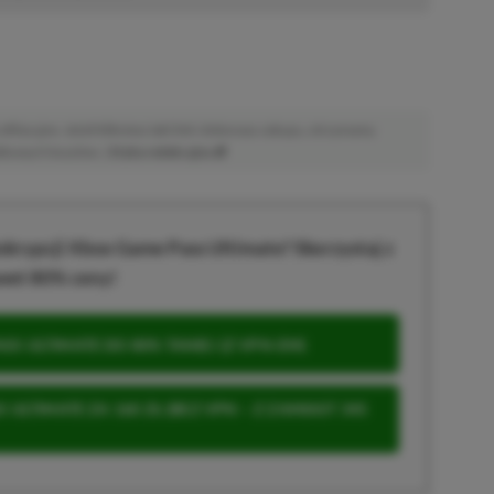
afiliacyjne. Jeżeli klikniesz taki link i dokonasz zakupu, otrzymamy
atkowych kosztów. |
Etyka redakcyjna
krypcji Xbox Game Pass Ultimate? Skorzystaj z
wet 80% ceny!
S ULTIMATE DO 80% TANIEJ (Z VPN-EM)
 ULTIMATE ZA 160 ZŁ (BEZ VPN – Z ZAMIAST 345