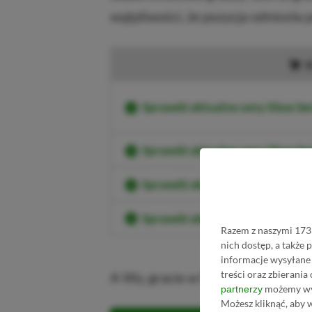
wątpliwości, że pozycja odniosła 
K
Sprawdź aktualne ceny Xbox Ser
Sprawdź aktualne ceny Xbox S
Sprawdź aktualne ceny Xbox Se
Sprawdź aktualne ceny Xbox Seri
Razem z naszymi 1733
nich dostęp, a także
informacje wysyłane 
treści oraz zbierania
A Wy, gracie w Fortnite? Dajcie z
możemy wyk
partnerzy
Możesz kliknąć, aby 