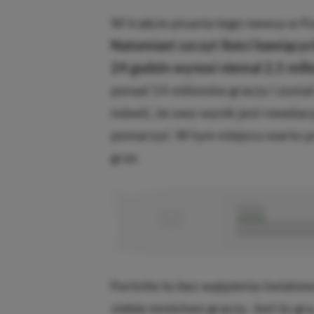
W trakcie pisania tego newsa w Fo
Natomiast szczyt ilości bawiącyc
24 godzin wynosi niemal 2,5 mili
ponad 14 milionów graczy i został
mówić, że owy wynik jest rewelacyj
pomarzyć. W tym miejscu warto pr
grze.
■
■■■■■
■■■■■■■■■■■
Fortnite to bez wątpienia świato
siebie mnóstwo graczy. Jest to gra