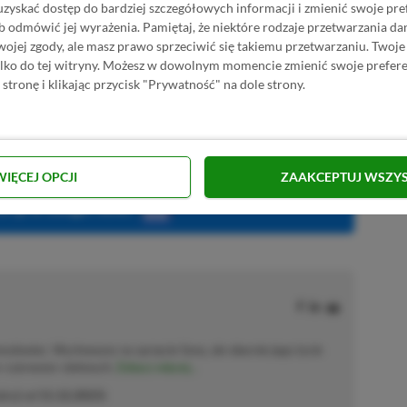
uzyskać dostęp do bardziej szczegółowych informacji i zmienić swoje pre
KNIJ I KUP 20 MIESIĘCY XBOX GAME PASS
b odmówić jej wyrażenia.
Pamiętaj, że niektóre rodzaje przetwarzania 
ZŁ)!
jej zgody, ale masz prawo sprzeciwić się takiemu przetwarzaniu. Twoje
ylko do tej witryny. Możesz w dowolnym momencie zmienić swoje prefere
 stronę i klikając przycisk "Prywatność" na dole strony.
Dodaj komentarz
Zgłoś błąd
WIĘCEJ OPCJI
ZAAKCEPTUJ WSZY
P.pl w Google News
solowiec. Wychowany na sprzęcie Sony, ale obecnie jego życie
o–czerwono–zielonych.
Zobacz więcej...
akcji od
11.12.2023
)