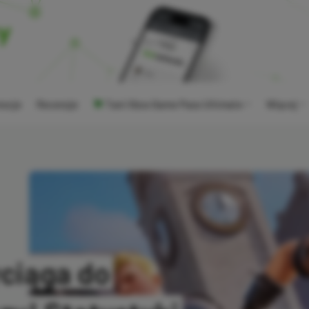
ocje
Recenzje
Tani Xbox Game Pass Ultimate
Więcej
yciąga do