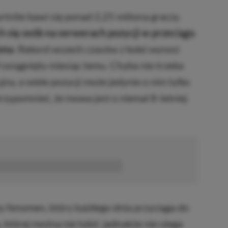
rtnite bawi się ponad 2,25 miliona graczy.
h się osób na serwerach pozycji w przeciągu
ona.
Rekord wszech czasów z kolei wynosi
 osiągnięty miesiąc temu. Chyba nie trzeba
ny, a wiele pozycji może jedynie o nim tylko
zypomnieć, że mowa jest o niemal 8-letniej
■■■■■■
wy fenomen, który każdego dnia przyciąga do
, której można nie lubić, jednakże nie ulega