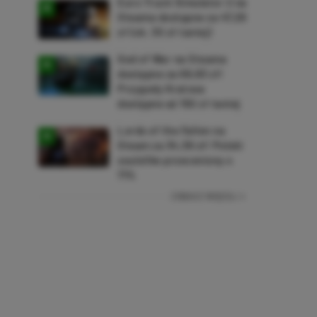
Euro Truck Simulator 2 na
Steama dostępne za 47,26
zł (ok. 30 zł taniej)
God of War na Steama
dostępne za 69,63 zł!
Przygody Kratosa
dostępne aż 150 zł taniej
Lords of the Fallen na
Steam za 34,36 zł! Polski
soulslike przeceniony o
71%
ZOBACZ WIĘCEJ