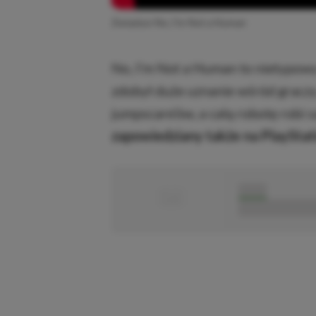
Zwiastun No, I’m Not a Human
No, I’m Not a Human to nietypowy
zdobył duże uznanie wśród gracz
jumpscare’ów, a całą robotę robi s
zapowiedziany także na PlayStati
■
■■■■■
■■■■■■■■■■■