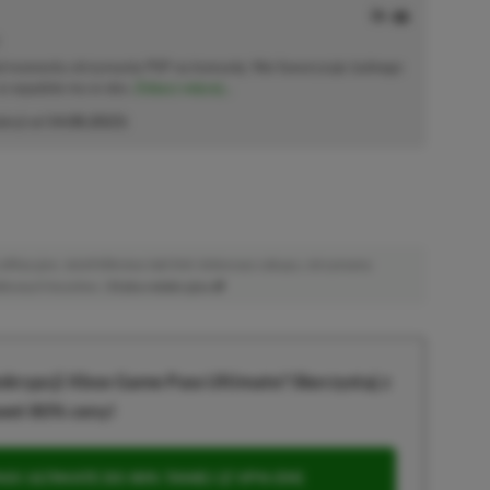
od momentu otrzymania PSP na komunię. Nie faworyzuje żadnego
 co wpadnie mu w oko.
Zobacz więcej...
akcji od
14.08.2023
)
afiliacyjne. Jeżeli klikniesz taki link i dokonasz zakupu, otrzymamy
atkowych kosztów. |
Etyka redakcyjna
krypcji Xbox Game Pass Ultimate? Skorzystaj z
wet 80% ceny!
S ULTIMATE DO 80% TANIEJ (Z VPN-EM)