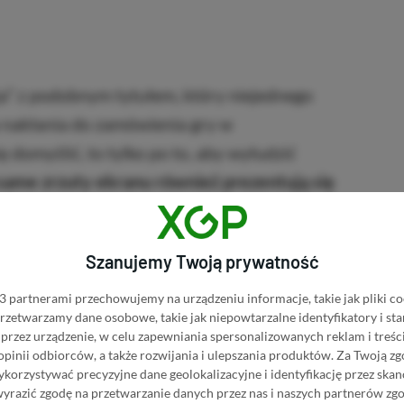
ja” z podobnym tytułem, który niejednego
 nakłania do zamówienia gry w
ę domyślić, to tylko po to, aby wyłudzić
a same zrzuty ekranu również prezentują się
 No, I’m Not a Human, nie wszyscy to
Szanujemy Twoją prywatność
niędzy, jednak bywa on często losowy i nie ma
 partnerami przechowujemy na urządzeniu informacje, takie jak pliki co
 przetwarzamy dane osobowe, takie jak niepowtarzalne identyfikatory i s
woje pieniądze. Posiadacze PlayStation często
przez urządzenie, w celu zapewniania spersonalizowanych reklam i treści
ości gier udających popularne produkcje, które
 opinii odbiorców, a także rozwijania i ulepszania produktów.
Za Twoją zg
orzystywać precyzyjne dane geolokalizacyjne i identyfikację przez ska
wyrazić zgodę na przetwarzanie danych przez nas i naszych partnerów zg