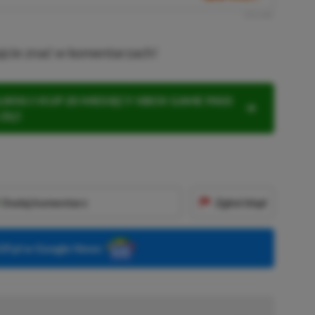
R
E
K
L
A
M
A
Dajcie znać w komentarzach!
KNIJ I KUP 20 MIESIĘCY XBOX GAME PASS
ZŁ)!
Dodaj komentarz
Zgłoś błąd
P.pl w Google News