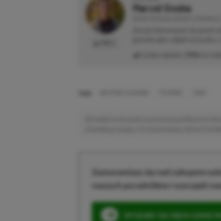
Marcel Goska
REDAKTOR DZIAŁU NEWSY & PROMOCJE
Zaczął interesować się grami 
gatunku gier, odpali wszystko,
PROFIL
Liczba wpisów:
1906
(w red
TAGI:
NO I’M NOT A HUMAN
PS STORE
SONY
Niektóre odnośniki w powyższej publikacji to linki 
niewielką prowizję, a Ty nie poniesiesz żadnych dod
Zastanawiasz się nad zakupem subs
naszych poradników i oszczędź na
SPOSOBY NA XBOX GAME PAS