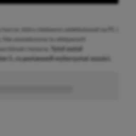
 horror, który niedawno zadebiutował na PC i
y. Nie uświadczymy tu oklepanych
am klimat i historia.
Tytuł został
on 5, co postanowili wykorzystać oszuści.
■■■■■■