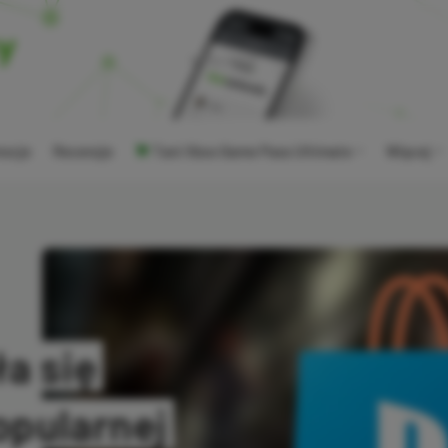
ocje
Recenzje
Tani Xbox Game Pass Ultimate
Więcej
a się
opularnej