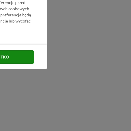
ferencje przed
danych osobowych
 preferencje będą
ncje lub wycofać
STKO