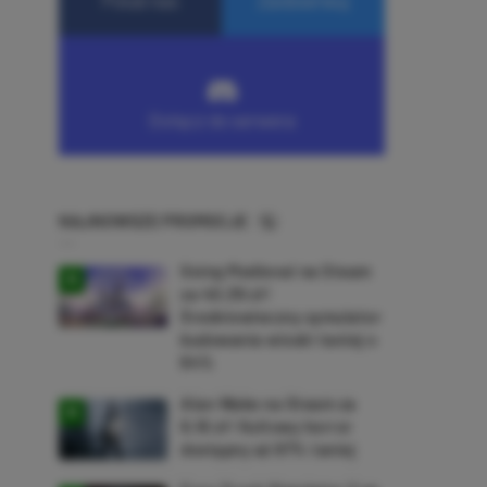
NAJNOWSZE PROMOCJE
Going Medieval na Steam
za 40,39 zł!
Średniowieczny symulator
budowania wioski taniej o
64%
Alan Wake na Steam za
9,16 zł! Kultowy horror
dostępny aż 87% taniej