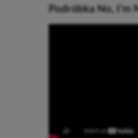
Podróbka No, I’m 