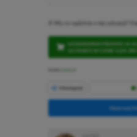
A Wy co sądzicie o tej sytuacji? 
LEGENDARNA PROMOCJA: KLI
ULTIMATE W CENIE 4 (ZA 300 
Źródło:
Reddit
Udostępnij
Obserwuj XG
O AUTORZE