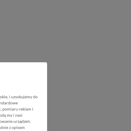
okie, i uzyskujemy do
tandardowe
, pomiaru reklam i
odą my i nasi
nowanie urządzeń.
odnie z opisem