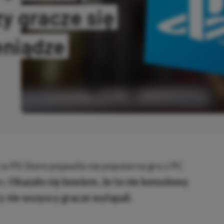
zy gracze się
ieniądze
SKOPIOWANO
 w PS Store pojawiła się popularna gra z PC
n.
Okazało się bowiem, że to nie konsolowy
ry nie wszyscy gracze wyłapali.