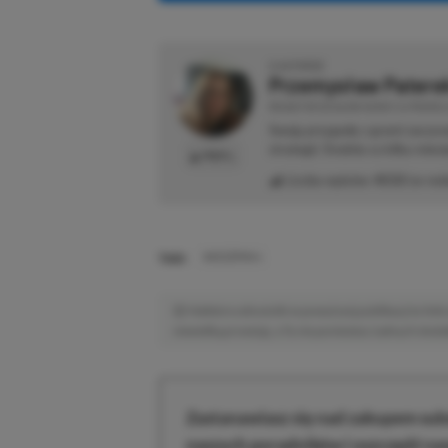
O AUTORZE
Przemysław Patere
REDAKTOR DZIAŁÓW NEWSY & PROMOCJ
Swoją przygodę z grami zaczyn
strategii. Średnio co kilka mie
PROFIL
Liczba wpisów:
4533
(w red
TAGI:
WIEDŹMIN 4
Niektóre odnośniki w powyższej publikacji to linki 
niewielką prowizję, a Ty nie poniesiesz żadnych dod
Zastanawiasz się nad zakupem subs
naszych poradników i oszczędź na