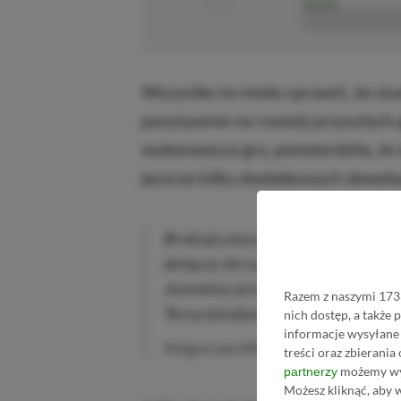
■■■■■■■■■■■
Wszystko to miało sprawić, że studi
pozytywnie na rozwój przyszłych g
wykonawcza gry, potwierdziła, że 
jeszcze kilku dodatkowych dewelo
Brakuje jeszcze kilku osób, pra
dołączy do nas kilku dodatkowych
Jesteśmy przygotowani. Struktur
Razem z naszymi 1733
Teraz działamy na pełnych obrot
nich dostęp, a także
informacje wysyłane 
Małgorzata Mitręga
treści oraz zbierania
możemy wyk
partnerzy
Możesz kliknąć, aby 