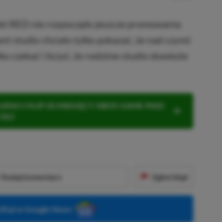
ekt RED nie rozpoczęło jeszcze promowania
nt studio chciało tylko pokazać, że nad czymś
o czekać i liczyć, że rodzime studio dowiezie
KNIJ I KUP 20 MIESIĘCY XBOX GAME PASS
ZŁ)!
Dodaj komentarz
Zgłoś błąd
P.pl w Google News