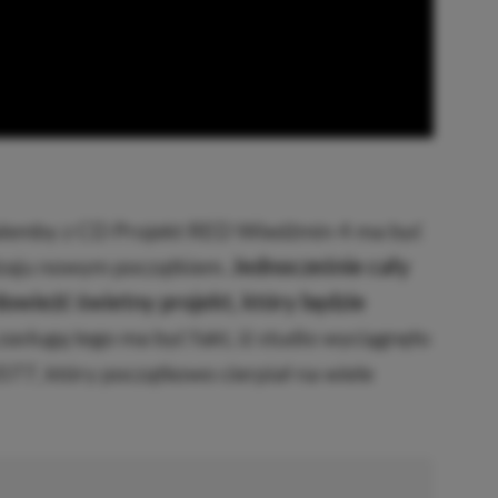
lemby z CD Projekt RED Wiedźmin 4 ma być
zaju nowym początkiem.
Jednocześnie cały
 dowieźć świetny projekt, który będzie
zasługą tego ma być fakt, iż studio wyciągnęło
77, który początkowo cierpiał na wiele