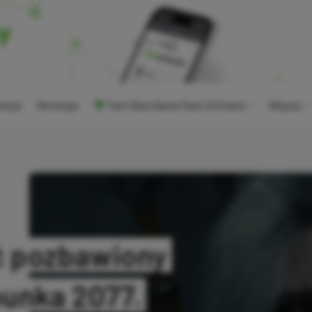
ocje
Recenzje
Tani Xbox Game Pass Ultimate
Więcej
ć pozbawiony
unka 2077.