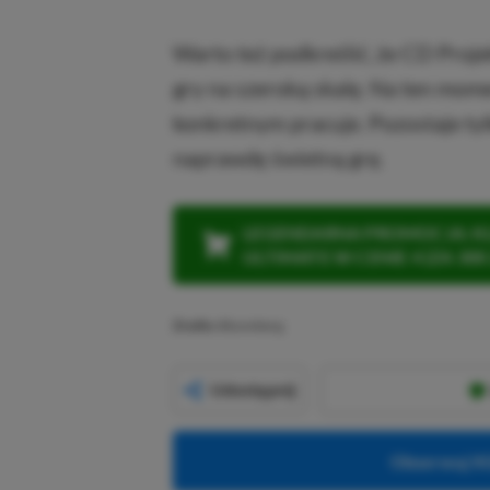
Warto też podkreślić, że CD Proj
gry na szeroką skalę. Na ten mome
konkretnym pracuje. Pozostaje tylk
naprawdę świetną grę.
LEGENDARNA PROMOCJA: KLI
ULTIMATE W CENIE 4 (ZA 300 
Źródło:
Bloomberg
Udostępnij
Obserwuj XG