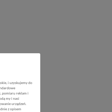
okie, i uzyskujemy do
tandardowe
, pomiaru reklam i
odą my i nasi
nowanie urządzeń.
odnie z opisem