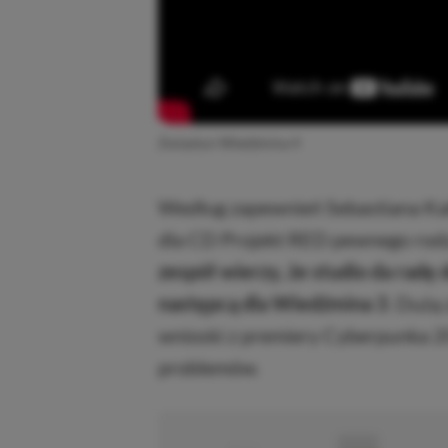
Zwiastun Wiedźmina 4
Według zapewnień Sebastiana Ka
dla CD Projekt RED pewnego rod
zespół wierzy, że studio da radę
następcą dla Wiedźmina 3
. Dużą 
wnioski z premiery Cyberpunka 20
problemów.
■
■■■■■