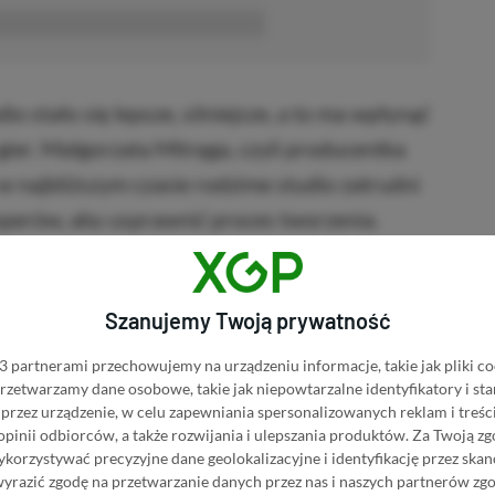
■■■■■■
o stało się lepsze, silniejsze, a to ma wpłynąć
ier. Małgorzata Mitręga, czyli producentka
w najbliższym czasie rodzime studio zatrudni
perów, aby usprawnić proces tworzenia.
wdopodobnie w ciągu najbliższego roku
Szanujemy Twoją prywatność
 deweloperów, ale nie jest to duża liczba.
y są gotowe, infrastruktura jest gotowa.
 partnerami przechowujemy na urządzeniu informacje, takie jak pliki co
ach.
 przetwarzamy dane osobowe, takie jak niepowtarzalne identyfikatory i s
przez urządzenie, w celu zapewniania spersonalizowanych reklam i treści
 opinii odbiorców, a także rozwijania i ulepszania produktów.
Za Twoją zg
orzystywać precyzyjne dane geolokalizacyjne i identyfikację przez ska
wyrazić zgodę na przetwarzanie danych przez nas i naszych partnerów zg