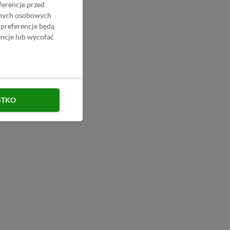
ferencje przed
danych osobowych
 preferencje będą
ncje lub wycofać
STKO