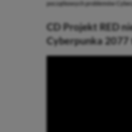
początkowych problemów Cyber
CD Projekt RED ni
Cyberpunka 2077 