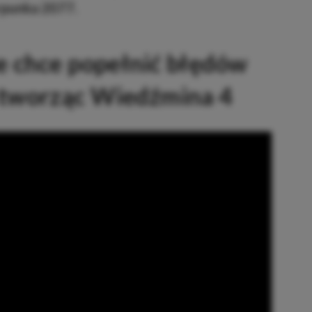
punka 2077.
e chce popełnić błędów
tworząc Wiedźmina 4