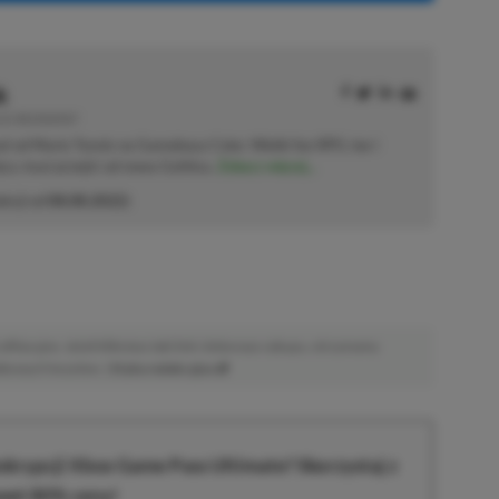
k
E | RECENZENT
ał od Mario Tennis na Gameboya Color. Wielki fan RPG-ów i
sięcy musi przejść od nowa Gothica.
Zobacz więcej...
akcji od
08.08.2022
)
afiliacyjne. Jeżeli klikniesz taki link i dokonasz zakupu, otrzymamy
atkowych kosztów. |
Etyka redakcyjna
krypcji Xbox Game Pass Ultimate? Skorzystaj z
wet 80% ceny!