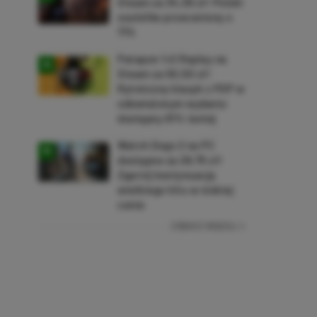
Steam za 34,36 zł! Polski
soulslike przeceniony o
71%
Patapon 1+2 Replay na
Steam za 50,50 zł!
Rytmiczny klasyk z PSP w
odświeżonym wydaniu
dostępny 61% taniej
Watch Dogs 2 na PC
dostępne za 28,75 zł!
Zgarnij kontynuację
wielkiego hitu w niskiej
cenie
ZOBACZ WIĘCEJ