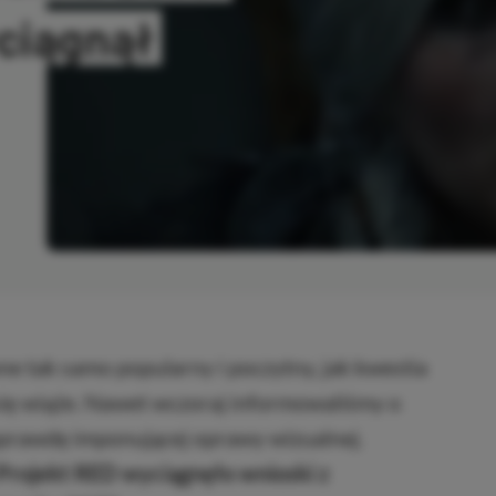
ciągnął
SKOPIOWANO
 tak samo popularny i poczytny, jak kwestia
 się wiąże. Nawet wczoraj informowaliśmy o
aprawdę imponującej oprawy wizualnej.
 Projekt RED wyciągnęło wnioski z