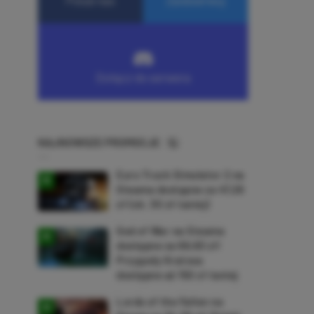
NAJNOWSZE PROMOCJE
Euro Truck Simulator 2 na
Steama dostępne za 47,26
zł (ok. 30 zł taniej)
God of War na Steama
dostępne za 69,63 zł!
Przygody Kratosa
dostępne aż 150 zł taniej
Lords of the Fallen na