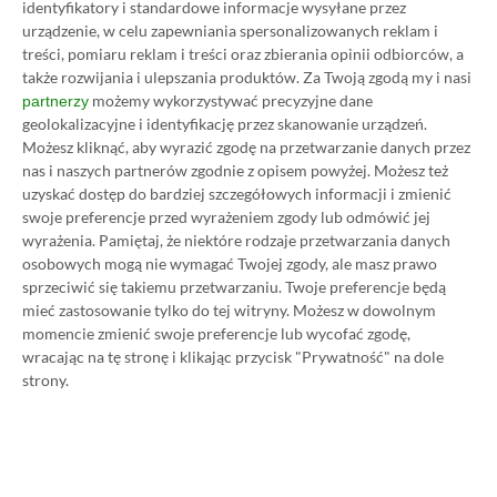
identyfikatory i standardowe informacje wysyłane przez
Poradnik na tani Xbox Game
urządzenie, w celu zapewniania spersonalizowanych reklam i
treści, pomiaru reklam i treści oraz zbierania opinii odbiorców, a
Pass Ultimate. Kup
także rozwijania i ulepszania produktów.
Za Twoją zgodą my i nasi
możemy wykorzystywać precyzyjne dane
partnerzy
subskrypcję nawet 80%
geolokalizacyjne i identyfikację przez skanowanie urządzeń.
taniej!
Możesz kliknąć, aby wyrazić zgodę na przetwarzanie danych przez
nas i naszych partnerów zgodnie z opisem powyżej. Możesz też
uzyskać dostęp do bardziej szczegółowych informacji i zmienić
Author
Kacper Kościański
swoje preferencje przed wyrażeniem zgody lub odmówić jej
SKOPIUJ LINK
SKOPIOWANO
Ost. aktualizacja:
26.06, 11:03
wyrażenia.
Pamiętaj, że niektóre rodzaje przetwarzania danych
osobowych mogą nie wymagać Twojej zgody, ale masz prawo
sprzeciwić się takiemu przetwarzaniu. Twoje preferencje będą
mieć zastosowanie tylko do tej witryny. Możesz w dowolnym
momencie zmienić swoje preferencje lub wycofać zgodę,
wracając na tę stronę i klikając przycisk "Prywatność" na dole
strony.