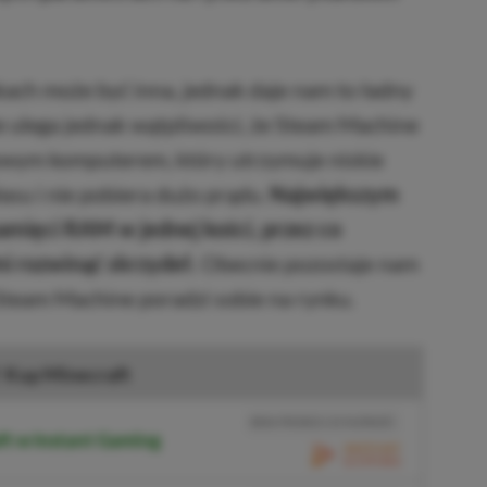
ach może być inna, jednak daje nam to ładny
ie ulega jednak wątpliwości, że Steam Machine
wym komputerem, który utrzymuje niskie
asu i nie pobiera dużo prądu.
Największym
mięci RAM w jednej kości, przez co
i rozwinąć skrzydeł.
Obecnie pozostaje nam
 Steam Machine poradzi sobie na rynku.
Kup Minecraft
BRAK PROWIZJI ZA PŁATNOŚĆ
ft w Instant Gaming
PRZEJDŹ DO SKLEPU