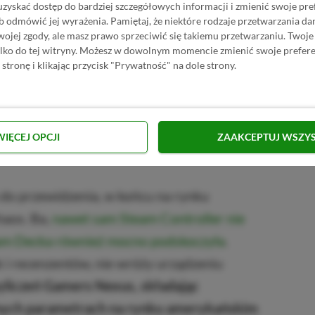
uzyskać dostęp do bardziej szczegółowych informacji i zmienić swoje pre
cy.
b odmówić jej wyrażenia.
Pamiętaj, że niektóre rodzaje przetwarzania 
jej zgody, ale masz prawo sprzeciwić się takiemu przetwarzaniu. Twoje
o na cenę, bo odbiło się także na
ylko do tej witryny. Możesz w dowolnym momencie zmienić swoje prefere
 w ogóle nie mogliśmy pozyskać niektórych
 stronę i klikając przycisk "Prywatność" na dole strony.
nie ta sytuacja, bardziej niż cokolwiek
zemplarzy, które udało nam się
WIĘCEJ OPCJI
ZAAKCEPTUJ WSZY
do przewidzenia, w końcu na rynku
haos. Ba,
nawet sam Steam Controller nie
am Decka również mocno podskoczyła
.
k i recenzentów, nie wróży urządzeniu
liczeń Gamers Nexus, składając
nych parametrach na rynku amerykańskim