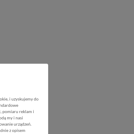
okie, i uzyskujemy do
tandardowe
, pomiaru reklam i
odą my i nasi
nowanie urządzeń.
odnie z opisem