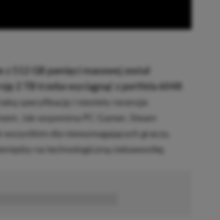
e z 512 GB pamięci masowej został
sję 2 TB trzeba wyciągnąć z portfela 6048
taką specyfikację i niestety recenzje
zmem. Jak wspomina PC Gamer, Steam
e wszystkim dla niewymagających graczy,
ieniędzy na technologiczną ciekawostkę.
■■■■■■