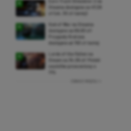
Euro Truck Simulator 2 na
Steama dostępne za 47,26
zł (ok. 30 zł taniej)
God of War na Steama
dostępne za 69,63 zł!
Przygody Kratosa
dostępne aż 150 zł taniej
Lords of the Fallen na
Steam za 34,36 zł! Polski
soulslike przeceniony o
71%
ZOBACZ WIĘCEJ