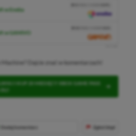
3%
TANIEJ Z KODEM
XGPPL
ft w Eneba
SKOPIUJ
PRZEJDŹ DO SKLEPU
10%
TANIEJ Z KODEM
XGP6
aft w GAMIVO
SKOPIUJ
R
E
K
L
A
M
A
m Machine? Dajcie znać w komentarzach!
KNIJ I KUP 20 MIESIĘCY XBOX GAME PASS
ZŁ)!
Dodaj komentarz
Zgłoś błąd