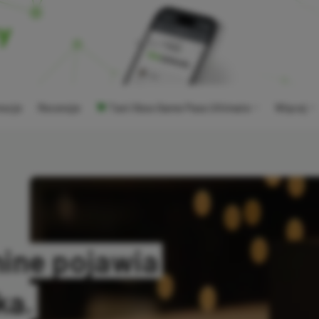
ocje
Recenzje
Tani Xbox Game Pass Ultimate
Więcej
ine pojawia
ka.