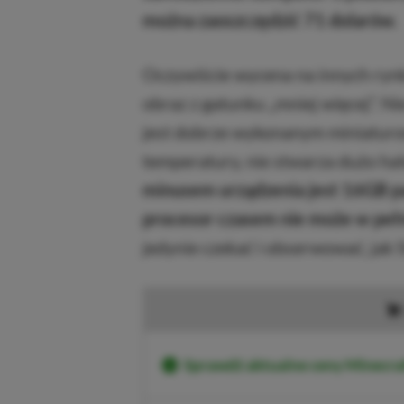
można zaoszczędzić 71 dolarów.
Oczywiście wycena na innych rynk
obraz z gatunku „mniej więcej”. N
jest dobrze wykonanym miniaturo
temperatury, nie stwarza dużo hał
minusem urządzenia jest 16GB pa
procesor czasem nie może w pełn
jedynie czekać i obserwować, jak
Sprawdź aktualne ceny Minecra