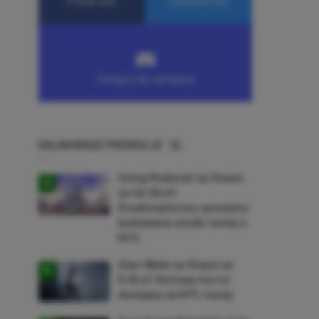
NAJNOWSZE PROMOCJE
Going Medieval na Steam
za 40,39 zł!
Średniowieczny symulator
budowania wioski taniej o
64%
Alan Wake na Steam za
9,16 zł! Kultowy horror
dostępny aż 87% taniej