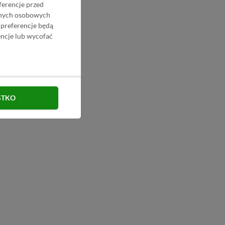
ferencje przed
danych osobowych
 preferencje będą
ncje lub wycofać
STKO