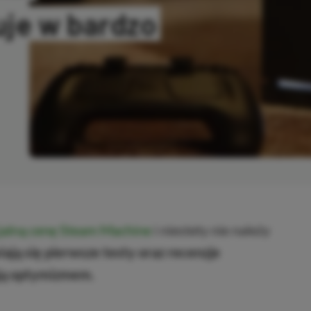
uje w bardzo
ANO
cjalną cenę Steam Machine
i niestety nie należy
iają się pierwsze testy oraz recenzje
ają optymizmem.