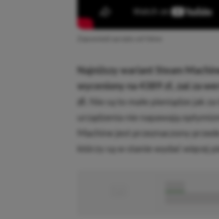
Zapowiedź sprzętu od Valve
Najniższy wariant Steam Machin
wyceniony na 4389 zł, zaś za wer
zł.
Nie są to małe pieniądze jak za 
urządzenia nie napawają optymi
Machine jest przeznaczony przed
którzy są w stanie wydać więcej p
■
■■■■■
■■■■■■■■■■■