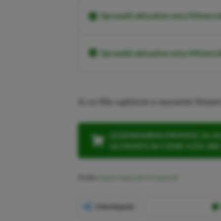
Sprawdź aktualne ceny Minecra
Sprawdź aktualne ceny Minecr
A co Wy sądzicie o wycenie Stea
LEGENDARNA PROMOCJA: KLI
ULTIMATE W CENIE 4 (ZA 300 
Źródło:
Gamers Nexus
,
PC Gamer
Udostępnij