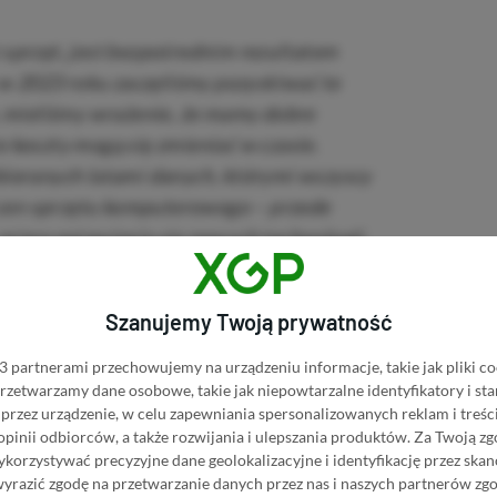
 sprzęt, jest bezpośrednim rezultatem
w 2023 roku zaczęliśmy pozyskiwać te
 mieliśmy wrażenie, że mamy dobre
e koszty mogą się zmieniać w czasie.
zbieranych latami danych, którymi wszyscy
cen sprzętu komputerowego – przede
 miarę pojawiania się nowych technologii,
ęcej) uległo to szybkiej i znaczącej zmianie,
Szanujemy Twoją prywatność
RAM-u oraz nośników danych. Istnieje ku temu
 partnerami przechowujemy na urządzeniu informacje, takie jak pliki co
pływa na wyroby elektroniczne na całym
 przetwarzamy dane osobowe, takie jak niepowtarzalne identyfikatory i s
że nasz pierwotny cel dotyczący ceny Steam
przez urządzenie, w celu zapewniania spersonalizowanych reklam i treści
W związku z tym ceny, którymi się dziś
 opinii odbiorców, a także rozwijania i ulepszania produktów.
Za Twoją zg
orzystywać precyzyjne dane geolokalizacyjne i identyfikację przez ska
rodukcji na skalę globalną lub, mówiąc
wyrazić zgodę na przetwarzanie danych przez nas i naszych partnerów zg
 ceny podzespołów, które udało nam się