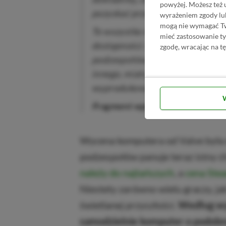
powyżej. Możesz też 
pozyskać przez ostatnie 6 miesię
wyrażeniem zgody lu
mogą nie wymagać Two
To wszystko miało wpływ nie tylk
mieć zastosowanie t
dostępności. Bywały okresy, gdy
zgodę, wracając na tę
podzespołów, za żadną cenę. Właś
innego, miała wpływ na liczbę eg
wyprodukować na premierę.
Fragment wpisu Valve na Steam
Wycena komputera od Valve była 
podzespołów panuje teraz istny c
należy do najtańszych
, a
cena Ste
Niestety zarówno wielu graczy, ja
świetlanej przyszłości.
Według wy
samodzielnie komputer o podob