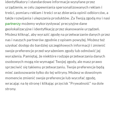
identyfikatory i standardowe informacje wysyłane przez
urządzenie, w celu zapewniania spersonalizowanych reklam i
treści, pomiaru reklam i treści oraz zbierania opinii odbiorców, a
Prosimy o zachowanie kultury wypowiedzi. Mimo że
także rozwijania i ulepszania produktów.
Za Twoją zgodą my i nasi
pozwalamy na komentowanie osobom bez konta na
możemy wykorzystywać precyzyjne dane
partnerzy
platformie Disqus, to i tak zalecamy jego założenie, bo
geolokalizacyjne i identyfikację przez skanowanie urządzeń.
wpisy gości często trafiają do spamu.
Możesz kliknąć, aby wyrazić zgodę na przetwarzanie danych przez
nas i naszych partnerów zgodnie z opisem powyżej. Możesz też
uzyskać dostęp do bardziej szczegółowych informacji i zmienić
swoje preferencje przed wyrażeniem zgody lub odmówić jej
Wczytaj komentarze
wyrażenia.
Pamiętaj, że niektóre rodzaje przetwarzania danych
osobowych mogą nie wymagać Twojej zgody, ale masz prawo
sprzeciwić się takiemu przetwarzaniu. Twoje preferencje będą
mieć zastosowanie tylko do tej witryny. Możesz w dowolnym
momencie zmienić swoje preferencje lub wycofać zgodę,
Promowany post
wracając na tę stronę i klikając przycisk "Prywatność" na dole
strony.
Strona główna
»
Promocje
Poradnik na tani Xbox Game