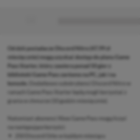
■
■■■■■■■■■■■■■■■■■
Od dziś posiadacze Discord Nitro (47,99 zł
miesięcznie) mogą uzyskać dostęp do planu Game
Pass Starter, który zawiera ponad 50 gier z
biblioteki Game Pass zarówno na PC, jak i na
konsole.
Dodatkowo subskrybenci Discord Nitro w
ramach Game Pass Starter będą mogli korzystać z
grania w chmurze (10 godzin miesięcznie).
Natomiast abonenci Xbox Game Pass mogą liczyć
na następujące korzyści:
250 Discord Orbs w każdym miesiącu