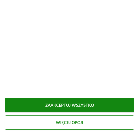
[Q&A] Pytania i odpowiedzi
Udostępnij
Zgłoś błąd
Dodaj komentarz
Obserwuj XGP.pl w Google News
O AUTORZE
ZAAKCEPTUJ WSZYSTKO
Kacper Kościański
REDAKTOR NACZELNY & CEO
WIĘCEJ OPCJI
PROFIL
Zapalony gracz od najmłodszych lat, przygodę z
dziennikarstwem growym zaczynał na własnych