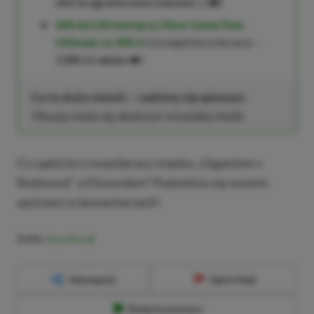
oferta ograniczona czasowo
⚠️❤️)
600 dni (20 miesięcy) Xbox Game Pass
Ultimate za 300 zł
(szczególnie polecamy –
1180 zł rabatu
❤️)
Co tu dużo mówić – radzimy się spieszyć.
Okazja może się skończyć w każdej chwili.
Co sądzicie o współpracy między „Gigantem z
Redmond” a Discordem? Podzielcie się swoimi
opiniami w komentarzach!
Źródło:
Xbox Wire
Udostępnij
Zgłoś błąd
Dodaj komentarz