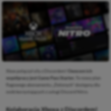
Xbox połączył siły z Discordem!
Owocem ich
współpracy jest Game Pass Starter.
To nowy plan
flagowego abonamentu „Zielonych” dostępny dla
osób korzystających z usługi Discord Nitro.
Kolaboracja Xboxa z Discordem!