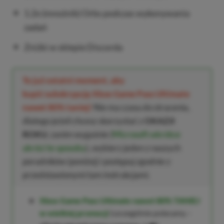
1.2x (mnożnik) Orbs podczas wykonywania
zadań
Zniżki w sklepie Discorda
To już ostatni moment, aby
kupić subskrypcję Xbox Game Pass Ultimate
nawet 80% taniej!
Nie ma czasu do stracenia,
dlatego jeżeli chcesz skorzystać z
OKAZJI
ROKU
, zanim wygaśnie (
Microsoft wkrótce
ukróci te sposoby
), wybierz jeden z naszych
poradników (poniżej) i postępuj zgodnie z
przedstawionymi tam instrukcjami.
Xbox Game Pass Ultimate nawet 80% TANIEJ
w wielkiej promocji
(szczególnie polecamy –