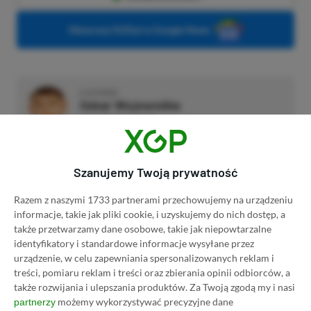
Obserwuj XGP.pl w Google News
O AUTORZE
Oskar Wojewódka
REDAKTOR DZIAŁU NEWSY
PROFIL
Gra praktycznie od urodzenia. Przygodę z
wirtualnym światem rozpoczynał od lądowania w
Szanujemy Twoją prywatność
Normandii w Brothers in Arms: Road to Hill 30. Po
dziś dzień pamięta ten moment.
Zobacz więcej...
Razem z naszymi 1733 partnerami przechowujemy na urządzeniu
Liczba wpisów:
795
(w redakcji od
02.07.2024
)
informacje, takie jak pliki cookie, i uzyskujemy do nich dostęp, a
także przetwarzamy dane osobowe, takie jak niepowtarzalne
identyfikatory i standardowe informacje wysyłane przez
urządzenie, w celu zapewniania spersonalizowanych reklam i
TAGI:
DISCORD
XBOX GAME PASS
treści, pomiaru reklam i treści oraz zbierania opinii odbiorców, a
także rozwijania i ulepszania produktów.
Za Twoją zgodą my i nasi
możemy wykorzystywać precyzyjne dane
partnerzy