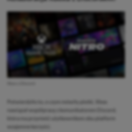
Xbox x Discord
Potwierdziło to, o czym mówiły plotki. Xbox
nawiązał współpracę z komunikatorem Discord,
która ma przynieść użytkownikom obu platform
wzajemne korzyści.