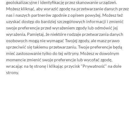
geolokalizacyjne i identyfikację przez skanowanie urządzeń.
Zastanawiasz się nad zakupem subskrypcji
Możesz kliknąć, aby wyrazić zgodę na przetwarzanie danych przez
Xbox Game Pass Ultimate? Skorzystaj z
nas i naszych partnerów zgodnie z opisem powyżej. Możesz też
uzyskać dostęp do bardziej szczegółowych informacji i zmienić
naszych poradników i oszczędź nawet 80%
swoje preferencje przed wyrażeniem zgody lub odmówić jej
ceny!
wyrażenia.
Pamiętaj, że niektóre rodzaje przetwarzania danych
osobowych mogą nie wymagać Twojej zgody, ale masz prawo
sprzeciwić się takiemu przetwarzaniu. Twoje preferencje będą
SPOSOBY NA XBOX GAME PASS ULTIMATE
mieć zastosowanie tylko do tej witryny. Możesz w dowolnym
DO 80% TANIEJ (Z VPN-EM)
momencie zmienić swoje preferencje lub wycofać zgodę,
wracając na tę stronę i klikając przycisk "Prywatność" na dole
3 MIESIĄCE XBOX GAME PASS ULTIMATE
strony.
ZA 160 ZŁ (BEZ VPN – Z ZAMIAST 345 ZŁ)
NAJNOWSZE PROMOCJE
Going Medieval na Steam za 40,39 zł!
Średniowieczny symulator budowania