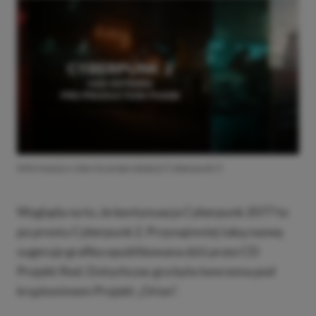
Informacja o starcie preprodukcji Cyberpunk 2
Wygląda na to, że kontynuacja Cyberpunk 2077 to
po prostu Cyberpunk 2. Przynajmniej taką nazwę
sugeruje grafika opublikowana dziś przez CD
Projekt Red. Dotychczas gra była tworzona pod
kryptonimem Projekt „Orion”.