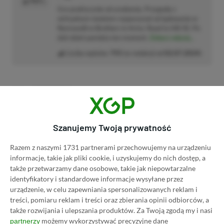
PROFIL
Gra praktycznie od urodzenia. Przygodę z
wirtualnym światem rozpoczynał od lądowania w
Normandii w Brothers in Arms: Road to Hill 30. Po
dziś dzień pamięta ten moment.
Zobacz więcej...
Liczba wpisów:
793
(w redakcji od
02.07.2024
)
TAGI:
CYBERPUNK 2
Niektóre odnośniki w powyższej publikacji to linki afiliacyjne. Jeżeli
Szanujemy Twoją prywatność
klikniesz taki link i dokonasz zakupu, otrzymamy niewielką prowizję, a Ty nie
poniesiesz żadnych dodatkowych kosztów. |
Etyka redakcyjna
Razem z naszymi 1731 partnerami przechowujemy na urządzeniu
informacje, takie jak pliki cookie, i uzyskujemy do nich dostęp, a
także przetwarzamy dane osobowe, takie jak niepowtarzalne
Zastanawiasz się nad zakupem subskrypcji
identyfikatory i standardowe informacje wysyłane przez
Xbox Game Pass Ultimate? Skorzystaj z
urządzenie, w celu zapewniania spersonalizowanych reklam i
treści, pomiaru reklam i treści oraz zbierania opinii odbiorców, a
naszych poradników i oszczędź nawet 80%
także rozwijania i ulepszania produktów.
Za Twoją zgodą my i nasi
ceny!
możemy wykorzystywać precyzyjne dane
partnerzy