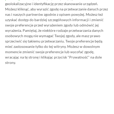
geolokalizacyjne i identyfikację przez skanowanie urządzeń.
Możesz kliknąć, aby wyrazić zgodę na przetwarzanie danych przez
SPOSOBY NA XBOX GAME PASS ULTIMATE
nas i naszych partnerów zgodnie z opisem powyżej. Możesz też
DO 80% TANIEJ (Z VPN-EM)
uzyskać dostęp do bardziej szczegółowych informacji i zmienić
swoje preferencje przed wyrażeniem zgody lub odmówić jej
3 MIESIĄCE XBOX GAME PASS ULTIMATE
wyrażenia.
Pamiętaj, że niektóre rodzaje przetwarzania danych
ZA 160 ZŁ (BEZ VPN – Z ZAMIAST 345 ZŁ)
osobowych mogą nie wymagać Twojej zgody, ale masz prawo
sprzeciwić się takiemu przetwarzaniu. Twoje preferencje będą
mieć zastosowanie tylko do tej witryny. Możesz w dowolnym
momencie zmienić swoje preferencje lub wycofać zgodę,
wracając na tę stronę i klikając przycisk "Prywatność" na dole
strony.
NAJNOWSZE PROMOCJE
Watch Dogs 2 na PC dostępne za 28,75
zł! Zgarnij kontynuację wielkiego hitu w
niskiej cenie
Far Cry 6 na PC za 40,78 zł! Najnowsza
odsłona kultowej serii dostępna prawie
210 zł taniej