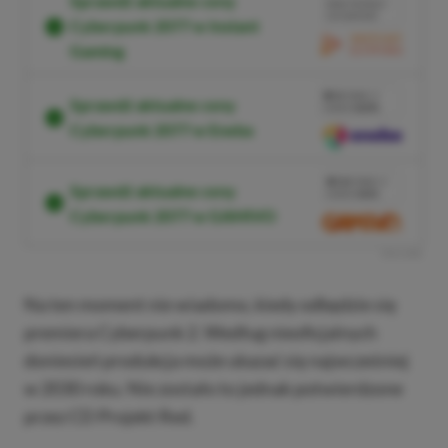
Sprawdź aktualne ceny
BRAK PROWIZJI
ZA PŁATNOŚĆ
Cyberpunk 2077 w Instant
Gaming
PRZEJDŹ DO SKLEPU
3%
TANIEJ Z
Sprawdź aktualne ceny
KODEM
XGPPL
Cyberpunk 2077 w Eneba
SKOPIUJ
PRZEJDŹ DO
SKLEPU
10%
TANIEJ Z
Sprawdź aktualne ceny
KODEM
XGP6
Cyberpunk 2077 w GAMIVO
SKOPIUJ
R
E
K
L
A
M
A
Na ten moment nie wiadomo, kiedy odbędzie się
premiera Cyberpunk 2. Według nieoficjalnych
doniesień produkcja może ukazać się najwcześniej
w 2030 roku. Nie zostało to jednak potwierdzone
przez CD Projekt Red.