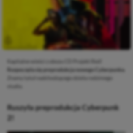
Kapitalne wieści z obozu CD Projekt Red!
Rozpoczęła się preprodukcja nowego Cyberpunka.
Znamy tytuł nadchodzącego dzieła rodzimego
studia.
Ruszyła preprodukcja Cyberpunk
2!