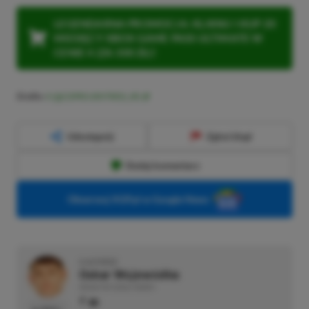
LEGENDARNA PROMOCJA: KLIKNIJ I KUP 20
MIESIĘCY XBOX GAME PASS ULTIMATE W
CENIE 4 (ZA 300 ZŁ)!
Źródło:
X (@CDPROJEKTRED_IR)
Udostępnij
Zgłoś błąd
Dodaj komentarz
Obserwuj XGP.pl w Google News
O AUTORZE
Oskar Wojewódka
REDAKTOR DZIAŁU NEWSY