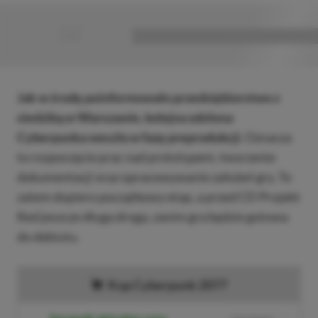
■
■■■■■■■■■■■■■■■■■
Jak w środę poinformowało przedsiębiorstwo z
siedzibą w Warszawie, kolejna odsłona
Cyberpunka weszła w fazę preprodukcji.
Oznacza
to rozpoczęcie prac nad prototypem, tworzenie
dokumentacji oraz opracowywanie założeń gry. To
zatem dopiero początkowy etap, a przed CD Projekt
Red jeszcze długa droga, zanim gra będzie gotowa
do debiutu.
Kup Cyberpunk 2077