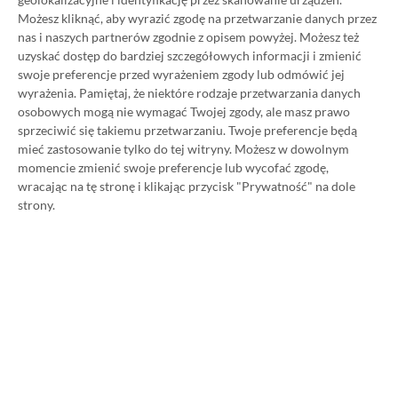
Grand Theft Auto IV: The Complete
Możesz kliknąć, aby wyrazić zgodę na przetwarzanie danych przez
Edition na PC dostępne za 35,31 zł (ok.
nas i naszych partnerów zgodnie z opisem powyżej. Możesz też
50 zł taniej)
uzyskać dostęp do bardziej szczegółowych informacji i zmienić
swoje preferencje przed wyrażeniem zgody lub odmówić jej
ZOBACZ WIĘCEJ
wyrażenia.
Pamiętaj, że niektóre rodzaje przetwarzania danych
osobowych mogą nie wymagać Twojej zgody, ale masz prawo
sprzeciwić się takiemu przetwarzaniu. Twoje preferencje będą
mieć zastosowanie tylko do tej witryny. Możesz w dowolnym
Dyskusja na temat wpisu
momencie zmienić swoje preferencje lub wycofać zgodę,
wracając na tę stronę i klikając przycisk "Prywatność" na dole
strony.
Prosimy o zachowanie kultury wypowiedzi. Mimo że
pozwalamy na komentowanie osobom bez konta na
platformie Disqus, to i tak zalecamy jego założenie, bo
wpisy gości często trafiają do spamu.
Wczytaj komentarze