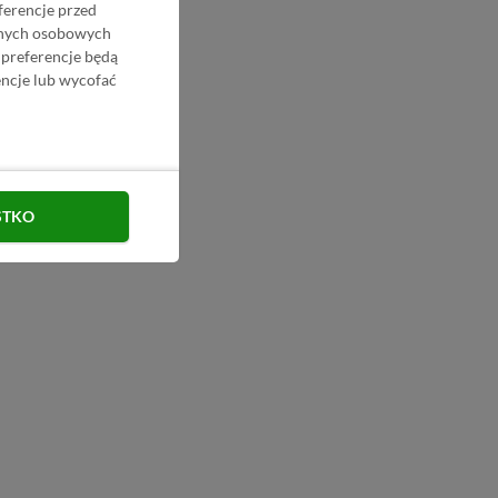
ferencje przed
danych osobowych
 preferencje będą
ncje lub wycofać
STKO