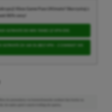
krypcji Xbox Game Pass Ultimate? Skorzystaj z
wet 80% ceny!
S ULTIMATE DO 80% TANIEJ (Z VPN-EM)
 ULTIMATE ZA 160 ZŁ (BEZ VPN – Z ZAMIAST 345
u
 Mimo że pozwalamy na komentowanie osobom bez konta na
ie, bo wpisy gości często trafiają do spamu.