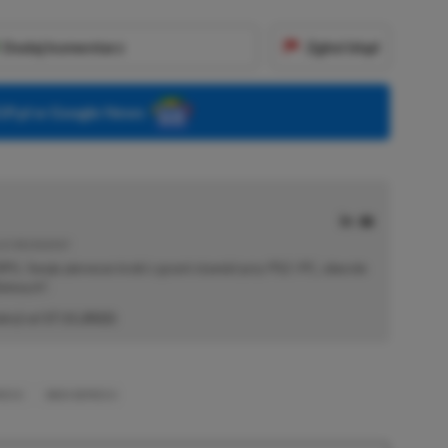
Dodaj komentarz
Zgłoś błąd
P.pl w Google News
E | RECENZENT
i RPG. Swoje pierwsze kroki z grami stawiał przy PS2 i PC, obecnie
elonych".
akcji od
17.11.2022
)
IES S
XBOX SERIES X