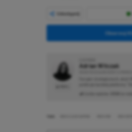
Udostępnij
Obserwuj XG
O AUTORZE
Adrian Witczak
REDAKTOR DZIAŁÓW NEWSY & PROMOCJ
Fan gier strategicznych, akcji 
preferuje bardziej platformy "Zi
PROFIL
Liczba wpisów:
3358
(w red
TAGI:
XBOX CLOUD GAMING
XBOX ONE
XBOX SER