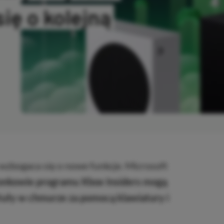
ię o kolejną
OPIOWANO
zbogaca się o nowe funkcje. Microsoft
onkowie programu Xbox Insiders mogą
uły w chmurze za pomocą klawiatury i