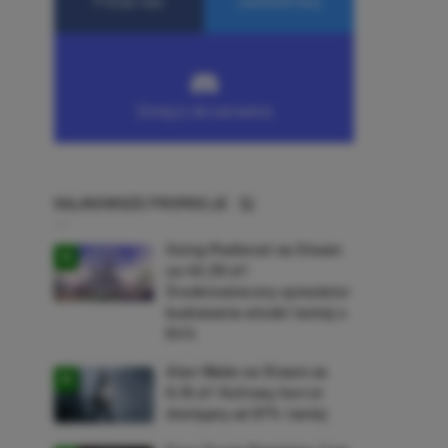
NAJNOWSZE PROMOCJE
Going Medieval na Steam
za 40,39 zł!
Średniowieczny symulator
budowania wioski taniej o
64%
Alan Wake na Steam za
9,16 zł! Kultowy horror
dostępny aż 87% taniej