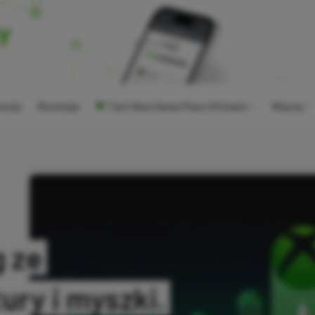
ocje
Recenzje
Tani Xbox Game Pass Ultimate
Więcej
 ze
ry i myszki.