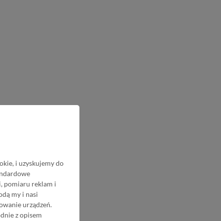
okie, i uzyskujemy do
tandardowe
, pomiaru reklam i
odą my i nasi
nowanie urządzeń.
odnie z opisem