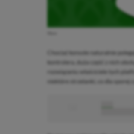
Xbox
Chociaż konsole naturalnie poleg
kontrolera, duża część z nich obsł
rozwiązaniu właściciele tych plat
niektóre strzelanki, co dla sporej 
■
■■■■■
■■■■■■■■■■■