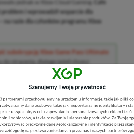
akowało jednak w Xbox Cloud Gaming.
Całe
ż problem i wprowadził wsparcie dla
 – na razie dla członków programu Xbox
upić subskrypcję Xbox Game Pass Ultimate
 do stracenia, dlatego jeżeli chcesz
anim wygaśnie (
Microsoft wkrótce ukróci te
ych poradników (poniżej) i postępuj zgodnie
Szanujemy Twoją prywatność
jami.
 partnerami przechowujemy na urządzeniu informacje, takie jak pliki co
 przetwarzamy dane osobowe, takie jak niepowtarzalne identyfikatory i s
wet 80% TANIEJ w wielkiej promocji
(szczególnie
przez urządzenie, w celu zapewniania spersonalizowanych reklam i treści
na czasowo
⚠️❤️)
 opinii odbiorców, a także rozwijania i ulepszania produktów.
Za Twoją zg
orzystywać precyzyjne dane geolokalizacyjne i identyfikację przez ska
ame Pass Ultimate za 300 zł
(szczególnie
wyrazić zgodę na przetwarzanie danych przez nas i naszych partnerów zg