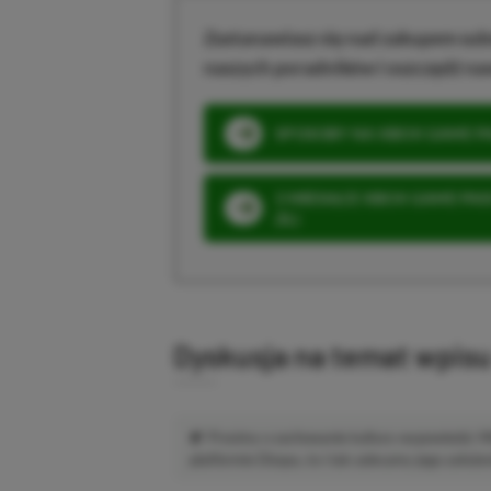
Zastanawiasz się nad zakupem subs
naszych poradników i oszczędź na
SPOSOBY NA XBOX GAME PAS
3 MIESIĄCE XBOX GAME PASS
ZŁ)
Dyskusja na temat wpis
Prosimy o zachowanie kultury wypowiedzi.
platformie Disqus, to i tak zalecamy jego założen