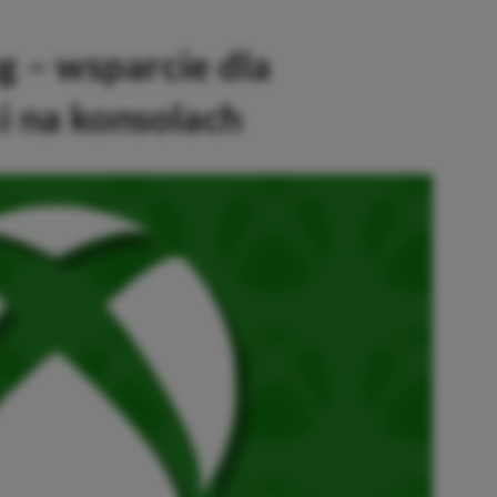
 – wsparcie dla
i na konsolach