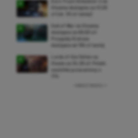
Euro Truck Simulator 2 na
Steama dostępne za 47,26
zł (ok. 30 zł taniej)
God of War na Steama
dostępne za 69,63 zł!
Przygody Kratosa
dostępne aż 150 zł taniej
Lords of the Fallen na
Steam za 34,36 zł! Polski
soulslike przeceniony o
71%
ZOBACZ WIĘCEJ