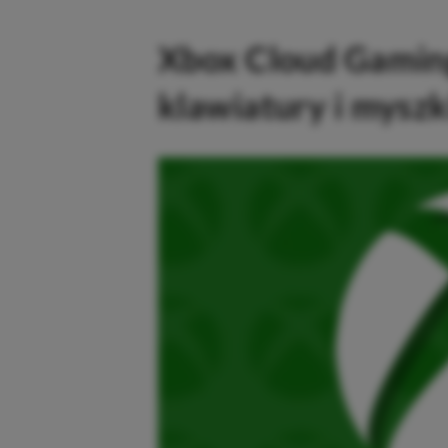
Xbox Cloud Gaming
klawiatury i myszk