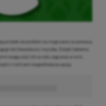
ają przede wszystkim na rozgrywce za pomocą
uguje też klawiaturę i myszkę. Dzięki takiemu
form mogą użyć ich w celu zagrania w m.in.
części z nich jest wygodniejszą opcją.
■■■■■■