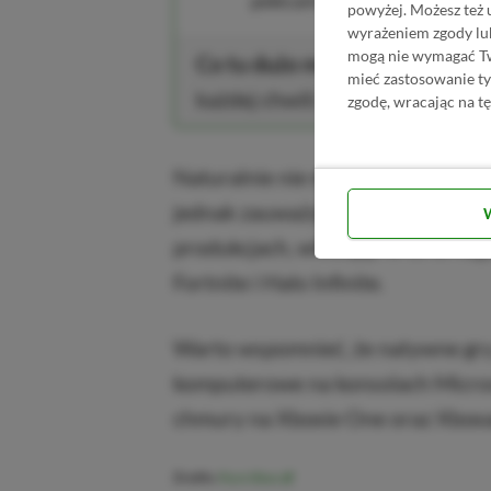
polecamy –
1180 zł rabatu
❤️
powyżej. Możesz też 
wyrażeniem zgody lu
mogą nie wymagać Two
Co tu dużo mówić – radzimy si
mieć zastosowanie t
każdej chwili.
zgodę, wracając na tę
Naturalnie nie mówimy tutaj o ws
jednak zauważył portal Pure Xbox,
produkcjach, wliczając w to te najp
Fortnite i Halo Infinite.
Warto wspomnieć, że natywne gry 
komputerowe na konsolach Microsof
chmury na Xboxie One oraz Xboxa
Źródło:
Pure Xbox