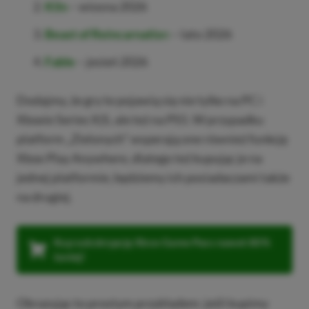
Kiln
– wiosna 2026
Beast of Reincarnatio
n
– lato 2026
Fable
– jesień 2026
Dodajmy, że gry te pojawią się nie tylko na PC i
Xboxie Series X|S, ale też na PS5. W przypadku
platform „Zielonych” wsperają one również funkcję
Xbox Play Anywhere, dlatego też kupując je na
jednej platformie, będziemy ich posiadaczami także
na drugiej.
Kup subskrypcję Xbox Game Pass nawet 80%
taniej!
Obrazując to prostym przykładem: jeśli kupimy