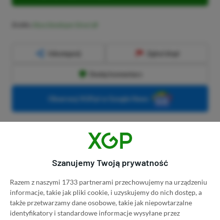
Źródło:
Xbox Developer Direct
Udostępnij
Zgłoś błąd
Dodaj komentarz
Obserwuj XGP.pl w Google News
O AUTORZE
Adrian Witczak
Szanujemy Twoją prywatność
REDAKTOR DZIAŁÓW NEWSY & PROMOCJE | RECENZENT
PROFIL
Razem z naszymi 1733 partnerami przechowujemy na urządzeniu
Fan gier strategicznych, akcji i RPG. Swoje pierwsze
informacje, takie jak pliki cookie, i uzyskujemy do nich dostęp, a
kroki z grami stawiał przy PS2 i PC, obecnie
także przetwarzamy dane osobowe, takie jak niepowtarzalne
preferuje bardziej platformy "Zielonych".
identyfikatory i standardowe informacje wysyłane przez
Liczba wpisów:
3358
(w redakcji od