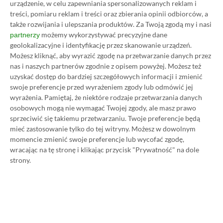
urządzenie, w celu zapewniania spersonalizowanych reklam i
17.11.2022
)
treści, pomiaru reklam i treści oraz zbierania opinii odbiorców, a
także rozwijania i ulepszania produktów.
Za Twoją zgodą my i nasi
możemy wykorzystywać precyzyjne dane
partnerzy
geolokalizacyjne i identyfikację przez skanowanie urządzeń.
TAGI:
BEAST OF REINCARNATION
FABLE
FORZA HORIZON 6
KILN
XBO
Możesz kliknąć, aby wyrazić zgodę na przetwarzanie danych przez
nas i naszych partnerów zgodnie z opisem powyżej. Możesz też
uzyskać dostęp do bardziej szczegółowych informacji i zmienić
swoje preferencje przed wyrażeniem zgody lub odmówić jej
Zastanawiasz się nad zakupem subskrypcji
wyrażenia.
Pamiętaj, że niektóre rodzaje przetwarzania danych
Xbox Game Pass Ultimate? Skorzystaj z
osobowych mogą nie wymagać Twojej zgody, ale masz prawo
naszych poradników i oszczędź nawet 80%
sprzeciwić się takiemu przetwarzaniu. Twoje preferencje będą
mieć zastosowanie tylko do tej witryny. Możesz w dowolnym
ceny!
momencie zmienić swoje preferencje lub wycofać zgodę,
wracając na tę stronę i klikając przycisk "Prywatność" na dole
SPOSOBY NA XBOX GAME PASS ULTIMATE
strony.
DO 80% TANIEJ (Z VPN-EM)
3 MIESIĄCE XBOX GAME PASS ULTIMATE
ZA 160 ZŁ (BEZ VPN – Z ZAMIAST 345 ZŁ)