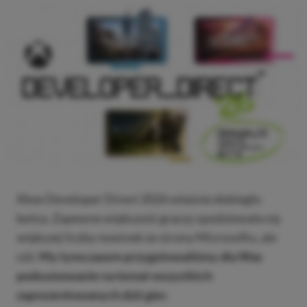
Xbox Developer Direct 2026 właśnie dobiegło
końca. Zapewne większość graczy spodziewała się
większej liczby nowinek ze strony Microsoftu, ale
cóż.
My tymczasem przygotowaliśmy dla Was
podsumowanie na temat wszystkich
zaprezentowanych dziś gier.