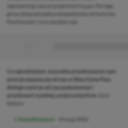
zaprezentuje nam przynajmniej trzy gry. Do tego
grona dołączyła jedna niespodzianka od twórców
Psychonauts i to w zasadzie tyle.
■
■■■■■■■■■■■■■■■■■
Co najważniejsze, wszystkie przedstawione nam
pozycje pojawią się od razu w Xbox Game Pass,
dlatego warto je od razu podsumować i
przedstawić w jednej, przejrzystej liście.
Są to
kolejno:
Forza Horizon 6
– 19 maja 2026