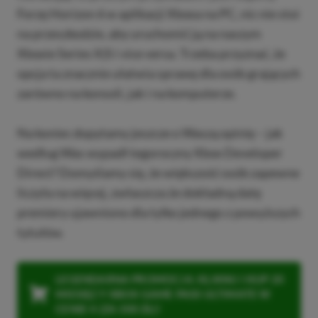
Forzę Horizon 6 w aplikacji Xboxa na PC, nic nie stoi
na przeszkodzie, aby uruchomić ją na naszym
Xboxie Series X|S i vice versa. Trzeba przyznać, że
opcja ta znacznie ułatwia sprawę dla osób grających
zarówno na konsoli, jak i na komputerze.
Na koniec dopytamy jeszcze o Waszą opinię – jak
według Was wypadł tegoroczny Xbox Developer
Direct? Domyślamy się, że większość osób zapewne
liczyła na więcej, zwłaszcza że dokładną datę
premiery ujawniono dla tylko jednego z powyższych
tytułów.
LEGENDARNA PROMOCJA: KLIKNIJ I KUP 20
MIESIĘCY XBOX GAME PASS ULTIMATE W
CENIE 4 (ZA 300 ZŁ)!