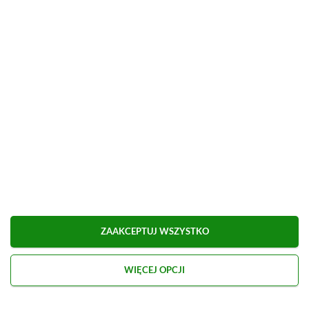
[Q&A] Pytania i odpowiedzi
Udostępnij
Zgłoś błąd
Dodaj komentarz
Obserwuj XGP.pl w Google News
O AUTORZE
ZAAKCEPTUJ WSZYSTKO
Kacper Kościański
REDAKTOR NACZELNY & CEO
WIĘCEJ OPCJI
PROFIL
Zapalony gracz od najmłodszych lat, przygodę z
dziennikarstwem growym zaczynał na własnych