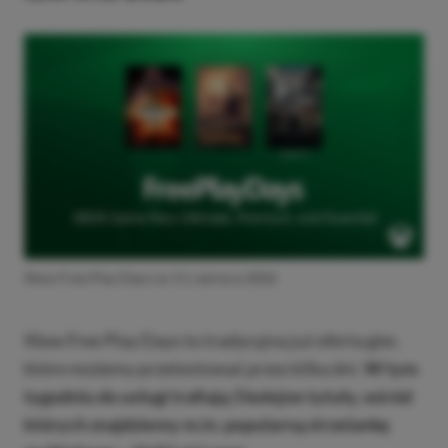
Xbox Free Play Days na 11 czerwca 2026
Xbox Free Play Days to tradycyjna już oferta gier,
które możemy przetestować przez kilka dni.
W tym
tygodniu do usługi trafiają 3 kolejne tytuły, wśród
których znajdziemy m.in. popularną strzelankę