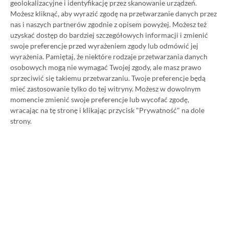
geolokalizacyjne i identyfikację przez skanowanie urządzeń.
Zastanawiasz się nad zakupem subskrypcji
Możesz kliknąć, aby wyrazić zgodę na przetwarzanie danych przez
Xbox Game Pass Ultimate? Skorzystaj z
nas i naszych partnerów zgodnie z opisem powyżej. Możesz też
uzyskać dostęp do bardziej szczegółowych informacji i zmienić
naszych poradników i oszczędź nawet 80%
swoje preferencje przed wyrażeniem zgody lub odmówić jej
ceny!
wyrażenia.
Pamiętaj, że niektóre rodzaje przetwarzania danych
osobowych mogą nie wymagać Twojej zgody, ale masz prawo
sprzeciwić się takiemu przetwarzaniu. Twoje preferencje będą
SPOSOBY NA XBOX GAME PASS ULTIMATE
mieć zastosowanie tylko do tej witryny. Możesz w dowolnym
DO 80% TANIEJ (Z VPN-EM)
momencie zmienić swoje preferencje lub wycofać zgodę,
wracając na tę stronę i klikając przycisk "Prywatność" na dole
3 MIESIĄCE XBOX GAME PASS ULTIMATE
strony.
ZA 160 ZŁ (BEZ VPN – Z ZAMIAST 345 ZŁ)
NAJNOWSZE PROMOCJE
Going Medieval na Steam za 40,39 zł!
Średniowieczny symulator budowania