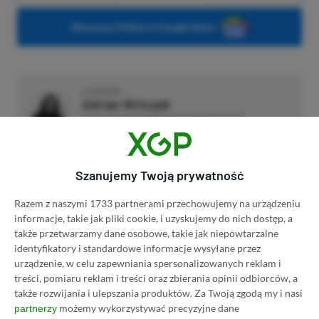
Obserwuj XGP.pl w Google News
O AUTORZE
Adrian Witczak
REDAKTOR DZIAŁÓW NEWSY & PROMOCJE | RECENZENT
PROFIL
Fan gier strategicznych, akcji i RPG. Swoje pierwsze
kroki z grami stawiał przy PS2 i PC, obecnie
Szanujemy Twoją prywatność
preferuje bardziej platformy "Zielonych".
Liczba wpisów:
3358
(w redakcji od
Razem z naszymi 1733 partnerami przechowujemy na urządzeniu
17.11.2022
)
informacje, takie jak pliki cookie, i uzyskujemy do nich dostęp, a
także przetwarzamy dane osobowe, takie jak niepowtarzalne
identyfikatory i standardowe informacje wysyłane przez
urządzenie, w celu zapewniania spersonalizowanych reklam i
TAGI:
XBOX FREE PLAY DAYS
treści, pomiaru reklam i treści oraz zbierania opinii odbiorców, a
także rozwijania i ulepszania produktów.
Za Twoją zgodą my i nasi
możemy wykorzystywać precyzyjne dane
partnerzy