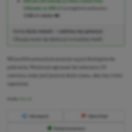
600 dni (20 miesięcy) Xbox Game Pass
Ultimate za 300 zł
(szczególnie polecamy –
1180 zł rabatu
❤️)
Co tu dużo mówić – radzimy się spieszyć.
Okazja może się skończyć w każdej chwili.
Wszystkie powyższe pozycje są już dostępne do
pobrania. Można je ogrywać do wieczora 14
czerwca, więc jest jeszcze dużo czasu, aby się z nimi
zapoznać.
Źródło:
Xbox
Udostępnij
Zgłoś błąd
Dodaj komentarz