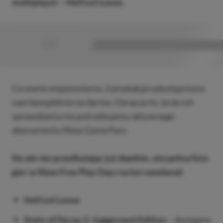
multiplayer – Hell Let Loose.
■
■■■■■■■■■■■■■■■■■
Co warte wspomnienia, 2 produkcje udostępniono
nam kompletnie za darmo. Oznacza to, że do ich
sprawdzenia nie potrzebujemy aktywnego
abonamentu Xbox Game Pass.
No ale nie przedłużając już zbędnie, oto pełna lista
gier w Xbox Free Play Days na ten weekend:
Hell Let Loose
State of Decay 2: Juggernaut Edition
– dostępne