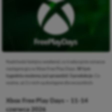
Nadchodzi kolejny weekend, co tradycyjnie oznacza
następne gry w Xbox Free Play Days.
W tym
tygodniu możemy już sprawdzić 3 produkcje.
Co
ważne, aż 2 z nich są dostępne dla wszystkich.
Xbox Free Play Days – 11-14
czerwca 2026