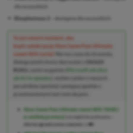
dla wszystkich
Blasphemous 2
– dostępne dla wszystkich
To już ostatni moment, aby
kupić subskrypcję Xbox Game Pass Ultimate
nawet 80% taniej!
Nie ma czasu do stracenia,
dlatego jeżeli chcesz skorzystać z
OKAZJI
ROKU
, zanim wygaśnie (
Microsoft wkrótce
ukróci te sposoby
), wybierz jeden z naszych
poradników (poniżej) i postępuj zgodnie z
przedstawionymi tam instrukcjami.
Xbox Game Pass Ultimate nawet 80% TANIEJ
w wielkiej promocji
(szczególnie polecamy –
oferta ograniczona czasowo
⚠️❤️)