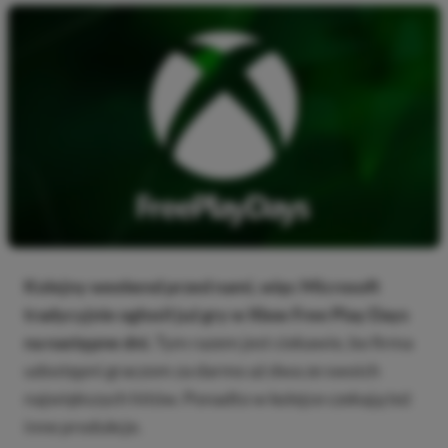
Kolejny weekend przed nami, więc Microsoft
tradycyjnie ogłosił już gry w Xbox Free Play Days
na następne dni.
Tym razem jest ciekawie, bo firma
udostępni graczom za darmo aż dwa ze swoich
największych hitów. Ponadto w kolejce czekają też
inne produkcje.