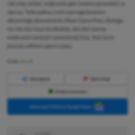
Jak więc widać, większość gier można sprawdzić za
darmo. Tylko jedna z nich wymaga bowiem
aktywnego abonamentu Xbox Game Pass, dlatego
nic nie stoi na przeszkodzie, aby dać szansę
większości pozycji z powyższej listy. Jest na to
jeszcze całkiem sporo czasu.
Źródło:
Xbox
Udostępnij
Zgłoś błąd
Dodaj komentarz
Obserwuj XGP.pl w Google News
O AUTORZE