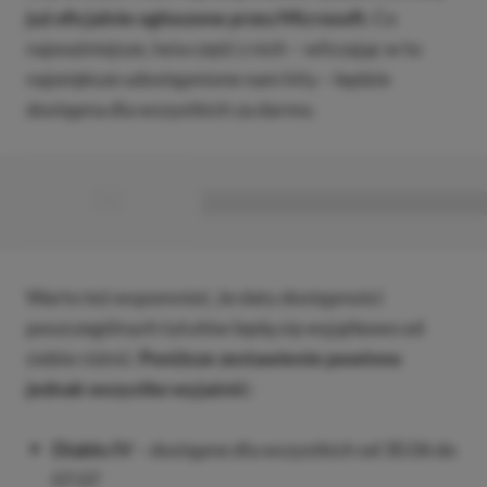
już oficjalnie ogłoszone przez Microsoft.
Co
najważniejsze, lwia część z nich – wliczając w to
największe udostępnione nam hity – będzie
dostępna dla wszystkich za darmo.
■
■■■■■■■■■■■■■■■■■
Warto też wspomnieć, że daty dostępności
poszczególnych tytułów będą się wyjątkowo od
siebie różnić.
Poniższe zestawienie powinno
jednak wszystko wyjaśnić:
Diablo IV
– dostępne dla wszystkich od 30.06 do
07.07