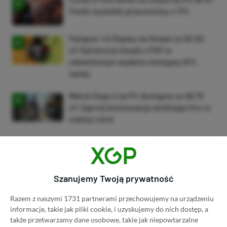
Polski soulslike przeceniony o 71%
Patapon 1+2 Replay na Steam za 50,50
zł! Rytmiczny klasyk z PSP w
odświeżonym wydaniu dostępny 61%
taniej
Watch Dogs 2 na PC dostępne za 28,75
zł! Zgarnij kontynuację wielkiego hitu w
niskiej cenie
ZOBACZ WIĘCEJ
Szanujemy Twoją prywatność
Dyskusja na temat wpisu
Razem z naszymi 1731 partnerami przechowujemy na urządzeniu
informacje, takie jak pliki cookie, i uzyskujemy do nich dostęp, a
Prosimy o zachowanie kultury wypowiedzi. Mimo że
także przetwarzamy dane osobowe, takie jak niepowtarzalne