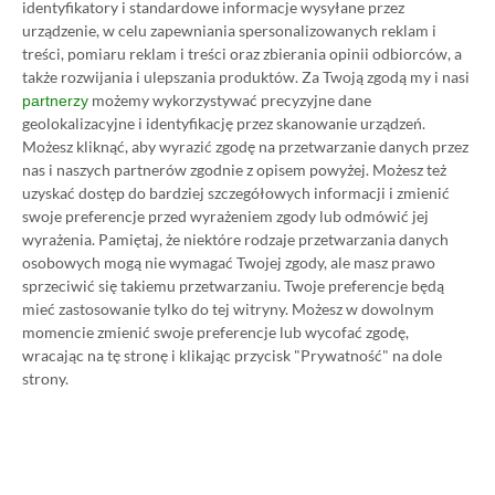
pozwalamy na komentowanie osobom bez konta na
identyfikatory i standardowe informacje wysyłane przez
platformie Disqus, to i tak zalecamy jego założenie, bo
urządzenie, w celu zapewniania spersonalizowanych reklam i
wpisy gości często trafiają do spamu.
treści, pomiaru reklam i treści oraz zbierania opinii odbiorców, a
także rozwijania i ulepszania produktów.
Za Twoją zgodą my i nasi
możemy wykorzystywać precyzyjne dane
partnerzy
geolokalizacyjne i identyfikację przez skanowanie urządzeń.
Wczytaj komentarze
Możesz kliknąć, aby wyrazić zgodę na przetwarzanie danych przez
nas i naszych partnerów zgodnie z opisem powyżej. Możesz też
uzyskać dostęp do bardziej szczegółowych informacji i zmienić
swoje preferencje przed wyrażeniem zgody lub odmówić jej
wyrażenia.
Pamiętaj, że niektóre rodzaje przetwarzania danych
Promowany post
osobowych mogą nie wymagać Twojej zgody, ale masz prawo
sprzeciwić się takiemu przetwarzaniu. Twoje preferencje będą
mieć zastosowanie tylko do tej witryny. Możesz w dowolnym
Strona główna
»
Promocje
momencie zmienić swoje preferencje lub wycofać zgodę,
wracając na tę stronę i klikając przycisk "Prywatność" na dole
Poradnik na tani Xbox Game
strony.
Pass Ultimate. Kup
subskrypcję nawet 80%