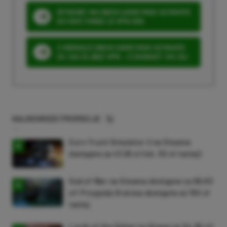
SPOSOBY NA XBOX GAME PASS ULTIMATE
DO 80% TANIEJ (Z VPN-EM)
3 MIESIĄCE XBOX GAME PASS ULTIMATE
ZA 160 ZŁ (BEZ VPN – Z ZAMIAST 345 ZŁ)
NAJNOWSZE PROMOCJE
Euro Truck Simulator 2 na Steama
dostępne za 47,26 zł (ok. 30 zł taniej)
God of War na Steama dostępne za 69,63
zł! Przygody Kratosa dostępne aż 150 zł
taniej
Lords of the Fallen na Steam za 34,36 zł!