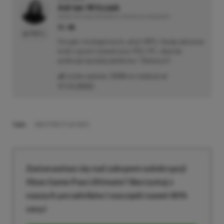
Adrian Witczak
REDAKTOR DZIAŁÓW NEWSY & PROMOCJE | RECENZENT
PROFIL
Fan gier strategicznych, akcji i RPG. Swoje pierwsze
kroki z grami stawiał przy PS2 i PC, obecnie
preferuje bardziej platformy "Zielonych".
Liczba wpisów:
3358
(w redakcji od
17.11.2022
)
TAGI:
XBOX FREE PLAY DAYS
Zastanawiasz się nad zakupem subskrypcji
Xbox Game Pass Ultimate? Skorzystaj z
naszych poradników i oszczędź nawet 80%
ceny!