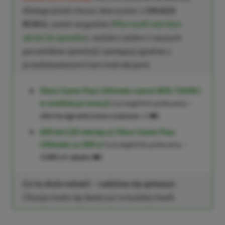
dlatego jeżeli chcesz skorzystać z
OKAZJI
ROKU
, zanim wygaśnie (
Microsoft wkrótce
ukróci te sposoby
), wybierz jeden z naszych
poradników (poniżej) i postępuj zgodnie z
przedstawionymi tam instrukcjami.
Xbox Game Pass Ultimate nawet 80% TANIEJ
w wielkiej promocji
(szczególnie polecamy –
oferta ograniczona czasowo
⚠️❤️)
600 dni (20 miesięcy) Xbox Game Pass
Ultimate za 300 zł
(szczególnie polecamy –
1180 zł rabatu
❤️)
Co tu dużo mówić – radzimy się spieszyć.
Okazja może się skończyć w każdej chwili.