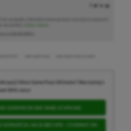
h lat, przygodę z dziennikarstwem growym zaczynał na własnych
już nie pamięta.
Zobacz więcej...
akcji od
02.02.2021
)
ND DESTROY
XBOX GAME PASS
XBOX GAME PASS ULTIMATE
krypcji Xbox Game Pass Ultimate? Skorzystaj z
wet 80% ceny!
S ULTIMATE DO 80% TANIEJ (Z VPN-EM)
 ULTIMATE ZA 160 ZŁ (BEZ VPN – Z ZAMIAST 345