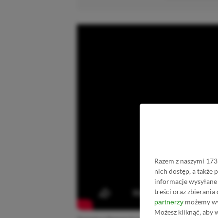
Razem z naszymi 1731
nich dostęp, a także
informacje wysyłane 
treści oraz zbierania
możemy wyk
partnerzy
Możesz kliknąć, aby 