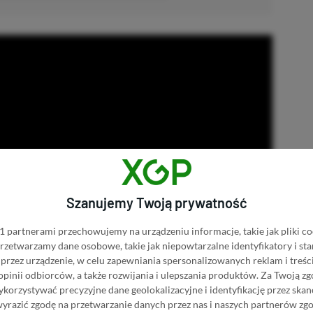
Szanujemy Twoją prywatność
 partnerami przechowujemy na urządzeniu informacje, takie jak pliki co
 przetwarzamy dane osobowe, takie jak niepowtarzalne identyfikatory i s
przez urządzenie, w celu zapewniania spersonalizowanych reklam i treści
 opinii odbiorców, a także rozwijania i ulepszania produktów.
Za Twoją zg
orzystywać precyzyjne dane geolokalizacyjne i identyfikację przez ska
wyrazić zgodę na przetwarzanie danych przez nas i naszych partnerów zg