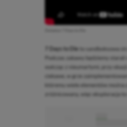
Zwiastun 7 Days to Die
7 Days to Die
to sandboksowa strz
Podczas zabawy będziemy starali 
walcząc z nieumarłymi, przy okazj
ciekawe, w grze zaimplementowan
któremu wiele elementów można zn
zróżnicowany, więc eksploracja to
■
■■■■■
■■■■■■■■■■■