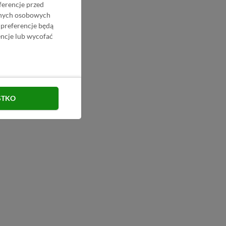
ferencje przed
danych osobowych
 preferencje będą
ncje lub wycofać
STKO