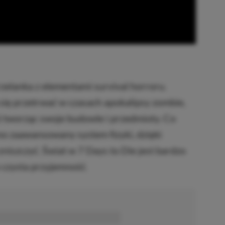
elanka z elementami survival horroru.
się przetrwać w czasach apokalipsy zombie,
i tworząc swoje budowle i przedmioty. Co
o zaawansowany system fizyki, dzięki
iszczyć. Świat w 7 Days to Die jest bardzo
 czysta przyjemność.
■■■■■■