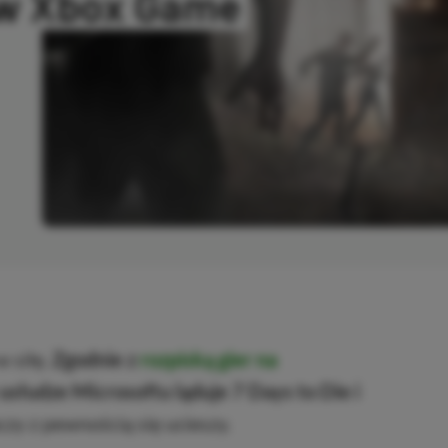
j w Xbox Game
SKOPIOWANO
 siłę.
Zgodnie z
rozpiską gier na
w usłudze Microsoftu ląduje 7 Days to Die i
zy z pewnością się ucieszy.