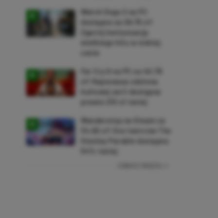
Watch Dogs 2 na PC
dostępne za 28,75 zł!
Zgarnij kontynuację
wielkiego hitu w niskiej
cenie
Far Cry 6 na PC za 40,78
zł! Najnowsza odsłona
kultowej serii dostępna
prawie 210 zł taniej
Wanderstop na Steam za
34,82 zł! Gra twórców The
Stanley Parable dostępna
54% taniej
ZOBACZ WIĘCEJ