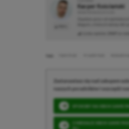
O AUTORZE
Kacper Kościański
REDAKTOR NACZELNY & CEO
Zapalony gracz od najmłodszyc
blogach, o których dzisiaj nikt 
PROFIL
Liczba wpisów:
2469
(w red
TAGI:
7 DAYS TO DIE
PC GAME PASS
RESEARCH A
Zastanawiasz się nad zakupem subs
naszych poradników i oszczędź na
SPOSOBY NA XBOX GAME PAS
3 MIESIĄCE XBOX GAME PASS
ZŁ)