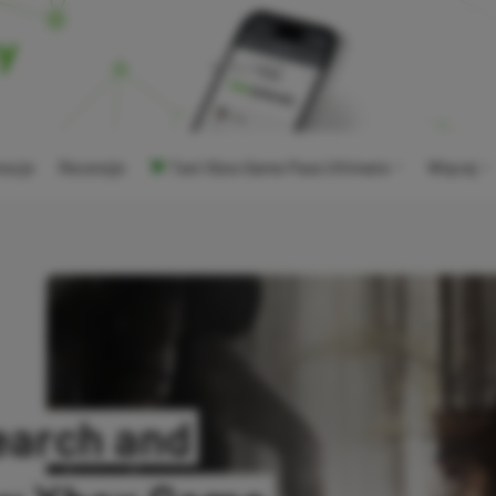
ocje
Recenzje
Tani Xbox Game Pass Ultimate
Więcej
search and