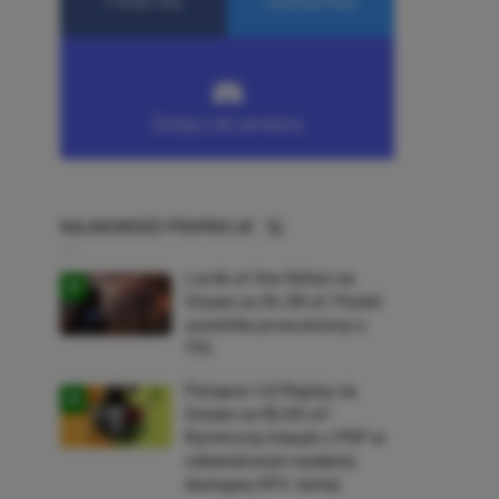
NAJNOWSZE PROMOCJE
Lords of the Fallen na
Steam za 34,36 zł! Polski
soulslike przeceniony o
71%
Patapon 1+2 Replay na
Steam za 50,50 zł!
Rytmiczny klasyk z PSP w
odświeżonym wydaniu
dostępny 61% taniej