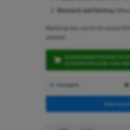
Research and Destroy
(Xbox 
Będzie grane, czy to nie wasze kl
poniżej!
LEGENDARNA PROMOCJA: KLI
ULTIMATE W CENIE 4 (ZA 300 
Udostępnij
Obserwuj XG