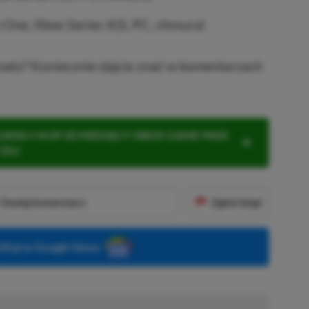
One, Xbox Series X|S, PC, chmura)
imaty? Koniecznie dajcie znać w komentarzach
KNIJ I KUP 20 MIESIĘCY XBOX GAME PASS
ZŁ)!
Dodaj komentarz
Zgłoś błąd
P.pl w Google News