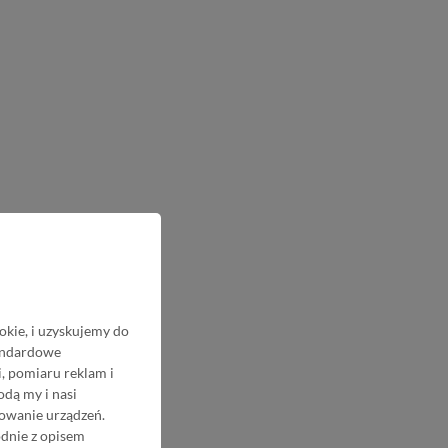
okie, i uzyskujemy do
tandardowe
, pomiaru reklam i
odą my i nasi
nowanie urządzeń.
odnie z opisem