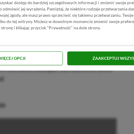
uzyskać dostęp do bardziej szczegółowych informacji i zmienić swoje pre
b odmówić jej wyrażenia.
Pamiętaj, że niektóre rodzaje przetwarzania 
jej zgody, ale masz prawo sprzeciwić się takiemu przetwarzaniu. Twoje
of Light
(Xbox One, Xbox Series X|S, PC,
ylko do tej witryny. Możesz w dowolnym momencie zmienić swoje prefere
09.2025
 stronę i klikając przycisk "Prywatność" na dole strony.
tato
(Xbox One, Xbox Series X|S, PC, chmura)
WIĘCEJ OPCJI
ZAAKCEPTUJ WSZY
 Microsoftu wzbogaci się o poniższe tytuły:
ed
de