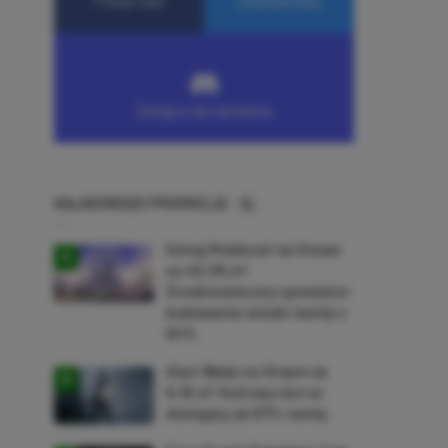
NAJNOWSZE PROMOCJE
Going Medieval na Steam
za 40,39 zł!
Średniowieczny symulator
budowania wioski taniej o
64%
Alan Wake na Steam za
9,16 zł! Kultowy horror
dostępny aż 87% taniej