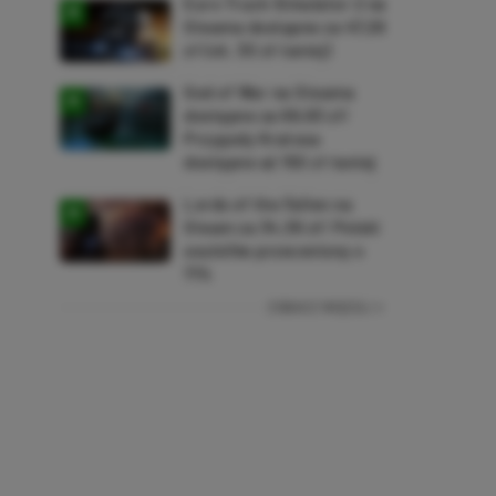
Euro Truck Simulator 2 na
Steama dostępne za 47,26
zł (ok. 30 zł taniej)
God of War na Steama
dostępne za 69,63 zł!
Przygody Kratosa
dostępne aż 150 zł taniej
Lords of the Fallen na
Steam za 34,36 zł! Polski
soulslike przeceniony o
71%
ZOBACZ WIĘCEJ