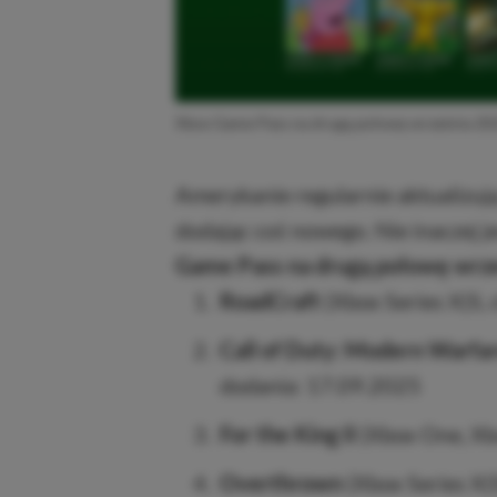
Xbox Game Pass na drugą połowę września 20
Amerykanie regularnie aktualizuj
dodając coś nowego. Nie inaczej j
Game Pass na drugą połowę wrze
RoadCraft
(Xbox Series X|S,
Call of Duty: Modern Warfare
dodania: 17.09.2025
For the King II
(Xbox One, Xbo
Overthrown
(Xbox Series X|