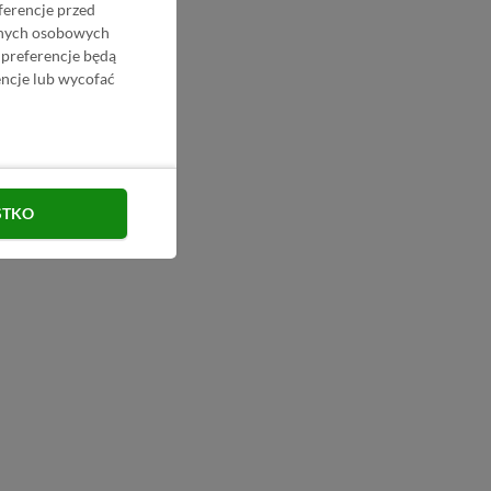
ferencje przed
danych osobowych
 preferencje będą
ncje lub wycofać
STKO