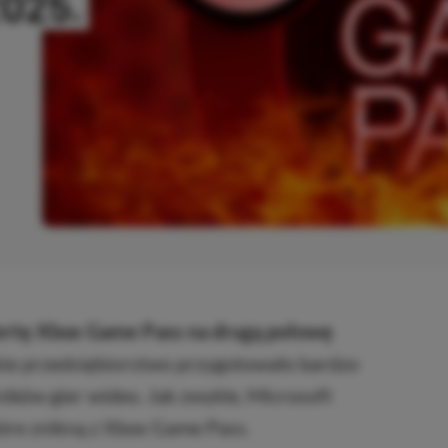
025.
SKOPIOWANO
fertę Xbox Game Pass na drugą połowę
e przedsiębiorstwo przygotowało bardzo
ników gier wideo. Jak zwykle, Microsoft
óre znikną z Xbox Game Pass.