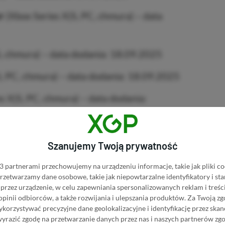
r
(Xbox Series X|S, PC, chmura) – data
, chmura) – data dodania: 18.09.2025
S, PC, chmura) – data dodania: 18.09.2025
s X|S, PC, chmura) – data dodania:
a dodania: 22.09.2025
Szanujemy Twoją prywatność
 chmura) – data dodania: 23.09.2025
 partnerami przechowujemy na urządzeniu informacje, takie jak pliki co
 przetwarzamy dane osobowe, takie jak niepowtarzalne identyfikatory i s
es
(Xbox Series X|S, PC, chmura) – data
przez urządzenie, w celu zapewniania spersonalizowanych reklam i treści
 opinii odbiorców, a także rozwijania i ulepszania produktów.
Za Twoją zg
orzystywać precyzyjne dane geolokalizacyjne i identyfikację przez ska
 X|S, PC, chmura) – data dodania:
wyrazić zgodę na przetwarzanie danych przez nas i naszych partnerów zg