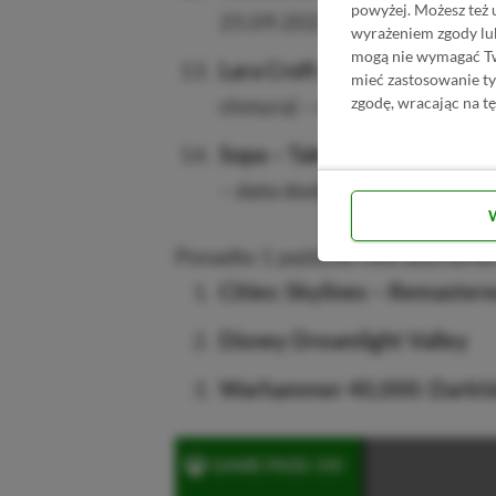
powyżej. Możesz też 
25.09.2025
wyrażeniem zgody lu
mogą nie wymagać Two
Lara Croft and the Guardian 
mieć zastosowanie t
chmura) – data dodania: 30.
zgodę, wracając na tę
Sopa – Tale of the Stolen Po
– data dodania: 07.10.2025
Ponadto 1 października abonament
Cities: Skylines – Remaster
Disney Dreamlight Valley
Warhammer 40,000: Darkti