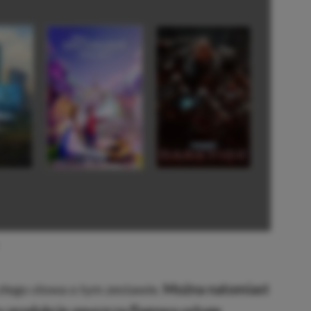
łego słowa o tym zestawie.
Można natomiast