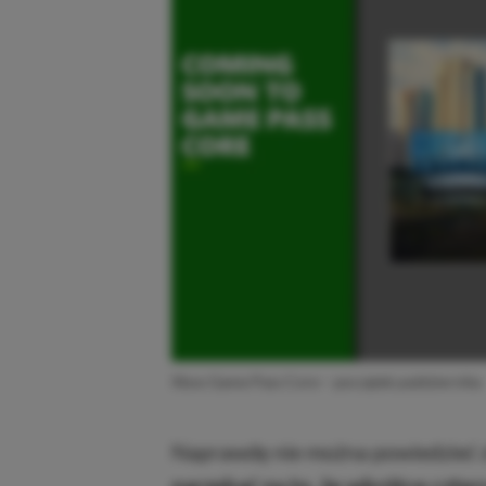
Xbox Game Pass Core – początek października
Naprawdę nie można powiedzieć z