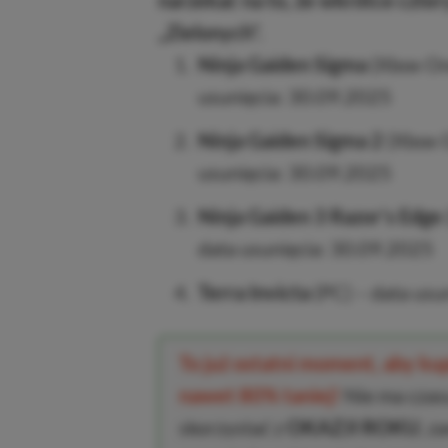
narzekać na to, że wkrótce czte
„Zielonych”.
Ninja Gaiden Sigma
(Xbox One
usunięcia: 30.09.2025
Ninja Gaiden Sigma 2
(Xbox O
usunięcia: 30.09.2025
Ninja Gaiden 3 Razor’s Edge
data usunięcia: 30.09.2025
Terra Invicta
(PC) – data usu
To już ostatni moment, aby k
nawet 80% taniej!
Nie ma czasu
skorzystać z
OKAZJI ROKU
, z