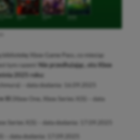
25
ą bibliotekę Xbox Game Pass, co miesiąc
est tym razem!
Nie przedłużając, oto Xbox
śnia 2025 roku:
 chmura) – data dodania: 16.09.2025
 III
(Xbox One, Xbox Series X|S) – data
x Series X|S) – data dodania: 17.09.2025
S) – data dodania: 17.09.2025