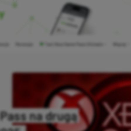
ocje
Recenzje
Tani Xbox Game Pass Ultimate
Więcej
Pass na drugą