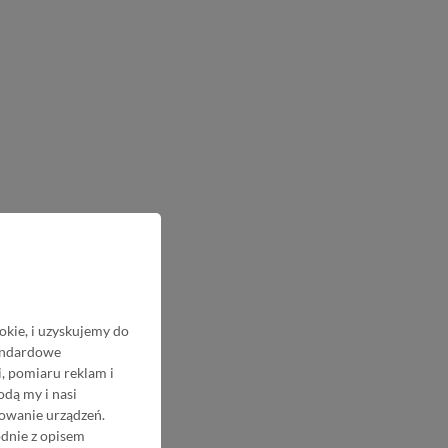
okie, i uzyskujemy do
tandardowe
, pomiaru reklam i
odą my i nasi
nowanie urządzeń.
odnie z opisem