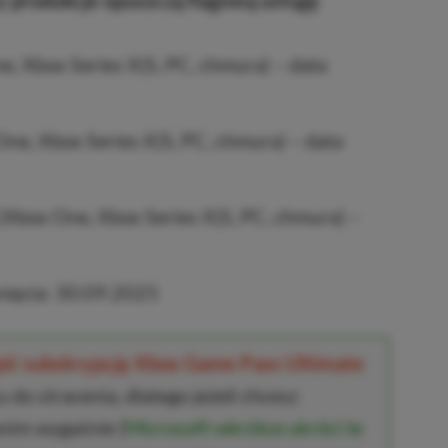
ry produkcje opuszczą flagową usługę
, Xbox Series X|S, PC, chmura) – data
ne, Xbox Series X|S, PC, chmura) – data
(Xbox One, Xbox Series X|S, PC, chmura) –
nięcia: 30.09.2025
upić subskrypcję Xbox Game Pass Ultimate
 do stracenia, dlatego jeżeli chcesz
anim wygaśnie (
Microsoft wkrótce ukróci te