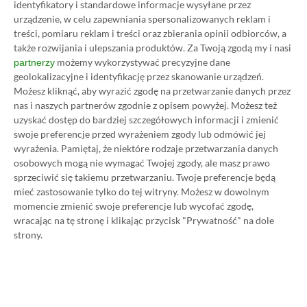
identyfikatory i standardowe informacje wysyłane przez
TAGI:
XBOX GAME PASS
urządzenie, w celu zapewniania spersonalizowanych reklam i
treści, pomiaru reklam i treści oraz zbierania opinii odbiorców, a
także rozwijania i ulepszania produktów.
Za Twoją zgodą my i nasi
możemy wykorzystywać precyzyjne dane
partnerzy
Zastanawiasz się nad zakupem subskrypcji
geolokalizacyjne i identyfikację przez skanowanie urządzeń.
Xbox Game Pass Ultimate? Skorzystaj z
Możesz kliknąć, aby wyrazić zgodę na przetwarzanie danych przez
nas i naszych partnerów zgodnie z opisem powyżej. Możesz też
naszych poradników i oszczędź nawet 80%
uzyskać dostęp do bardziej szczegółowych informacji i zmienić
ceny!
swoje preferencje przed wyrażeniem zgody lub odmówić jej
wyrażenia.
Pamiętaj, że niektóre rodzaje przetwarzania danych
osobowych mogą nie wymagać Twojej zgody, ale masz prawo
SPOSOBY NA XBOX GAME PASS ULTIMATE
DO 80% TANIEJ (Z VPN-EM)
sprzeciwić się takiemu przetwarzaniu. Twoje preferencje będą
mieć zastosowanie tylko do tej witryny. Możesz w dowolnym
momencie zmienić swoje preferencje lub wycofać zgodę,
3 MIESIĄCE XBOX GAME PASS ULTIMATE
wracając na tę stronę i klikając przycisk "Prywatność" na dole
ZA 160 ZŁ (BEZ VPN – Z ZAMIAST 345 ZŁ)
strony.