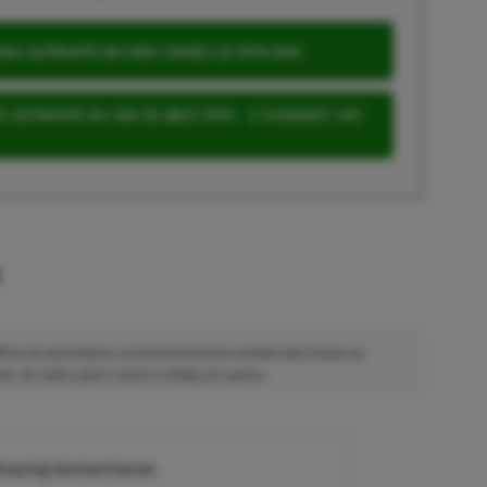
S ULTIMATE DO 80% TANIEJ (Z VPN-EM)
 ULTIMATE ZA 160 ZŁ (BEZ VPN – Z ZAMIAST 345
u
 Mimo że pozwalamy na komentowanie osobom bez konta na
ie, bo wpisy gości często trafiają do spamu.
zytaj komentarze