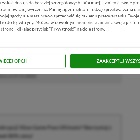
uzyskać dostęp do bardziej szczegółowych informacji i zmienić swoje pre
b odmówić jej wyrażenia.
Pamiętaj, że niektóre rodzaje przetwarzania 
P.pl w Google News
jej zgody, ale masz prawo sprzeciwić się takiemu przetwarzaniu. Twoje
ylko do tej witryny. Możesz w dowolnym momencie zmienić swoje prefere
 stronę i klikając przycisk "Prywatność" na dole strony.
E | RECENZENT
i RPG. Swoje pierwsze kroki z grami stawiał przy PS2 i PC, obecnie
WIĘCEJ OPCJI
ZAAKCEPTUJ WSZY
elonych".
akcji od
17.11.2022
)
krypcji Xbox Game Pass Ultimate? Skorzystaj z
wet 80% ceny!