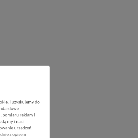
okie, i uzyskujemy do
tandardowe
, pomiaru reklam i
odą my i nasi
nowanie urządzeń.
odnie z opisem