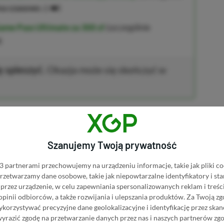
na czasowo
⚠️❤️)
ame Pass Ultimate za 300 zł
(szczególnie
)
ę spieszyć.
Okazja może się skończyć w
o taka drobna rewolucja na pewno
niej wypowiadali się oni pozytywnie
Szanujemy Twoją prywatność
ęc zapewne tak też będzie i tym razem.
 partnerami przechowujemy na urządzeniu informacje, takie jak pliki co
 przetwarzamy dane osobowe, takie jak niepowtarzalne identyfikatory i s
przez urządzenie, w celu zapewniania spersonalizowanych reklam i treści
 opinii odbiorców, a także rozwijania i ulepszania produktów.
Za Twoją zg
orzystywać precyzyjne dane geolokalizacyjne i identyfikację przez ska
Dodaj komentarz
Zgłoś błąd
wyrazić zgodę na przetwarzanie danych przez nas i naszych partnerów zg