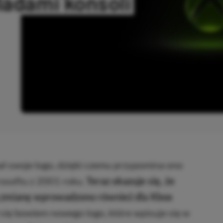
ladami konsoli
ANO
ał swoje logo, dzięki czemu przypomina ono
rosoftu z 2001 roku.
Teraz okazuje się, że
 zmianę wprowadzono również dla Xbox
ię bowiem nowego logo, które wpisuje się w