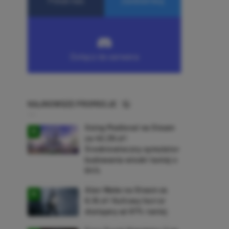
NAJNOWSZE PROMOCJE
Going Medieval na Steam
za 40,39 zł!
Średniowieczny symulator
budowania wioski taniej o
64%
Alan Wake na Steam za
9,16 zł! Kultowy horror
dostępny aż 87% taniej