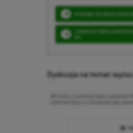
SPOSOBY NA XBOX GAME PAS
3 MIESIĄCE XBOX GAME PASS
ZŁ)
Dyskusja na temat wpis
Prosimy o zachowanie kultury wypowiedzi.
platformie Disqus, to i tak zalecamy jego założen
Wc