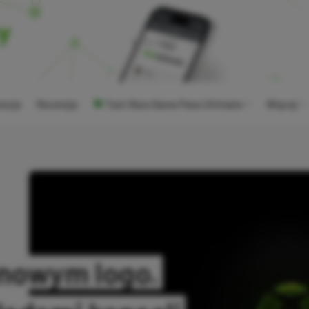
ocje
Recenzje
Tani Xbox Game Pass Ultimate
Więcej
 nowym logo.