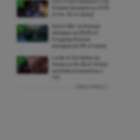
Euro Truck Simulator 2 na
Steama dostępne za 47,26
zł (ok. 30 zł taniej)
God of War na Steama
dostępne za 69,63 zł!
Przygody Kratosa
dostępne aż 150 zł taniej
Lords of the Fallen na
Steam za 34,36 zł! Polski
soulslike przeceniony o
71%
ZOBACZ WIĘCEJ