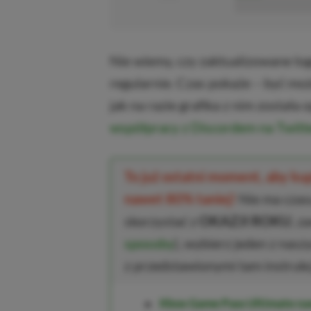
■■■■■■■■■■■
Nie wiemy, czy zaktualizowane lo
regularnie. Czas pokaże – być moż
jak na razie grafika z nim został
współpracy z Discordem na Twitt
To już ostatni moment, aby k
nawet 80% taniej!
Nie ma czasu
skorzystać z
OKAZJI ROKU
, z
sposoby
), wybierz jeden z nasz
z przedstawionymi tam instrukc
Xbox Game Pass Ultimate na