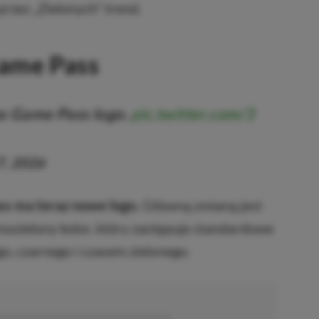
zez „Zielonych” trend.
ame Pass
x Game Pass logo.
pic.twitter.com/3
7, 2026
s ma teraz nowe logo.
Główną zmianą jest
nozielony kolor, który zastępuje standardowe
go, czarnego i czasem zielonego.