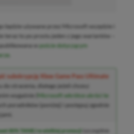
■■■■■■
go będzie używane przez Microsoft wszędzie i
e teraz to po prostu jeden z jego wariantów –
a opublikowana w
poście dotyczącym
erze
.
upić subskrypcję Xbox Game Pass Ultimate
 do stracenia, dlatego jeżeli chcesz
anim wygaśnie (
Microsoft wkrótce ukróci te
ych poradników (poniżej) i postępuj zgodnie
jami.
wet 80% TANIEJ w wielkiej promocji
(szczególnie