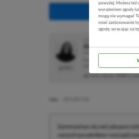
powyżej. Możesz też 
wyrażeniem zgody lu
Obserwuj XG
mogą nie wymagać Two
mieć zastosowanie t
zgodę, wracając na tę
O AUTORZE
Adrian Witczak
REDAKTOR DZIAŁÓW NEWSY & PROMOCJ
Fan gier strategicznych, akcji 
preferuje bardziej platformy "Zi
PROFIL
Liczba wpisów:
3358
(w red
TAGI:
XBOX GAME PASS
Zastanawiasz się nad zakupem subs
naszych poradników i oszczędź na