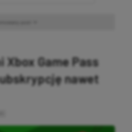
omowany post
ni Xbox Game Pass
subskrypcję nawet
INK
SKOPIOWANO