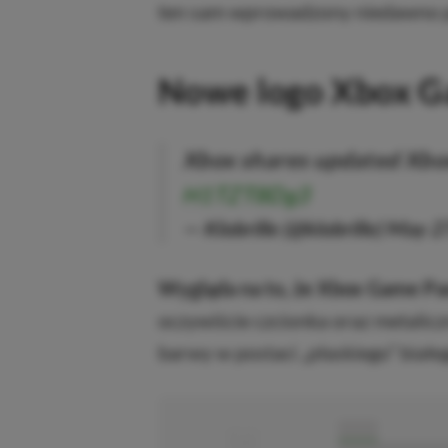
ten sam wprowadzony niedawno pr
Nowe logo Xbox G
Xbox shares updated Xbo
H1TZT8Dg3
— Klobrille (@klobrille)
May 2
Wygląda na to, że Xbox Game Pas
oczywiście czcionka oraz metalicz
barwy w postaci „płaskiego” białe
■
■■■■■