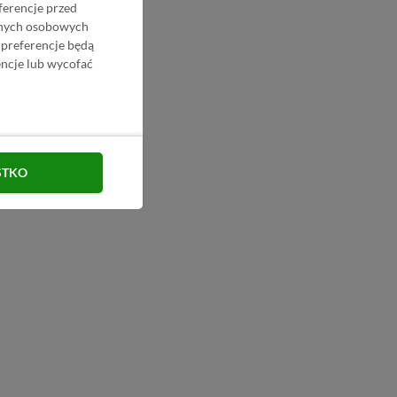
ferencje przed
danych osobowych
 preferencje będą
ncje lub wycofać
STKO