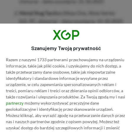
chmura) – data usunięcia: 31.10.2025
Metal Slug Tactics
(Xbox One, Xbox Series
X|S, PC, chmura) – data usunięcia: 31.10.2025
Return to Monkey Island
(Xbox One, Xbox
Series X|S, PC, chmura) – data usunięcia:
Szanujemy Twoją prywatność
31.10.2025
Razem z naszymi 1733 partnerami przechowujemy na urządzeniu
Dopóki wymienione wyżej gry pozostają dostępne
informacje, takie jak pliki cookie, i uzyskujemy do nich dostęp, a
także przetwarzamy dane osobowe, takie jak niepowtarzalne
w bibliotece Xbox Game Pass, subskrybenci usługi
identyfikatory i standardowe informacje wysyłane przez
Microsoftu standardowo mogą kupić je na
urządzenie, w celu zapewniania spersonalizowanych reklam i
własność w Xbox Store z 20-procentowym
treści, pomiaru reklam i treści oraz zbierania opinii odbiorców, a
także rozwijania i ulepszania produktów.
Za Twoją zgodą my i nasi
rabatem. Później taka możliwość zniknie, dlatego
możemy wykorzystywać precyzyjne dane
partnerzy
warto się spieszyć!
geolokalizacyjne i identyfikację przez skanowanie urządzeń.
Możesz kliknąć, aby wyrazić zgodę na przetwarzanie danych przez
nas i naszych partnerów zgodnie z opisem powyżej. Możesz też
LEGENDARNA PROMOCJA: KLIKNIJ I KUP 20
uzyskać dostęp do bardziej szczegółowych informacji i zmienić