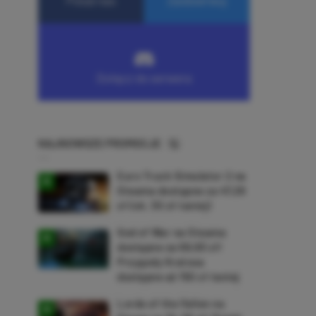
NAJNOWSZE PROMOCJE
Euro Truck Simulator 2 na
Steama dostępne za 47,26
zł (ok. 30 zł taniej)
God of War na Steama
dostępne za 69,63 zł!
Przygody Kratosa
dostępne aż 150 zł taniej
Lords of the Fallen na