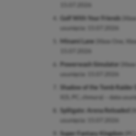
15.07.2026
Golf With Your Friends
(Xbox
usunięcia: 15.07.2026
Minami Lane
(Xbox One, Xbox
15.07.2026
Powerwash Simulator
(Xbox 
usunięcia: 15.07.2026
Shadow of the Tomb Raider D
X|S, PC, chmura) – data usun
Splitgate: Arena Reloaded
(X
usunięcia: 15.07.2026
Super Fantasy Kingdom
(PC)