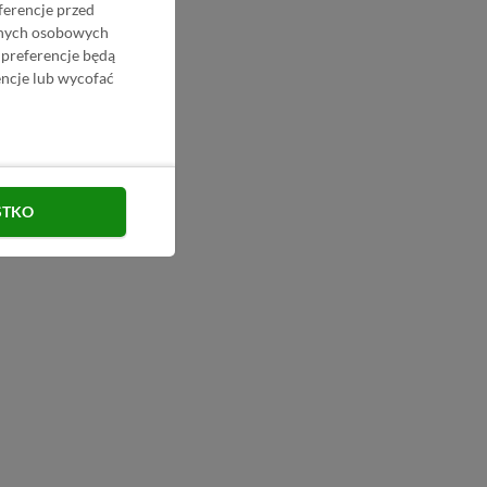
ferencje przed
danych osobowych
 preferencje będą
ncje lub wycofać
STKO