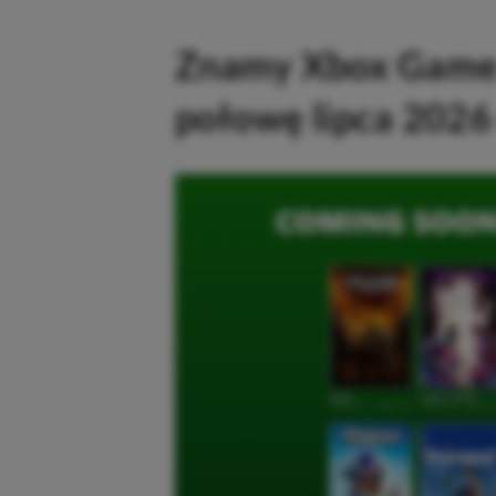
Znamy Xbox Game 
połowę lipca 2026