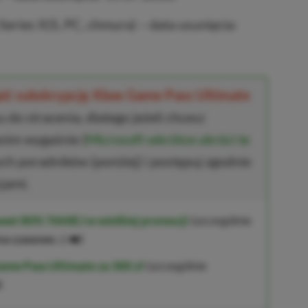
eries X|S, PC, chmura) – data usunięcia:
upić subskrypcję Xbox Game Pass Ultimate
 do stracenia, dlatego jeżeli chcesz
anim wygaśnie (
Microsoft wkrótce ukróci te
ych poradników (poniżej) i postępuj zgodnie
jami.
wet 80% TANIEJ w wielkiej promocji
(szczególnie
na czasowo
⚠️❤️)
ame Pass Ultimate za 300 zł
(szczególnie
)