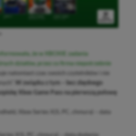
6
nformowała, że w XBOXIE zadania
żnych działów, przez co firma niepotrzebnie
je natomiast czas swoich czytelników i nie
nych”.
W związku z tym – bez zbędnego
ozpiskę Xbox Game Pass na pierwszą połowę
dheld, Xbox Series X|S, PC, chmura) – data
eries X|S, PC, chmura) – data dodania: