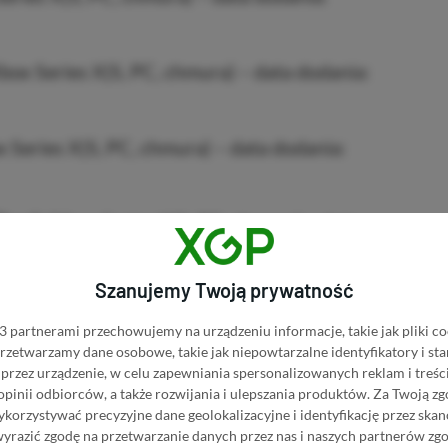
ox Series X|S, PC, chmura) – data dodania:
 Series X|S, PC, chmura) – data dodania:
Check
(Xbox Series X|S, PC, chmura) – data
Szanujemy Twoją prywatność
box Series X|S, PC, chmura) – data dodania:
 partnerami przechowujemy na urządzeniu informacje, takie jak pliki co
 przetwarzamy dane osobowe, takie jak niepowtarzalne identyfikatory i s
C, chmura) – data dodania: 17.07.2026
przez urządzenie, w celu zapewniania spersonalizowanych reklam i treści
 opinii odbiorców, a także rozwijania i ulepszania produktów.
Za Twoją zg
orzystywać precyzyjne dane geolokalizacyjne i identyfikację przez ska
nia: 17.07.2026
wyrazić zgodę na przetwarzanie danych przez nas i naszych partnerów zg