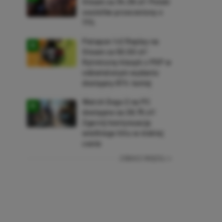
Steam za 34,36 zł! Polski
soulslike przeceniony o
71%
Patapon 1+2 Replay na
Steam za 50,50 zł!
Rytmiczny klasyk z PSP w
odświeżonym wydaniu
dostępny 61% taniej
Watch Dogs 2 na PC
dostępne za 28,75 zł!
Zgarnij kontynuację
wielkiego hitu w niskiej
cenie
ZOBACZ WIĘCEJ