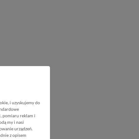
okie, i uzyskujemy do
tandardowe
, pomiaru reklam i
odą my i nasi
nowanie urządzeń.
odnie z opisem