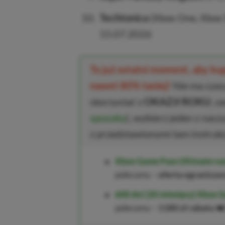
Techtonica
(Xbox One, Xbox S
15.07.2026
To już ostatni moment, aby k
nawet 80% taniej!
Nie ma czasu
skorzystać z
OKAZJI ROKU
, z
sposoby
), wybierz jeden z nasz
z przedstawionymi tam instrukc
Xbox Game Pass Ultimate na
polecamy –
oferta ograniczo
600 dni (20 miesięcy) Xbox G
polecamy –
1180 zł rabatu
❤️