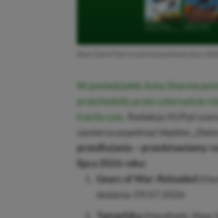
Xbox Game Pass na pierwszą połowę lipca 202
W poniedziałek Asha Sharma poi
przechodziły przez czternaście ró
traciła czas.
Redakcja XGP.pl szanu
zamierza popełniać błędów „Zielo
przedłużania – przedstawiamy r
lipca 2026 roku:
Gears of War: Reloaded
(Han
dodania: 09.07.2026
Tamashika
(Handheld, Xbox S