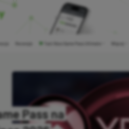
ocje
Recenzje
Tani Xbox Game Pass Ultimate
Więcej
ame Pass na