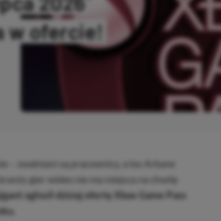
ipca 2026
a w ofercie!
NO
e – zwalniani są pracownicy, a los Arkane
branży gier wideo nie ma miejsca na chwilę
gant ogłosił dzisiaj ofertę Xbox Game Pass
oku.