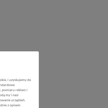
okie, i uzyskujemy do
tandardowe
, pomiaru reklam i
odą my i nasi
nowanie urządzeń.
odnie z opisem