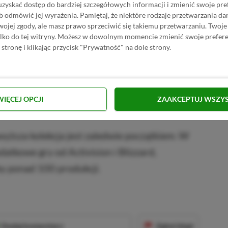
uzyskać dostęp do bardziej szczegółowych informacji i zmienić swoje pre
b odmówić jej wyrażenia.
Pamiętaj, że niektóre rodzaje przetwarzania 
jej zgody, ale masz prawo sprzeciwić się takiemu przetwarzaniu. Twoje
ylko do tej witryny. Możesz w dowolnym momencie zmienić swoje prefere
mputerach, konsolach i wspieranych
 stronę i klikając przycisk "Prywatność" na dole strony.
w LG, Samsunga czy też urządzeń Amazon Fire
 aplikacji na PC:
WIĘCEJ OPCJI
ZAAKCEPTUJ WSZY
ox Store
wyższa kolekcja jest zaledwie początkiem. W
tkowe gry od Activision i Blizzard,
by ponad 100 produkcji.
Dodaj komentarz
Zgłoś błąd