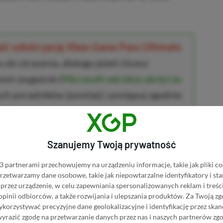
upić subskrypcję Xbox Game Pass Ultimate
 do stracenia, dlatego jeżeli chcesz
anim wygaśnie (
Microsoft wkrótce ukróci te
ych poradników (poniżej) i postępuj zgodnie
jami.
wet 80% TANIEJ w wielkiej promocji
(szczególnie
Szanujemy Twoją prywatność
na czasowo
⚠️❤️)
 partnerami przechowujemy na urządzeniu informacje, takie jak pliki co
ame Pass Ultimate za 300 zł
(szczególnie
 przetwarzamy dane osobowe, takie jak niepowtarzalne identyfikatory i s
)
przez urządzenie, w celu zapewniania spersonalizowanych reklam i treści
 opinii odbiorców, a także rozwijania i ulepszania produktów.
Za Twoją zg
orzystywać precyzyjne dane geolokalizacyjne i identyfikację przez ska
ę spieszyć.
Okazja może się skończyć w
wyrazić zgodę na przetwarzanie danych przez nas i naszych partnerów zg