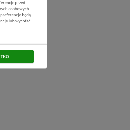
ferencje przed
danych osobowych
 preferencje będą
ncje lub wycofać
STKO