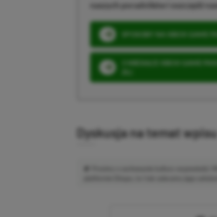
naszych poradników i oszczędź na
SPOSOBY NA XBOX GAME PAS
3 MIESIĄCE XBOX GAME PASS
ZŁ)
Dyskusja na temat wpis
Prosimy o zachowanie kultury wypowiedzi.
platformie Disqus, to i tak zalecamy jego założen