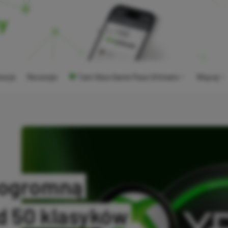
ocje
Recenzje
Tani Xbox Game Pass Ultimate
Więcej
 ogromną
d 50 klasyków