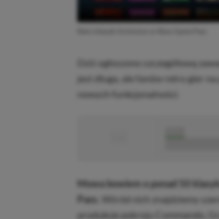
Retro klasyki Activision w Xbox Game Pass
Dziś ogłoszono szczegółową zawar
jest długa, ale fanów retro gier n
nowych funkcjonalności.
■
■■■■■
■■■■■■■■■■■
Mowa bowiem o ponad 50 klasyka
Pass.
Wśród nich znajdziemy szereg 
produkcje pokroju Commando, Gran