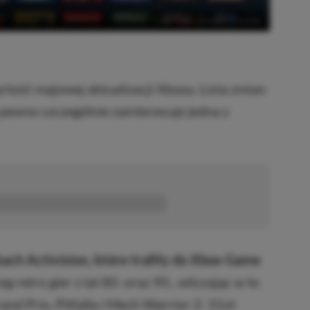
tość majowej aktualizacji Xboxa. Lista zmian
a pewno szczególnie zainteresuje jedna z
■■■■■■
ch Activision, które trafiły do Xbox Game
retro gier z lat 80. oraz 90., wliczając w to
d Prix, Pitfalla i Mech Warrior 2: 31st