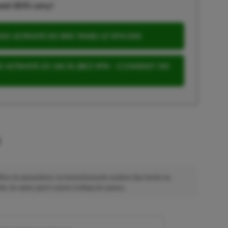
wet 80% ceny!
S ULTIMATE DO 80% TANIEJ (Z VPN-EM)
 ULTIMATE ZA 160 ZŁ (BEZ VPN – Z ZAMIAST 345
u
 Mimo że pozwalamy na komentowanie osobom bez konta na
ie, bo wpisy gości często trafiają do spamu.