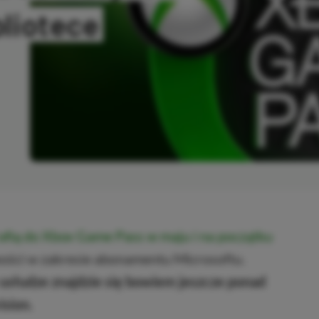
bliotece
OPIOWANO
 trafią do Xbox Game Pass w maju i na początku
owości w zakresie abonamentu Microsoftu.
 usłudze znajdzie się bowiem jeszcze ponad
ision.