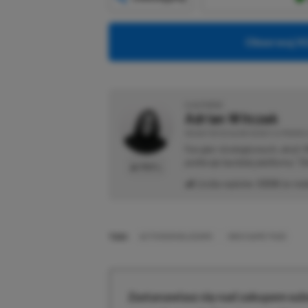
Obserwuj XG
O AUTORZE
Adrian Witczak
REDAKTOR DZIAŁÓW NEWSY & PROMOCJ
Fan gier strategicznych, akcji 
preferuje bardziej platformy "Zi
PROFIL
Liczba wpisów:
3358
(w red
TAGI:
ACTIVISION BLIZZARD
XBOX GAME PASS
Zastanawiasz się nad zakupem subs