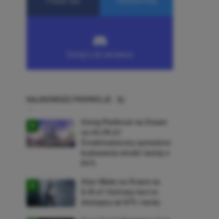
NAJNOWSZE PROMOCJE
Going Medieval na Steam
za 40,39 zł!
Średniowieczny symulator
budowania wioski taniej o
64%
Alan Wake na Steam za
9,16 zł! Kultowy horror
dostępny aż 87% taniej