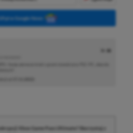
P.pl w Google News
E | RECENZENT
i RPG. Swoje pierwsze kroki z grami stawiał przy PS2 i PC, obecnie
elonych".
akcji od
17.11.2022
)
krypcji Xbox Game Pass Ultimate? Skorzystaj z