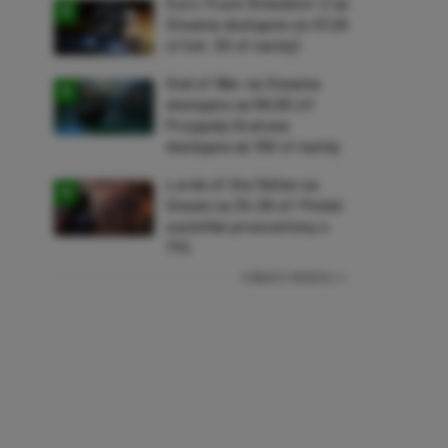
Euro Truck Simulator 2 na
Steama dostępne za 47,26
zł (ok. 30 zł taniej)
God of War na Steama
dostępne za 69,63 zł!
Przygody Kratosa
dostępne aż 150 zł taniej
Lords of the Fallen na
Steam za 34,36 zł! Polski
soulslike przeceniony o
71%
ZOBACZ WIĘCEJ