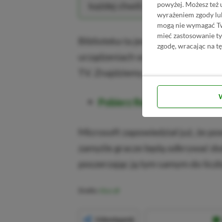
każdej chwili.
powyżej. Możesz też 
wyrażeniem zgody lu
mogą nie wymagać Two
mieć zastosowanie t
Biblioteka ta jest dostępna na ko
zgodę, wracając na tę
urządzeniach w stylu telewizoró
TV. Znajdziemy ją w Xbox Store lub
Pobierz Retro Classics z Xb
Microsoft zapowiedział już, że po
zamyśle gracze będą odkrywać doda
poszerzając ją tym samym do licz
Źródło:
Xbox
Udostępnij