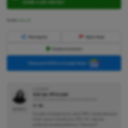
CENIE 4 (ZA 300 ZŁ)!
Źródło:
Xbox
Udostępnij
Zgłoś błąd
Dodaj komentarz
Obserwuj XGP.pl w Google News
O AUTORZE
Adrian Witczak
REDAKTOR DZIAŁÓW NEWSY & PROMOCJE | RECENZENT
PROFIL
Fan gier strategicznych, akcji i RPG. Swoje pierwsze
kroki z grami stawiał przy PS2 i PC, obecnie
preferuje bardziej platformy "Zielonych".