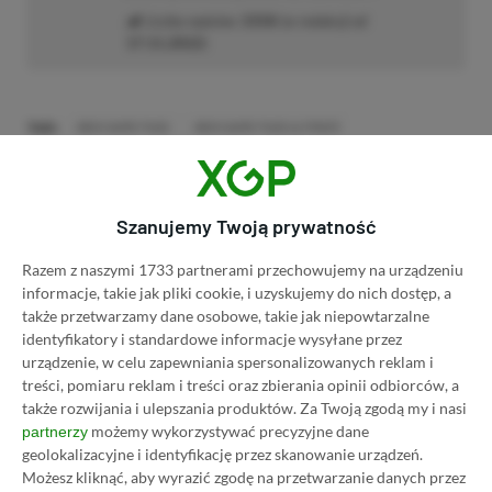
Liczba wpisów:
3358
(w redakcji od
17.11.2022
)
TAGI:
XBOX GAME PASS
XBOX GAME PASS ULTIMATE
Zastanawiasz się nad zakupem subskrypcji
Szanujemy Twoją prywatność
Xbox Game Pass Ultimate? Skorzystaj z
Razem z naszymi 1733 partnerami przechowujemy na urządzeniu
naszych poradników i oszczędź nawet 80%
informacje, takie jak pliki cookie, i uzyskujemy do nich dostęp, a
ceny!
także przetwarzamy dane osobowe, takie jak niepowtarzalne
identyfikatory i standardowe informacje wysyłane przez
urządzenie, w celu zapewniania spersonalizowanych reklam i
SPOSOBY NA XBOX GAME PASS ULTIMATE
treści, pomiaru reklam i treści oraz zbierania opinii odbiorców, a
DO 80% TANIEJ (Z VPN-EM)
także rozwijania i ulepszania produktów.
Za Twoją zgodą my i nasi
możemy wykorzystywać precyzyjne dane
partnerzy
3 MIESIĄCE XBOX GAME PASS ULTIMATE
geolokalizacyjne i identyfikację przez skanowanie urządzeń.
ZA 160 ZŁ (BEZ VPN – Z ZAMIAST 345 ZŁ)
Możesz kliknąć, aby wyrazić zgodę na przetwarzanie danych przez