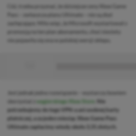
Cóż, trzeba przyznać, że dzisiejsze ceny Xbox Game
Pass – zwłaszcza planu Ultimate – nie są zbyt
zachęcające. Miło więc, że Microsoft wystartował z
promocją na ten plan abonamentu, choć niestety
nie pojawiła się ona w polskiej wersji sklepu.
■
■■■■■■■■■■■■■■■■■
Jest jednak jedno rozwiązanie – wystarczy bowiem
skorzystać z
węgierskiego Xbox Store
.
Nie
potrzebujemy do tego VPN-a ani osobnej karty
płatniczej, a za jeden miesiąc Xbox Game Pass
Ultimate zapłacimy wtedy około 3,31 złotych.