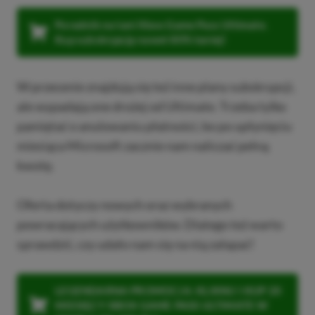
Poradnik na tani Xbox Game Pass Ultimate.
Kup subskrypcję nawet 80% taniej!
W przecenie znajdują się też inne plany subskrypcji,
ale wypadają one drożej od Ultimate. Trzeba tylko
pamiętać o anulowaniu płatności, bo po upłynięciu
miesiąca Microsoft zacznie nam naliczać pełną
kwotę.
Oferta dotyczy nowych oraz wybranych
powracających użytkowników. Dlatego też warto
sprawdzić, czy udało nam się na nią załapać!
LEGENDARNA PROMOCJA: KLIKNIJ I KUP 20
MIESIĘCY XBOX GAME PASS ULTIMATE W