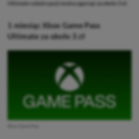
Ultimate subskrypcji można zgarnąć za około 3 zł.
1 miesiąc Xbox Game Pass
Ultimate za około 3 zł
Xbox Game Pass