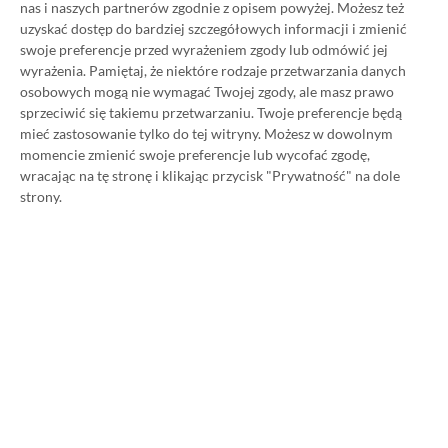
nas i naszych partnerów zgodnie z opisem powyżej. Możesz też
uzyskać dostęp do bardziej szczegółowych informacji i zmienić
swoje preferencje przed wyrażeniem zgody lub odmówić jej
wyrażenia.
Pamiętaj, że niektóre rodzaje przetwarzania danych
osobowych mogą nie wymagać Twojej zgody, ale masz prawo
NAJNOWSZE PROMOCJE
sprzeciwić się takiemu przetwarzaniu. Twoje preferencje będą
mieć zastosowanie tylko do tej witryny. Możesz w dowolnym
Resident Evil 2 na Steam za 23,91 zł!
momencie zmienić swoje preferencje lub wycofać zgodę,
Kapitalny remake świetnego survival
wracając na tę stronę i klikając przycisk "Prywatność" na dole
horroru taniej o 145,09 zł
strony.
Pacific Drive na Steam za 30,86 zł!
Mroczna przygoda za kierownicą
dostępna 72% taniej
Going Medieval na Steam za 40,39 zł!
Średniowieczny symulator budowania
wioski taniej o 64%
Alan Wake na Steam za 9,16 zł! Kultowy
horror dostępny aż 87% taniej