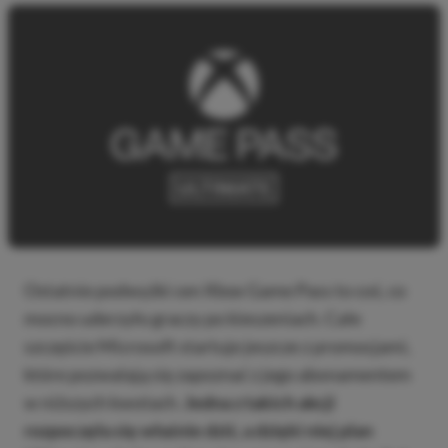
Ostatnie podwyżki cen Xbox Game Pass to coś, co
mocno uderzyło graczy po kieszeniach. Całe
szczęście Microsoft startuje jeszcze z promocjami,
które pozwalają się zapoznać z jego abonamentem
w niższych kwotach.
Jedna z takich akcji
rozpoczęła się właśnie dziś, a dzięki niej plan