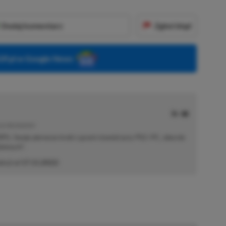
Dodaj komentarz
Zgłoś błąd
P.pl w Google News
E | RECENZENT
i RPG. Swoje pierwsze kroki z grami stawiał przy PS2 i PC, obecnie
elonych".
akcji od
17.11.2022
)