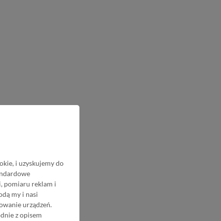
okie, i uzyskujemy do
tandardowe
, pomiaru reklam i
odą my i nasi
nowanie urządzeń.
odnie z opisem