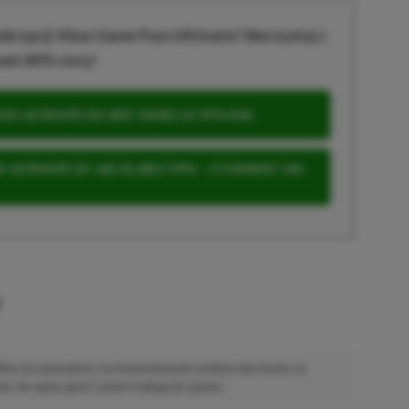
krypcji Xbox Game Pass Ultimate? Skorzystaj z
wet 80% ceny!
S ULTIMATE DO 80% TANIEJ (Z VPN-EM)
 ULTIMATE ZA 160 ZŁ (BEZ VPN – Z ZAMIAST 345
u
 Mimo że pozwalamy na komentowanie osobom bez konta na
ie, bo wpisy gości często trafiają do spamu.