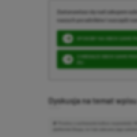
Zastanawiasz się nad zakupem subs
naszych poradników i oszczędź na
SPOSOBY NA XBOX GAME PAS
3 MIESIĄCE XBOX GAME PASS
ZŁ)
Dyskusja na temat wpis
Prosimy o zachowanie kultury wypowiedzi.
platformie Disqus, to i tak zalecamy jego założen