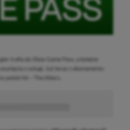
ier trafia do Xbox Game Pass, a kolejne
usunięcia z usługi. Już teraz z abonamentu
 polski hit – The Alters.
■■■■■■