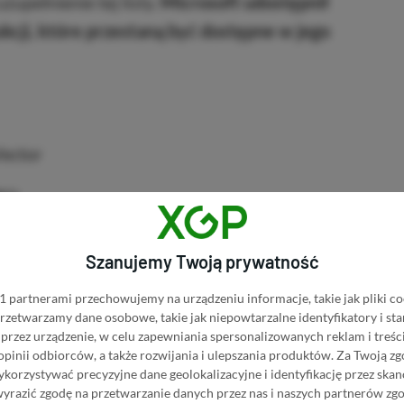
upełnienie tej listy.
Microsoft udostępnił
cji, które przestaną być dostępne w jego
Vector
ers
Szanujemy Twoją prywatność
 partnerami przechowujemy na urządzeniu informacje, takie jak pliki co
 przetwarzamy dane osobowe, takie jak niepowtarzalne identyfikatory i s
przez urządzenie, w celu zapewniania spersonalizowanych reklam i treści
 opinii odbiorców, a także rozwijania i ulepszania produktów.
Za Twoją zg
orzystywać precyzyjne dane geolokalizacyjne i identyfikację przez ska
wyrazić zgodę na przetwarzanie danych przez nas i naszych partnerów zg