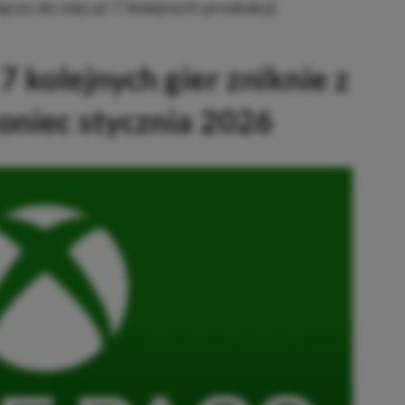
czy do niej aż 7 kolejnych produkcji.
 kolejnych gier zniknie z
niec stycznia 2026