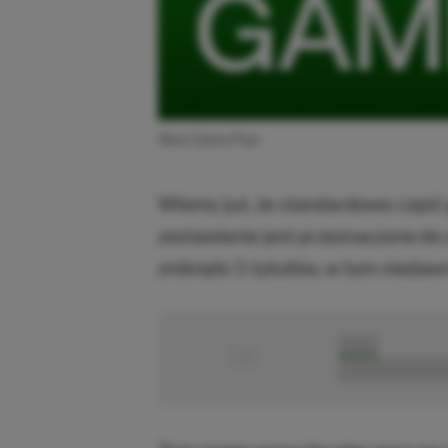
Xbox Game Pass
Wiemy już, że standardowo część g
zestawienie jest przeznaczone do 
zniknęło 5 tytułów, w tym niedawny
■
■■■■■
■■■■■■■■■■■