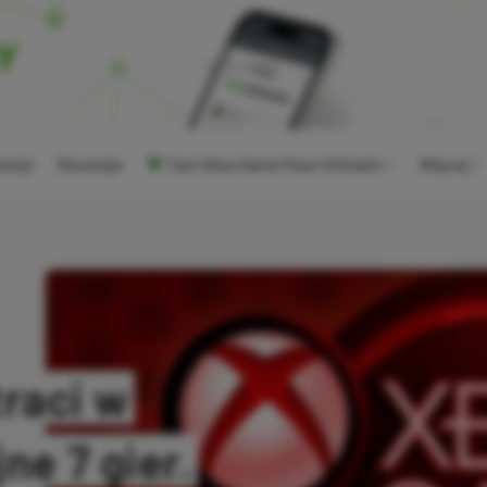
ocje
Recenzje
Tani Xbox Game Pass Ultimate
Więcej
raci w
ne 7 gier.