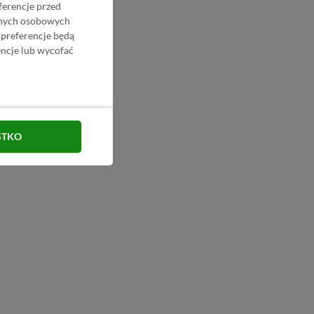
ferencje przed
danych osobowych
 preferencje będą
ncje lub wycofać
STKO