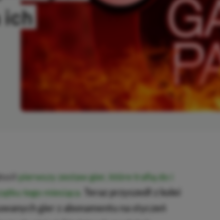
 ich
OWANO
łosił
pierwszy zestaw gier, które trafią do i
ątku tego miesiąca
.
Teraz przyszedł z kolei
suwanych gier z abonamentu na styczeń