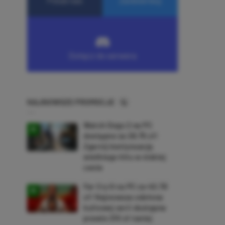
NAJNOWSZE PROMOCJE
Watch Dogs 2 na PC
dostępne za 28,75 zł!
Zgarnij kontynuację
wielkiego hitu w niskiej
cenie
Far Cry 6 na PC za 40,78
zł! Najnowsza odsłona
kultowej serii dostępna
prawie 210 zł taniej