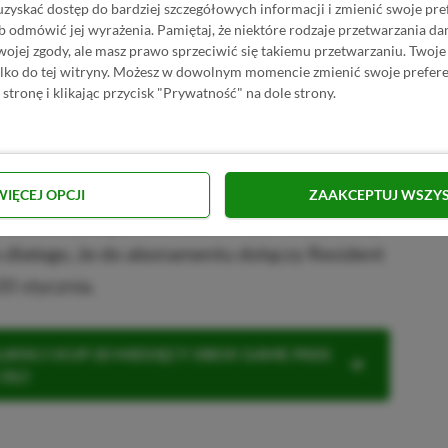
uzyskać dostęp do bardziej szczegółowych informacji i zmienić swoje pre
ss Ultimate nawet 80% taniej!
b odmówić jej wyrażenia.
Pamiętaj, że niektóre rodzaje przetwarzania 
jej zgody, ale masz prawo sprzeciwić się takiemu przetwarzaniu. Twoje
ylko do tej witryny. Możesz w dowolnym momencie zmienić swoje prefere
 stronę i klikając przycisk "Prywatność" na dole strony.
Xbox Game Pass już 31 stycznia 2026 roku.
 kupić je na własność ze zniżką wynoszącą
mi użytkownikami usługi.
WIĘCEJ OPCJI
ZAAKCEPTUJ WSZY
my, że niedługo Xbox Game Pass doczeka się
o dlatego, że do abonamentu dołączy Resident
20 stycznia.
KNIJ I KUP 20 MIESIĘCY XBOX GAME PASS
ZŁ)!