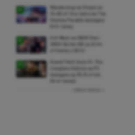
Wanderstop na Steam za
34,82 zł! Gra twórców The
Stanley Parable dostępna
54% taniej
Evil West na XBOX One i
XBOX Series X|S za 21,44
zł (taniej o 92%)
Grand Theft Auto IV: The
Complete Edition na PC
dostępne za 35,31 zł (ok.
50 zł taniej)
ZOBACZ WIĘCEJ