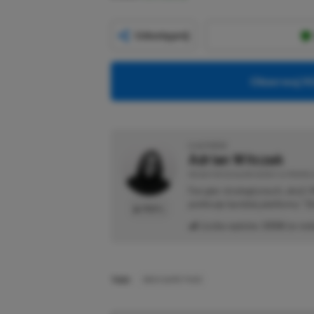
Udostępnij
Obserwuj XG
O AUTORZE
Adrian Witczak
REDAKTOR DZIAŁÓW NEWSY & PROMOCJ
Fan gier strategicznych, akcji 
preferuje bardziej platformy "Zi
PROFIL
Liczba wpisów:
3358
(w red
TAGI:
XBOX GAME PASS