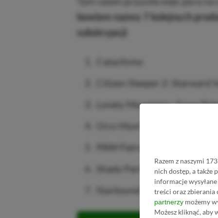
Tym razem przyszła więc pora na uz
bowiem nazwy 7 kolejnych produk
subskrypcji:
Cataclismo
Citizen Sleeper 2: Starward 
Lonely Mountains: Snow Rid
Orcs Must Die! Deathtrap
PAW Patrol World
Razem z naszymi 1731
Shady Part of Me
nich dostęp, a także
informacje wysyłane 
Starbound
treści oraz zbierania
możemy wyk
partnerzy
Możesz kliknąć, aby 