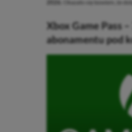
2026.
Okazało się bowiem, że dołą
Xbox Game Pass – 7
abonamentu pod ko