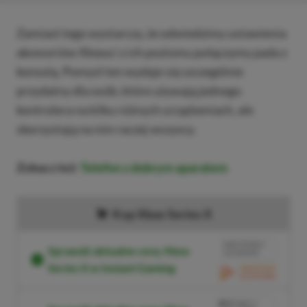
Zamiast tego wystarczy, że odwiedzimy ustawienia
akcesoriów Xboxa i z ich poziomu połączymy pada z
konsolą. Pomysł ten wydaje się szczególnie
przydatny dla osób, które używają jednego
kontrolera na kilku różnych urządzeniach, ale
skorzystają na nim raczej wszyscy.
Zobacz też:
Telefon z dobrym aparatem
Kup Xbox Series X
BRAK PROWIZJI
Sprawdź aktualne ceny Xbox
ZA PŁATNOŚĆ
Series X w Instant Gaming
PRZEJDŹ DO SKLEPU
3%
TANIEJ Z