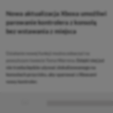
Nowa aktualizacja Xboxa umożliwi
parowanie kontrolera z konsolą
bez wstawania z miejsca
Działanie nowej funkcji można zobaczyć na
powyższym tweecie Toma Warrena.
Dzięki niej już
nie trzeba będzie używać zlokalizowanego na
konsolach przycisku, aby sparować z Xboxami
nowy kontroler.
■
■■■■■■■■■■■■■■■■■