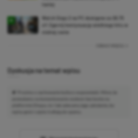
taniej
Watch Dogs 2 na PC dostępne za 28,75
zł! Zgarnij kontynuację wielkiego hitu w
niskiej cenie
ZOBACZ WIĘCEJ
Dyskusja na temat wpisu
Prosimy o zachowanie kultury wypowiedzi. Mimo że
pozwalamy na komentowanie osobom bez konta na
platformie Disqus, to i tak zalecamy jego założenie, bo
wpisy gości często trafiają do spamu.