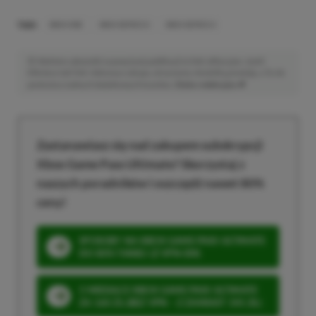
TAGI:
XBOX ONE
XBOX SERIES S
XBOX SERIES X
Niektóre odnośniki w powyższej publikacji to linki afiliacyjne. Jeżeli
klikniesz taki link i dokonasz zakupu, otrzymamy niewielką prowizję, a Ty nie
poniesiesz żadnych dodatkowych kosztów. |
Etyka redakcyjna
Zastanawiasz się nad zakupem subskrypcji
Xbox Game Pass Ultimate? Skorzystaj z
naszych poradników i oszczędź nawet 80%
ceny!
SPOSOBY NA XBOX GAME PASS ULTIMATE
DO 80% TANIEJ (Z VPN-EM)
3 MIESIĄCE XBOX GAME PASS ULTIMATE
ZA 160 ZŁ (BEZ VPN – Z ZAMIAST 345 ZŁ)