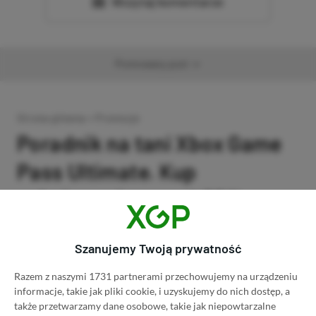
Wczytaj komentarze
Promowany post
Strona główna
»
Promocje
Poradnik na tani Xbox Game
Pass Ultimate. Kup
subskrypcję nawet 80%
taniej!
Szanujemy Twoją prywatność
Author
Kacper Kościański
SKOPIUJ LINK
SKOPIOWANO
Ost. aktualizacja:
26.06, 11:03
Razem z naszymi 1731 partnerami przechowujemy na urządzeniu
informacje, takie jak pliki cookie, i uzyskujemy do nich dostęp, a
także przetwarzamy dane osobowe, takie jak niepowtarzalne