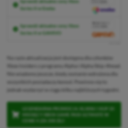
Sprawdź aktualne ceny Xbox
KODEM
XGPPL
Series X w Eneba
SKOPIUJ
PRZEJDŹ DO SKLEPU
10%
TANIEJ Z
Sprawdź aktualne ceny Xbox
KODEM
XGP6
Series X w GAMIVO
SKOPIUJ
R
E
K
L
A
M
A
Na razie aktualizacja jest dostępna dla członków
Xbox Insiders z programu Alpha i Alpha Skip-Ahead.
Nie wiadomo jeszcze, kiedy zostanie wdrożona dla
wszystkich posiadaczy konsol. Powinno się to
jednak wydarzyć w ciągu kilku najbliższych tygodni.
LEGENDARNA PROMOCJA: KLIKNIJ I KUP 20
MIESIĘCY XBOX GAME PASS ULTIMATE W
CENIE 4 (ZA 300 ZŁ)!