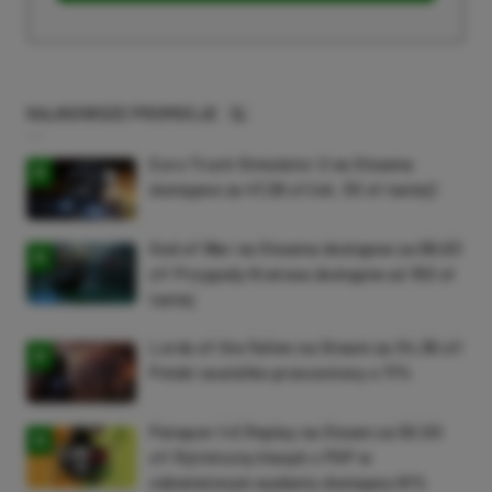
NAJNOWSZE PROMOCJE
Euro Truck Simulator 2 na Steama
dostępne za 47,26 zł (ok. 30 zł taniej)
God of War na Steama dostępne za 69,63
zł! Przygody Kratosa dostępne aż 150 zł
taniej
Lords of the Fallen na Steam za 34,36 zł!
Polski soulslike przeceniony o 71%
Patapon 1+2 Replay na Steam za 50,50
zł! Rytmiczny klasyk z PSP w
odświeżonym wydaniu dostępny 61%