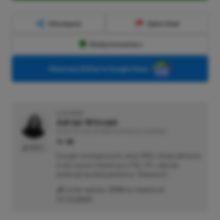
Udostępnij
Zgłoś błąd
Dodaj komentarz
Obserwuj XGP.pl w Google News
O AUTORZE
Adrian Witczak
REDAKTOR DZIAŁÓW NEWSY & PROMOCJE | RECENZENT
PROFIL
Fan gier strategicznych, akcji i RPG. Swoje pierwsze
kroki z grami stawiał przy PS2 i PC, obecnie
preferuje bardziej platformy "Zielonych".
Liczba wpisów:
3358
(w redakcji od
17.11.2022
)