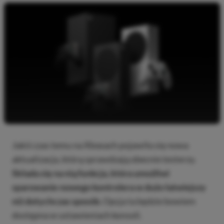
Jakiś czas temu na Xboxach pojawiła się nowa
aktualizacja, którą sprawdzają obecnie testerzy.
Składa się na nią funkcja, która umożliwi
sparowanie nowego kontrolera w dużo łatwiejszy
niż dotychczas
sposób.
Opcja ta będzie bowiem
dostępna w ustawieniach konsoli.