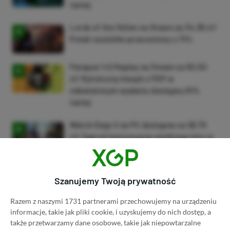
taniej
Lords of the Fallen na Steam za 34,36 zł!
Polski soulslike przeceniony o 71%
Patapon 1+2 Replay na Steam za 50,50
zł! Rytmiczny klasyk z PSP w
odświeżonym wydaniu dostępny 61%
taniej
Watch Dogs 2 na PC dostępne za 28,75
zł! Zgarnij kontynuację wielkiego hitu w
niskiej cenie
ZOBACZ WIĘCEJ
Szanujemy Twoją prywatność
Razem z naszymi 1731 partnerami przechowujemy na urządzeniu
Dyskusja na temat wpisu
informacje, takie jak pliki cookie, i uzyskujemy do nich dostęp, a
także przetwarzamy dane osobowe, takie jak niepowtarzalne