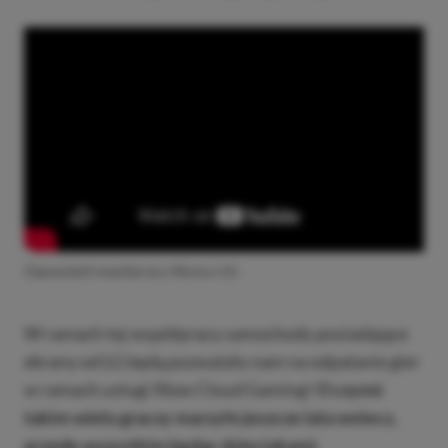
Zapowiedź współpracy Xboxa z LG
W ramach tej współpracy samochody posiadające
ekrany od LG będą pozwalały nam na odpalanie gier
w ramach usługi Xbox Cloud Gaming!
O czymś
takim wielu graczy marzyło jeszcze lata wstecz,
przede wszystkim będąc dzieciakami.