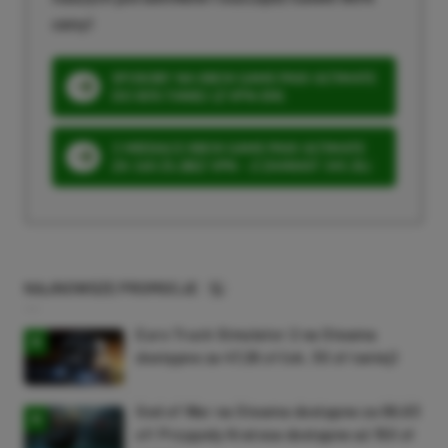
ceny!
SPOSOBY NA XBOX GAME PASS ULTIMATE
DO 80% TANIEJ (Z VPN-EM)
3 MIESIĄCE XBOX GAME PASS ULTIMATE
ZA 160 ZŁ (BEZ VPN – Z ZAMIAST 345 ZŁ)
NAJNOWSZE PROMOCJE
Euro Truck Simulator 2 na Steama
dostępne za 47,26 zł (ok. 30 zł taniej)
God of War na Steama dostępne za 69,63
zł! Przygody Kratosa dostępne aż 150 zł