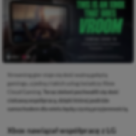
Streaming gier staje się dość ważną gałęzią
gamingu, a jedną z takich usług świadczy Xbox
Cloud Gaming.
Teraz zieloni pochwalili się dość
ciekawą współpracą, dzięki której podróże
samochodem dla wielu będą czystą przyjemnością.
Xbox nawiązał współpracę z LG