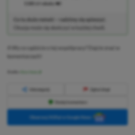
1180 zł rabatu
❤️)
Co tu dużo mówić – radzimy się spieszyć.
Okazja może się skończyć w każdej chwili.
A Wy co sądzicie o tej współpracy? Dajcie znać w
komentarzach!
Źródło:
Xbox News
Udostępnij
Zgłoś błąd
Dodaj komentarz
Obserwuj XGP.pl w Google News