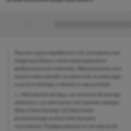
■
■■■■■■■■■■■■■■■■■
Poprzez naszą współpracę z LG, pracujemy nad
integracją Xboxa z wybranymi pojazdami
podłączonymi do Internetu. Wprowadzamy tym
samym nowy sposób na zabieranie ze sobą tego,
co gracze kochają w Xboxie w więcej miejsc.
[…] Niezależnie od tego, czy wracasz do starego
ulubieńca, czy odkrywasz coś zupełnie nowego,
Xbox Cloud Gaming i LG Electronics
przekształcają system informacyjno-
rozrywkowy Twojego pojazdu w coś więcej niż