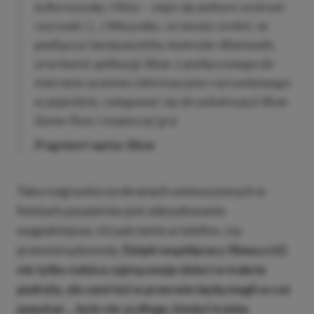
tylko muzykę i filmy – staje się pełnym centrum
rozrywki. […] Wszystko, co musisz zrobić, to
podłączyć kompatybilny kontroler Bluetooth,
uruchomić aplikację Xbox z podłączonego do
internetu systemu informacyjno-rozrywkowego
w pojeździe, zalogować się do subskrypcji Xbox
Game Pass i rozpocząć grę.
Fragment wpisu Xbox
Taka rozgrywka na ekranach umieszczonych w
fotelach pasażerów jest zdecydowanie
wygodniejsza, niż patrzenie w telefon, czy
przenośną konsolę.
Dzięki współpracy Xboxa z LG
nie tylko rodzice zajmą swoje dzieci w trakcie
podróży, ale sami też w przerwie będą mogli w coś
popykać… byle nie za długo, kiedyś trzeba