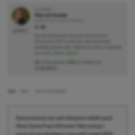
O AUTORZE
Marcel Goska
REDAKTOR DZIAŁU NEWSY & PROMOCJE
PROFIL
Zaczął interesować się grami od momentu
otrzymania PSP na komunię. Nie faworyzuje
żadnego gatunku gier, odpali wszystko, co wpadnie
mu w oko.
Zobacz więcej...
Liczba wpisów:
1902
(w redakcji od
14.08.2023
)
TAGI:
XBOX
XBOX CLOUD GAMING
Zastanawiasz się nad zakupem subskrypcji
Xbox Game Pass Ultimate? Skorzystaj z
naszych poradników i oszczędź nawet 80%