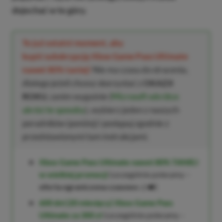
dojechać w te góry.
To już ostatni moment, aby
kupić subskrypcję Xbox Game Pass Ultimate
nawet 80% taniej!
Nie ma czasu do stracenia,
dlatego jeżeli chcesz skorzystać z
OKAZJI
ROKU
, zanim wygaśnie (
Microsoft wkrótce
ukróci te sposoby
), wybierz jeden z naszych
poradników (poniżej) i postępuj zgodnie z
przedstawionymi tam instrukcjami.
Xbox Game Pass Ultimate nawet 80% TANIEJ
w wielkiej promocji
(szczególnie polecamy –
oferta ograniczona czasowo
⚠️❤️)
600 dni (20 miesięcy) Xbox Game Pass
Ultimate za 300 zł
(szczególnie polecamy –