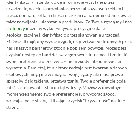
identyfikatory i standardowe informacje wysyłane przez
urządzenie, w celu zapewniania spersonalizowanych reklam i
Prosimy o zachowanie kultury wypowiedzi. Mimo że
treści, pomiaru reklam i treści oraz zbierania opinii odbiorców, a
pozwalamy na komentowanie osobom bez konta na
także rozwijania i ulepszania produktów.
Za Twoją zgodą my i nasi
platformie Disqus, to i tak zalecamy jego założenie, bo
możemy wykorzystywać precyzyjne dane
partnerzy
wpisy gości często trafiają do spamu.
geolokalizacyjne i identyfikację przez skanowanie urządzeń.
Możesz kliknąć, aby wyrazić zgodę na przetwarzanie danych przez
nas i naszych partnerów zgodnie z opisem powyżej. Możesz też
uzyskać dostęp do bardziej szczegółowych informacji i zmienić
Wczytaj komentarze
swoje preferencje przed wyrażeniem zgody lub odmówić jej
wyrażenia.
Pamiętaj, że niektóre rodzaje przetwarzania danych
osobowych mogą nie wymagać Twojej zgody, ale masz prawo
sprzeciwić się takiemu przetwarzaniu. Twoje preferencje będą
Promowany post
mieć zastosowanie tylko do tej witryny. Możesz w dowolnym
momencie zmienić swoje preferencje lub wycofać zgodę,
wracając na tę stronę i klikając przycisk "Prywatność" na dole
strony.
Strona główna
»
Promocje
Poradnik na tani Xbox Game
Pass Ultimate. Kup