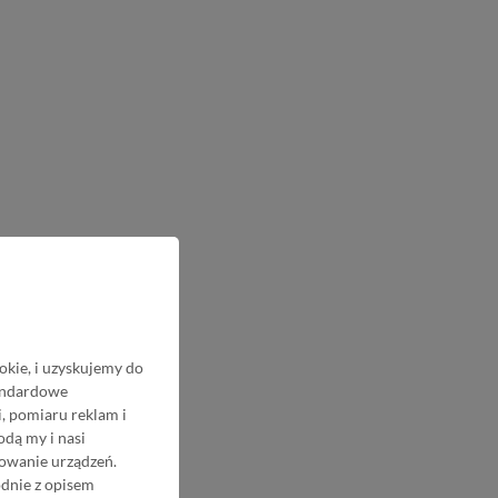
okie, i uzyskujemy do
tandardowe
, pomiaru reklam i
odą my i nasi
nowanie urządzeń.
odnie z opisem