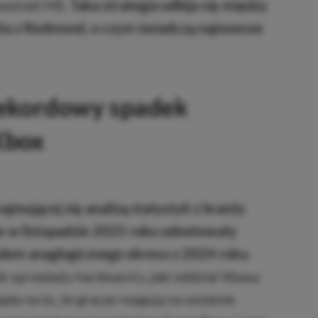
wicieli MS.
Taka strategia odbija się między
nta z Redmond, o czym świadczą najnowsze
rekordowy spadek
Xbox
ajmującej się analizą statystyk z branży
 w listopadzie 2025 roku odnotowały
dem anaglogicznego okresu z 2024 roku.
k sprzedaży hardware’u, jaki oddział Xboxa
da na to, że gracze reagują na ostatnie