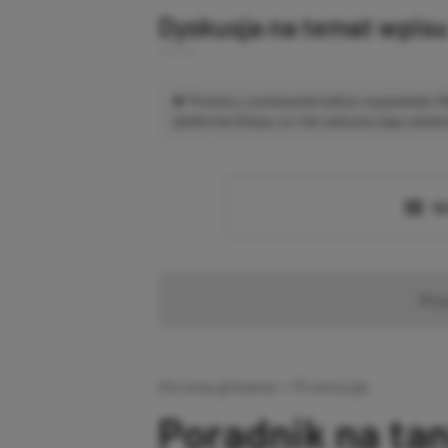
Dyskusja na temat wpis
Prosimy o zachowanie kultury wypowiedzi.
platformie Disqus, to i tak zalecamy jego założen
Wc
Pr
Strona główna
»
Promocje
Poradnik na ta