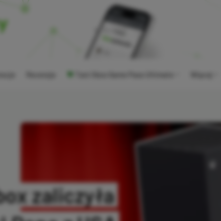
ocje
Recenzje
Tani Xbox Game Pass Ultimate
Więcej
ox zaliczyła