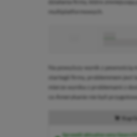
działania firmy, które zmniejszaj
multiplatformowych.
■
■■■■■
■■■■■■■■■■■
Na powyższy wynik z pewnością m
startegii firmy, problemmem jest 
mierze wynika z problemami z dos
co Amerykanie nie byli przygotow
Kup G
Sprawdź aktualne ceny Gears O