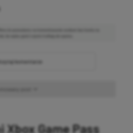
u
 Mimo że pozwalamy na komentowanie osobom bez konta na
ie, bo wpisy gości często trafiają do spamu.
zytaj komentarze
omowany post
ni Xbox Game Pass