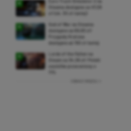
Euro Truck Simulator 2 na
Steama dostępne za 47,26
zł (ok. 30 zł taniej)
God of War na Steama
dostępne za 69,63 zł!
Przygody Kratosa
dostępne aż 150 zł taniej
Lords of the Fallen na
Steam za 34,36 zł! Polski
soulslike przeceniony o
71%
ZOBACZ WIĘCEJ