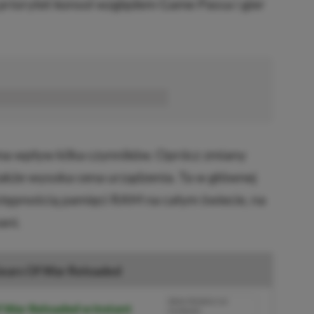
ą priorytet konsol względem Game Passa i gier
■■■■■■
a wpływ kilka czynników. Oprócz zmiany
także wysoka cena urządzenia. Ta w głównej
tępnością pamięci RAM na całym świecie, na
ani.
ears Of War Reloaded
BRAK PROWIZJI ZA
f War Reloaded w Instant
PŁATNOŚĆ