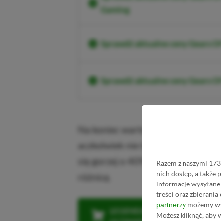
Gaming
Sprawdź aktualne ceny Gears O
Sprawdź aktualne ceny Gears 
Na koniec warto wspomnieć, że PS
aczkolwiek nie tak duży jak kons
się gorzej o 40% względem listop
Razem z naszymi 1733
nich dostęp, a także
różnicę.
informacje wysyłane 
treści oraz zbierania
możemy wyk
partnerzy
LEGENDARNA PROMOCJA: KLI
Możesz kliknąć, aby 