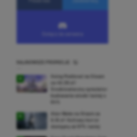
NAJNOWSZE PROMOCJE
Going Medieval na Steam
za 40,39 zł!
Średniowieczny symulator
budowania wioski taniej o
64%
Alan Wake na Steam za
9,16 zł! Kultowy horror
dostępny aż 87% taniej