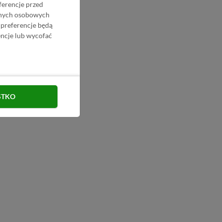
ferencje przed
danych osobowych
 preferencje będą
ncje lub wycofać
STKO