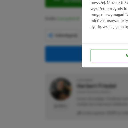
ULTIMATE W CENIE 4 (ZA 300 
powyżej. Możesz też 
wyrażeniem zgody lu
mogą nie wymagać Two
Źródło:
Gaming Bolt
mieć zastosowanie t
zgodę, wracając na tę
Udostępnij
Obserwuj XG
O AUTORZE
Herbert Friedel
REDAKTOR DZIAŁU NEWSY
Gracz od małego. Urodzony kon
maluje się w barwach niebiesk
PROFIL
Liczba wpisów:
2129
(w red