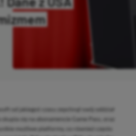
! Dane z USA
ymizmem
OPIOWANO
osoft od jakiegoś czasu zepchnął swój oddział
a skupia się na abonamencie Game Pass, oraz
stkie możliwe platformy, co również często