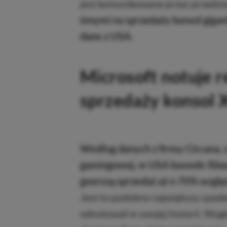
jest komunikowane przez przedsta
innymi na sprzedaży konsol giga
dane z USA.
Microsoft notuje 
sprzedaży konsol 
Według danych z firmy Circana, z
gamingowej, w USA kosnole Xbox
goorszą sprzedaż aż o 70% wzglę
Jest to podobno największy spade
odnotował w swojej historii. Wyglą