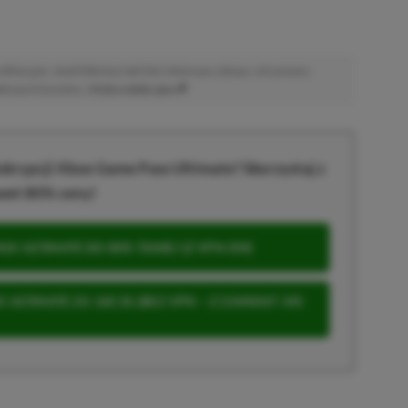
afiliacyjne. Jeżeli klikniesz taki link i dokonasz zakupu, otrzymamy
atkowych kosztów. |
Etyka redakcyjna
krypcji Xbox Game Pass Ultimate? Skorzystaj z
wet 80% ceny!
S ULTIMATE DO 80% TANIEJ (Z VPN-EM)
 ULTIMATE ZA 160 ZŁ (BEZ VPN – Z ZAMIAST 345