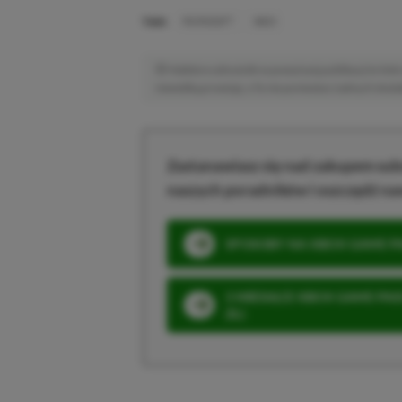
TAGI:
MICROSOFT
XBOX
Niektóre odnośniki w powyższej publikacji to linki 
niewielką prowizję, a Ty nie poniesiesz żadnych dod
Zastanawiasz się nad zakupem subs
naszych poradników i oszczędź na
SPOSOBY NA XBOX GAME PAS
3 MIESIĄCE XBOX GAME PASS
ZŁ)