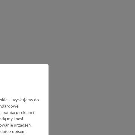
okie, i uzyskujemy do
tandardowe
, pomiaru reklam i
odą my i nasi
nowanie urządzeń.
odnie z opisem