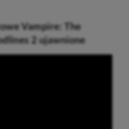
owe Vampire: The
dlines 2 ujawnione