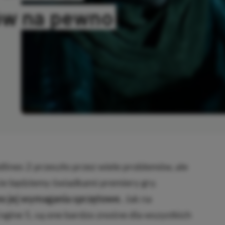
ów na pewno
OPIOWANO
ines 2 przeszło przez wiele problemów, ale
cie będziemy świadkami premiery gry.
o jej wymagania sprzętowe.
Jak na
ngine 5, są one bardzo znośne dla wszystkich