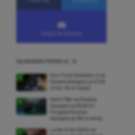
NAJNOWSZE PROMOCJE
Euro Truck Simulator 2 na
Steama dostępne za 47,26
zł (ok. 30 zł taniej)
God of War na Steama
dostępne za 69,63 zł!
Przygody Kratosa
dostępne aż 150 zł taniej
Lords of the Fallen na