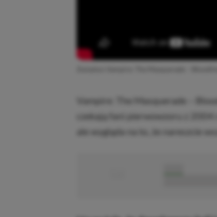
Zwiastun Vampire: The Masquerade – Bloodlin
Vampire: The Masquerade – Bloodl
czekają fani pierwowzoru z 2004 r
ale wygląda na to, że nareszcie ws
■
■■■■■
■■■■■■■■■■■