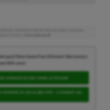
afiliacyjne. Jeżeli klikniesz taki link i dokonasz zakupu, otrzymamy
atkowych kosztów. |
Etyka redakcyjna
krypcji Xbox Game Pass Ultimate? Skorzystaj z
wet 80% ceny!
S ULTIMATE DO 80% TANIEJ (Z VPN-EM)
 ULTIMATE ZA 160 ZŁ (BEZ VPN – Z ZAMIAST 345