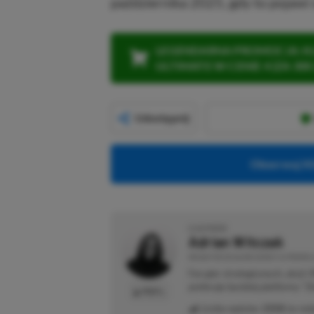
października 2025, gdy to pojawi 
LEGENDARNA PROMOCJA: KLI
ULTIMATE W CENIE 4 (ZA 300 
Udostępnij
Obserwuj XG
O AUTORZE
Adrian Witczak
REDAKTOR DZIAŁÓW NEWSY & PROMOCJ
Fan gier strategicznych, akcji 
preferuje bardziej platformy "Zi
PROFIL
Liczba wpisów:
3358
(w red