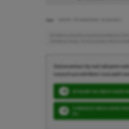
TAGI:
VAMPIRE: THE MASQUERADE - BLOODLINES 2
Niektóre odnośniki w powyższej publikacji to linki 
niewielką prowizję, a Ty nie poniesiesz żadnych dod
Zastanawiasz się nad zakupem subs
naszych poradników i oszczędź na
SPOSOBY NA XBOX GAME PAS
3 MIESIĄCE XBOX GAME PASS
ZŁ)