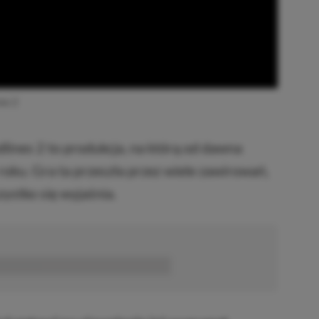
es 2
ines 2 to produkcja, na którą od dawna
oku. Gra ta przeszła przez wiele zawirowań,
zystko się wyjaśnia.
■■■■■■