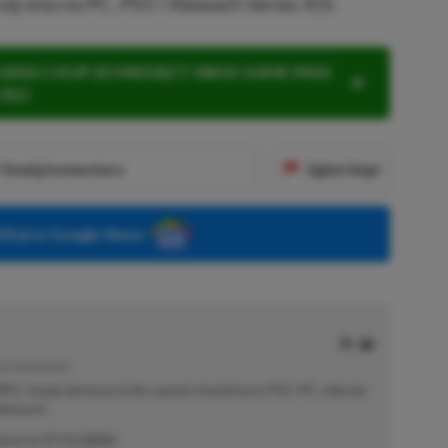
się ona na PC, PS5 i Xboxach Series X|S.
KNIJ I KUP 20 MIESIĘCY XBOX GAME PASS
ZŁ)!
Dodaj komentarz
Zgłoś błąd
P.pl w Google News
E | RECENZENT
i RPG. Swoje pierwsze kroki z grami stawiał przy PS2 i PC, obecnie
elonych".
akcji od
17.11.2022
)