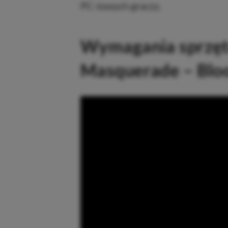
PC-towych graczy.
Wymagania sprzęt
Masquerade – Bloo