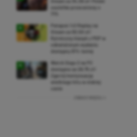
Steam za 34,36 zł! Polski
soulslike przeceniony o
71%
Patapon 1+2 Replay na
Steam za 50,50 zł!
Rytmiczny klasyk z PSP w
odświeżonym wydaniu
dostępny 61% taniej
Watch Dogs 2 na PC
dostępne za 28,75 zł!
Zgarnij kontynuację
wielkiego hitu w niskiej
cenie
ZOBACZ WIĘCEJ