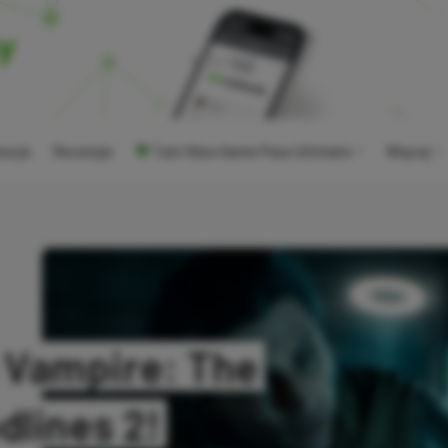
ocje
Recenzje
Tani Xbox Game Pass Ultimate
Więcej
Vampire: The
dlines 2!