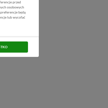
ferencje przed
danych osobowych
 preferencje będą
ncje lub wycofać
STKO