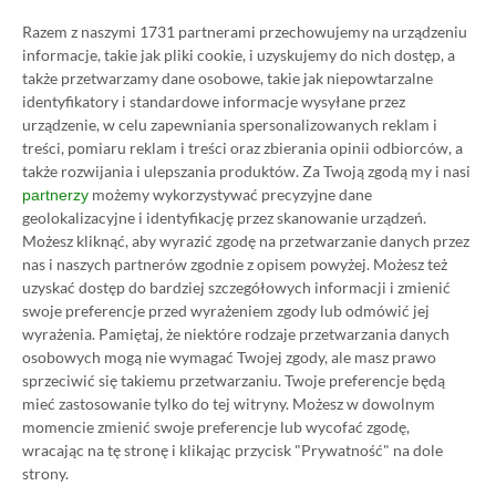
Razem z naszymi 1731 partnerami przechowujemy na urządzeniu
informacje, takie jak pliki cookie, i uzyskujemy do nich dostęp, a
O AUTORZE
także przetwarzamy dane osobowe, takie jak niepowtarzalne
Oskar Wojewódka
identyfikatory i standardowe informacje wysyłane przez
REDAKTOR DZIAŁU NEWSY
urządzenie, w celu zapewniania spersonalizowanych reklam i
treści, pomiaru reklam i treści oraz zbierania opinii odbiorców, a
PROFIL
Gra praktycznie od urodzenia. Przygodę z
także rozwijania i ulepszania produktów.
Za Twoją zgodą my i nasi
wirtualnym światem rozpoczynał od lądowania w
możemy wykorzystywać precyzyjne dane
partnerzy
Normandii w Brothers in Arms: Road to Hill 30. Po
geolokalizacyjne i identyfikację przez skanowanie urządzeń.
dziś dzień pamięta ten moment.
Zobacz więcej...
Możesz kliknąć, aby wyrazić zgodę na przetwarzanie danych przez
nas i naszych partnerów zgodnie z opisem powyżej. Możesz też
Liczba wpisów:
793
(w redakcji od
02.07.2024
)
uzyskać dostęp do bardziej szczegółowych informacji i zmienić
swoje preferencje przed wyrażeniem zgody lub odmówić jej
wyrażenia.
Pamiętaj, że niektóre rodzaje przetwarzania danych
TAGI:
BUNGIE
DESTINY 2
osobowych mogą nie wymagać Twojej zgody, ale masz prawo
sprzeciwić się takiemu przetwarzaniu. Twoje preferencje będą
mieć zastosowanie tylko do tej witryny. Możesz w dowolnym
Niektóre odnośniki w powyższej publikacji to linki afiliacyjne. Jeżeli
momencie zmienić swoje preferencje lub wycofać zgodę,
klikniesz taki link i dokonasz zakupu, otrzymamy niewielką prowizję, a Ty nie
poniesiesz żadnych dodatkowych kosztów. |
Etyka redakcyjna
wracając na tę stronę i klikając przycisk "Prywatność" na dole
strony.