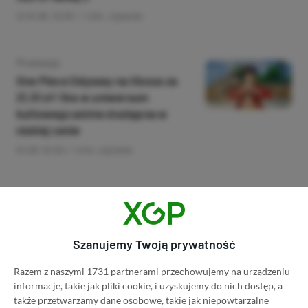
01.08, 10:55
1 min. czytania
Category
Promocje
One Piece Odyssey na Xboxa za
21,51 zł! Gra w uniwersum
kultowego anime dostępna w
niskiej cenie
01.08, 10:53
1 min. czytania
Category
Newsy
Rozpoczęła się otwarta beta
Mortal Shell II. Grę można
Szanujemy Twoją prywatność
sprawdzić za darmo
31.07, 22:12
1 min. czytania
Razem z naszymi 1731 partnerami przechowujemy na urządzeniu
informacje, takie jak pliki cookie, i uzyskujemy do nich dostęp, a
także przetwarzamy dane osobowe, takie jak niepowtarzalne