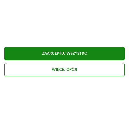
ZAAKCEPTUJ WSZYSTKO
WIĘCEJ OPCJI
Kontakt
O nas
Redakcja
Reklama
Praca
Etyka redakcyjna
Polityka recenzji gier
Polityka prywatności
© 2026 XGP.pl. Motywem przewodnim witryny są gry i konsole. Publikujemy m.in.
newsy, artykuły, poradniki, recenzje i najlepsze promocje. Wszelkie znaki
towarowe zamieszczone na stronie należą do ich prawowitych właścicieli.