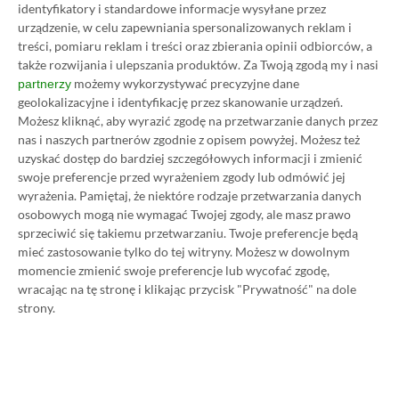
Category
Newsy
identyfikatory i standardowe informacje wysyłane przez
urządzenie, w celu zapewniania spersonalizowanych reklam i
Gears of War: E-Day na 3 nowych
treści, pomiaru reklam i treści oraz zbierania opinii odbiorców, a
zwiastunach. Twórcy
także rozwijania i ulepszania produktów.
Za Twoją zgodą my i nasi
wprowadzają graczy do trybu
możemy wykorzystywać precyzyjne dane
partnerzy
multiplayer
geolokalizacyjne i identyfikację przez skanowanie urządzeń.
Możesz kliknąć, aby wyrazić zgodę na przetwarzanie danych przez
31.07, 19:44
1 min. czytania
nas i naszych partnerów zgodnie z opisem powyżej. Możesz też
uzyskać dostęp do bardziej szczegółowych informacji i zmienić
swoje preferencje przed wyrażeniem zgody lub odmówić jej
Category
Newsy
wyrażenia.
Pamiętaj, że niektóre rodzaje przetwarzania danych
PlayStation 5 zbliża się do
osobowych mogą nie wymagać Twojej zgody, ale masz prawo
potężnego kamienia milowego.
sprzeciwić się takiemu przetwarzaniu. Twoje preferencje będą
Sony ujawniło nowe dane
mieć zastosowanie tylko do tej witryny. Możesz w dowolnym
sprzedażowe
momencie zmienić swoje preferencje lub wycofać zgodę,
wracając na tę stronę i klikając przycisk "Prywatność" na dole
31.07, 17:27
1 min. czytania
strony.
Category
Newsy
Sony nie zmienia planów