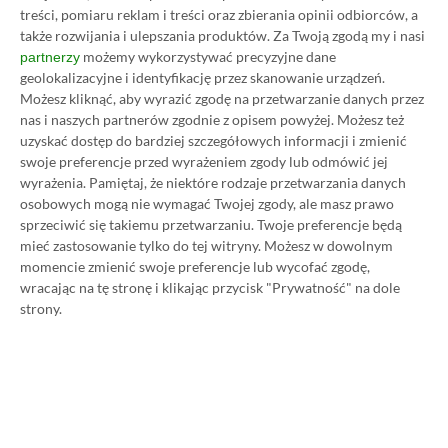
treści, pomiaru reklam i treści oraz zbierania opinii odbiorców, a
także rozwijania i ulepszania produktów.
Za Twoją zgodą my i nasi
możemy wykorzystywać precyzyjne dane
partnerzy
geolokalizacyjne i identyfikację przez skanowanie urządzeń.
Możesz kliknąć, aby wyrazić zgodę na przetwarzanie danych przez
nas i naszych partnerów zgodnie z opisem powyżej. Możesz też
uzyskać dostęp do bardziej szczegółowych informacji i zmienić
swoje preferencje przed wyrażeniem zgody lub odmówić jej
Koszt 1 miesiąca subskrypcji Xbox Game Pass
wyrażenia.
Pamiętaj, że niektóre rodzaje przetwarzania danych
osobowych mogą nie wymagać Twojej zgody, ale masz prawo
Ultimate w oficjalnym sklepie Microsoftu to
sprzeciwić się takiemu przetwarzaniu. Twoje preferencje będą
obecnie aż 115 zł – nie ma co ukrywać, że to bardzo
mieć zastosowanie tylko do tej witryny. Możesz w dowolnym
dużo. Jednak wcale nie musisz tyle płacić!
momencie zmienić swoje preferencje lub wycofać zgodę,
wracając na tę stronę i klikając przycisk "Prywatność" na dole
strony.
W tym poradniku, który właśnie czytasz,
pokażemy Ci, jak kupować ten abonament nawet
80% taniej
– za ok. 24-25 zł / msc zamiast 115 zł /
msc. Przedstawione w nim sposoby są w 100%
legalne i bezpieczne – pierwszą wersję tego