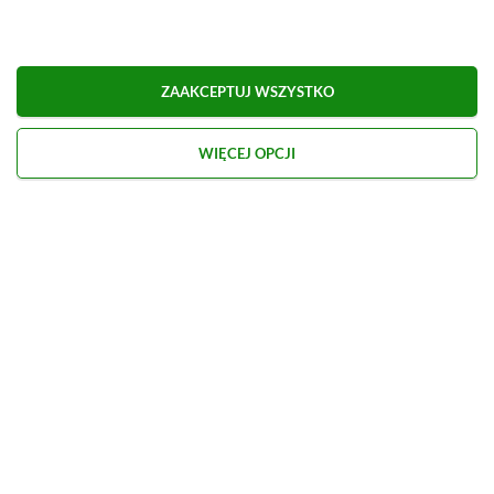
Obserwuj XGP.pl w Google News
ZAAKCEPTUJ WSZYSTKO
O AUTORZE
Marcel Goska
WIĘCEJ OPCJI
REDAKTOR DZIAŁU NEWSY & PROMOCJE
PROFIL
Zaczął interesować się grami od momentu
otrzymania PSP na komunię. Nie faworyzuje
żadnego gatunku gier, odpali wszystko, co wpadnie
mu w oko.
Zobacz więcej...
Liczba wpisów:
1906
(w redakcji od
14.08.2023
)
TAGI:
GOING MEDIEVAL
Niektóre odnośniki w powyższej publikacji to linki afiliacyjne. Jeżeli