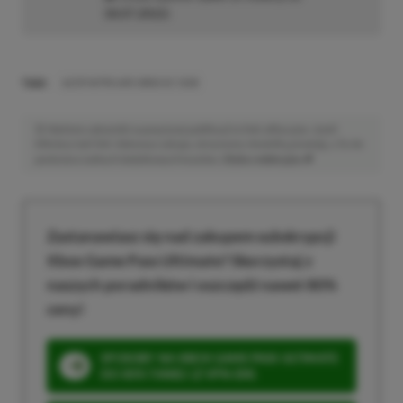
18.07.2022
)
TAGI:
ACER NITRO ARC B850 OC 12GB
Niektóre odnośniki w powyższej publikacji to linki afiliacyjne. Jeżeli
klikniesz taki link i dokonasz zakupu, otrzymamy niewielką prowizję, a Ty nie
poniesiesz żadnych dodatkowych kosztów. |
Etyka redakcyjna
Zastanawiasz się nad zakupem subskrypcji
Xbox Game Pass Ultimate? Skorzystaj z
naszych poradników i oszczędź nawet 80%
ceny!
SPOSOBY NA XBOX GAME PASS ULTIMATE
DO 80% TANIEJ (Z VPN-EM)