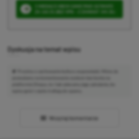
3 MIESIĄCE XBOX GAME PASS ULTIMATE
ZA 160 ZŁ (BEZ VPN – Z ZAMIAST 345 ZŁ)
Dyskusja na temat wpisu
Prosimy o zachowanie kultury wypowiedzi. Mimo że
pozwalamy na komentowanie osobom bez konta na
platformie Disqus, to i tak zalecamy jego założenie, bo
wpisy gości często trafiają do spamu.
Wczytaj komentarze