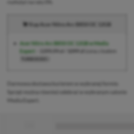
rozłożyć na raty 0%.
Kup Acer Nitro Arc B850 OC 12GB
Acer Nitro Arc B850 OC 12GB
w Media
Expert
–
1399,99 zł
/
1099 zł
(cena z kodem
)
TURBO0305
Darmowa dostawa kurierem w wybranej formie.
Sprzęt można również odebrać w wybranym salonie
Media Expert.
■
■■■■■■■■■■■■■■■■■