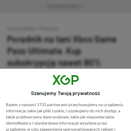
Promowany post
Strona główna
»
Promocje
Poradnik na tani Xbox Game
Pass Ultimate. Kup
subskrypcję nawet 80%
taniej!
Author
Kacper Kościański
SKOPIUJ LINK
SKOPIOWANO
Ost. aktualizacja:
26.06, 11:03
Szanujemy Twoją prywatność
Razem z naszymi 1733 partnerami przechowujemy na urządzeniu
informacje, takie jak pliki cookie, i uzyskujemy do nich dostęp, a
także przetwarzamy dane osobowe, takie jak niepowtarzalne
identyfikatory i standardowe informacje wysyłane przez
urządzenie, w celu zapewniania spersonalizowanych reklam i