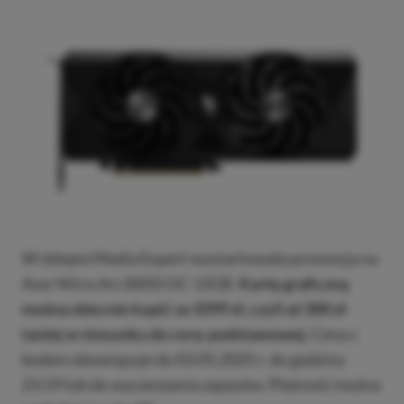
W sklepie Media Expert wystartowała promocja na
Acer Nitro Arc B850 OC 12GB.
Kartę graficzną
można obecnie kupić za 1099 zł, czyli aż 300 zł
taniej w stosunku do ceny podstawowej.
Cena z
kodem obowiązuje do 03.05.2025 r. do godziny
23:59 lub do wyczerpania zapasów. Płatność można