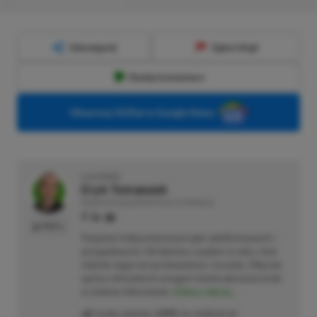
Udostępnij
Zgłoś błąd
Dodaj komentarz
Obserwuj XGP.pl w Google News
O AUTORZE
Eryk Tomaszek
REDAKTOR DZIAŁÓW ARTYKUŁY & PROMOCJE
PROFIL
Pasjonat trójwymiarowych gier platformowych i
przygodowych. Od dziecka z padem w ręku, choć
chętnie sięga też po klawiaturę i myszkę. Obecnie
oprócz wirtualnych zmagań stawia pierwsze kroki
w świecie informatyki.
Zobacz więcej...
Liczba wpisów:
2205
(w redakcji od