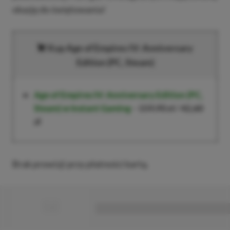
okazję do świętowania!
Kup Age of Empires IV: Anniversary
Edition (PC, Steam)
Age of Empires IV: Anniversary Edition
(PC,
Steam) w Instant Gaming
–
159,90 zł
/
42,60
zł
Brak prowizji przy płatności kartą.
■
■■■■■■■■■■■■■■■■■