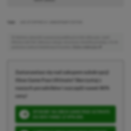
TAGI:
AGE OF EMPIRES IV: ANNIVERSARY EDITION
Niektóre odnośniki w powyższej publikacji to linki afiliacyjne. Jeżeli
klikniesz taki link i dokonasz zakupu, otrzymamy niewielką prowizję, a Ty nie
poniesiesz żadnych dodatkowych kosztów. |
Etyka redakcyjna
Zastanawiasz się nad zakupem subskrypcji
Xbox Game Pass Ultimate? Skorzystaj z
naszych poradników i oszczędź nawet 80%
ceny!
SPOSOBY NA XBOX GAME PASS ULTIMATE
DO 80% TANIEJ (Z VPN-EM)