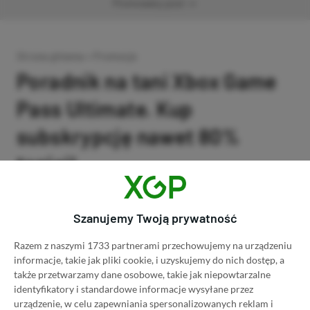
Promowany post
Strona główna
»
Promocje
Poradnik na tani Xbox Game
Pass Ultimate. Kup
subskrypcję nawet 80%
taniej!
Author
Kacper Kościański
SKOPIUJ LINK
SKOPIOWANO
Ost. aktualizacja:
26.06, 11:03
Szanujemy Twoją prywatność
Razem z naszymi 1733 partnerami przechowujemy na urządzeniu
informacje, takie jak pliki cookie, i uzyskujemy do nich dostęp, a
także przetwarzamy dane osobowe, takie jak niepowtarzalne
identyfikatory i standardowe informacje wysyłane przez
urządzenie, w celu zapewniania spersonalizowanych reklam i