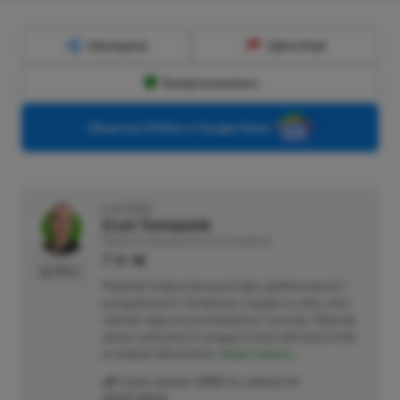
Udostępnij
Zgłoś błąd
Dodaj komentarz
Obserwuj XGP.pl w Google News
O AUTORZE
Eryk Tomaszek
REDAKTOR DZIAŁÓW ARTYKUŁY & PROMOCJE
PROFIL
Pasjonat trójwymiarowych gier platformowych i
przygodowych. Od dziecka z padem w ręku, choć
chętnie sięga też po klawiaturę i myszkę. Obecnie
oprócz wirtualnych zmagań stawia pierwsze kroki
w świecie informatyki.
Zobacz więcej...
Liczba wpisów:
2205
(w redakcji od
18.07.2022
)