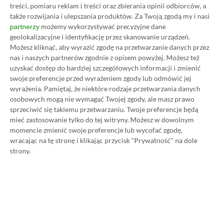
treści, pomiaru reklam i treści oraz zbierania opinii odbiorców, a
także rozwijania i ulepszania produktów.
Za Twoją zgodą my i nasi
możemy wykorzystywać precyzyjne dane
partnerzy
geolokalizacyjne i identyfikację przez skanowanie urządzeń.
Możesz kliknąć, aby wyrazić zgodę na przetwarzanie danych przez
nas i naszych partnerów zgodnie z opisem powyżej. Możesz też
uzyskać dostęp do bardziej szczegółowych informacji i zmienić
swoje preferencje przed wyrażeniem zgody lub odmówić jej
Koszt 1 miesiąca subskrypcji Xbox Game Pass
wyrażenia.
Pamiętaj, że niektóre rodzaje przetwarzania danych
Ultimate w oficjalnym sklepie Microsoftu to
osobowych mogą nie wymagać Twojej zgody, ale masz prawo
obecnie aż 115 zł – nie ma co ukrywać, że to bardzo
sprzeciwić się takiemu przetwarzaniu. Twoje preferencje będą
mieć zastosowanie tylko do tej witryny. Możesz w dowolnym
dużo. Jednak wcale nie musisz tyle płacić!
momencie zmienić swoje preferencje lub wycofać zgodę,
wracając na tę stronę i klikając przycisk "Prywatność" na dole
W tym poradniku, który właśnie czytasz,
strony.
pokażemy Ci, jak kupować ten abonament nawet
80% taniej
– za ok. 24-25 zł / msc zamiast 115 zł /
msc. Przedstawione w nim sposoby są w 100%
legalne i bezpieczne – pierwszą wersję tego
poradnika opublikowaliśmy w 2021 roku i od tego