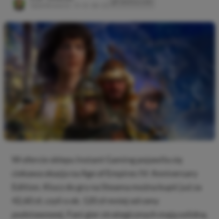
SKOPIUJ LINK
SKOPIOWANO
Opublikowano:
31.01, 08:22
W ofercie sklepu Instant Gaming pojawiła się
ciekawa okazja na Age of Empires IV: Anniversary
Edition. Klucz do gry na Steama można kupić już za
42,60 zł, czyli o ok. 120 zł mniej od ceny
podstawowej. Fani gier strategicznych mają solidną