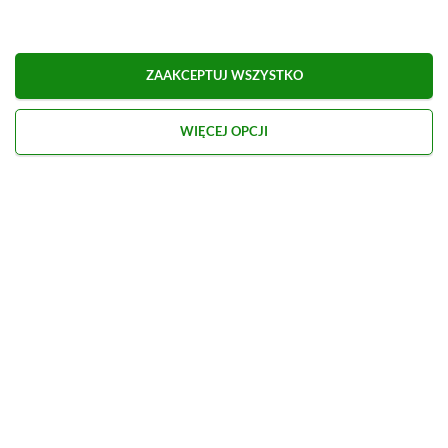
Obserwuj XGP.pl w Google News
ZAAKCEPTUJ WSZYSTKO
O AUTORZE
Marcel Goska
WIĘCEJ OPCJI
REDAKTOR DZIAŁU NEWSY & PROMOCJE
PROFIL
Zaczął interesować się grami od momentu
otrzymania PSP na komunię. Nie faworyzuje
żadnego gatunku gier, odpali wszystko, co wpadnie
mu w oko.
Zobacz więcej...
Liczba wpisów:
1906
(w redakcji od
14.08.2023
)
TAGI:
GOING MEDIEVAL
Niektóre odnośniki w powyższej publikacji to linki afiliacyjne. Jeżeli
klikniesz taki link i dokonasz zakupu, otrzymamy niewielką prowizję, a Ty nie