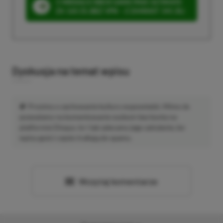
3 MIESIĄCE XBOX GAME PASS ULTIMATE
ZA 160 ZŁ (BEZ VPN – Z ZAMIAST 345 ZŁ)
Dyskusja na temat wpisu
Prosimy o zachowanie kultury wypowiedzi. Mimo że
pozwalamy na komentowanie osobom bez konta na
platformie Disqus, to i tak zalecamy jego założenie, bo
wpisy gości często trafiają do spamu.
Wczytaj komentarze