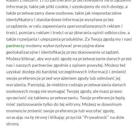
Oczywiście nasz poradnik na tani Xbox Game Pass
informacje, takie jak pliki cookie, i uzyskujemy do nich dostęp, a
Ultimate jest regularnie aktualizowany, dzięki
także przetwarzamy dane osobowe, takie jak niepowtarzalne
identyfikatory i standardowe informacje wysyłane przez
czemu możesz mieć pewność, że masz do czynienia z
urządzenie, w celu zapewniania spersonalizowanych reklam i
jego najnowszą i w pełni aktualną wersję.
treści, pomiaru reklam i treści oraz zbierania opinii odbiorców, a
także rozwijania i ulepszania produktów.
Za Twoją zgodą my i nasi
możemy wykorzystywać precyzyjne dane
partnerzy
Zaprzyjaźnione sklepy przygotowały dla naszych
geolokalizacyjne i identyfikację przez skanowanie urządzeń.
czytelników solidne rabaty, które w połączeniu
Możesz kliknąć, aby wyrazić zgodę na przetwarzanie danych przez
opisanymi w tym poradniku sposobami pozwalają
nas i naszych partnerów zgodnie z opisem powyżej. Możesz też
uzyskać dostęp do bardziej szczegółowych informacji i zmienić
oszczędzić na abonamencie Xbox Game Pass
swoje preferencje przed wyrażeniem zgody lub odmówić jej
Ultimate tak ogromną kwotę (nawet 80% względem
wyrażenia.
Pamiętaj, że niektóre rodzaje przetwarzania danych
ceny regularnej). Promocja może dobiec końca w
osobowych mogą nie wymagać Twojej zgody, ale masz prawo
sprzeciwić się takiemu przetwarzaniu. Twoje preferencje będą
każdej chwili, bo liczba kodów u sprzedawców jest
mieć zastosowanie tylko do tej witryny. Możesz w dowolnym
ograniczona, dlatego zainteresowanym osobom
momencie zmienić swoje preferencje lub wycofać zgodę,
radzimy się spieszyć i nie odkładać zakupów na
wracając na tę stronę i klikając przycisk "Prywatność" na dole
strony.
później.