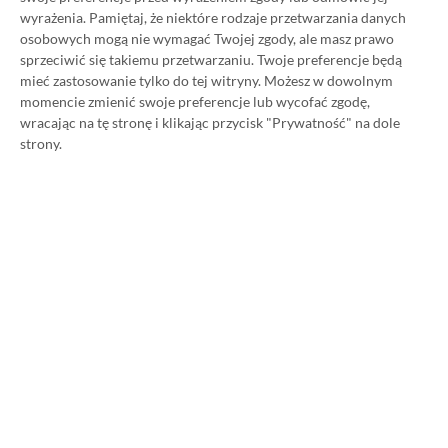
wyrażenia.
Pamiętaj, że niektóre rodzaje przetwarzania danych
osobowych mogą nie wymagać Twojej zgody, ale masz prawo
sprzeciwić się takiemu przetwarzaniu. Twoje preferencje będą
Promowany post
mieć zastosowanie tylko do tej witryny. Możesz w dowolnym
momencie zmienić swoje preferencje lub wycofać zgodę,
wracając na tę stronę i klikając przycisk "Prywatność" na dole
Strona główna
»
Promocje
strony.
Poradnik na tani Xbox Game
Pass Ultimate. Kup
subskrypcję nawet 80%
taniej!
Author
Kacper Kościański
SKOPIUJ LINK
SKOPIOWANO
Ost. aktualizacja:
26.06, 11:03