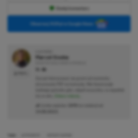
Dodaj komentarz
Obserwuj XGP.pl w Google News
O AUTORZE
Marcel Goska
REDAKTOR DZIAŁU NEWSY & PROMOCJE
PROFIL
Zaczął interesować się grami od momentu
otrzymania PSP na komunię. Nie faworyzuje
żadnego gatunku gier, odpali wszystko, co wpadnie
mu w oko.
Zobacz więcej...
Liczba wpisów:
1898
(w redakcji od
14.08.2023
)
TAGI:
ASTRONEER
INSTANT GAMING