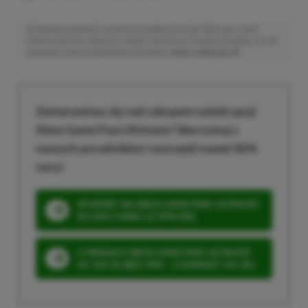
Niektóre odnośniki w powyższej publikacji to linki afiliacyjne. Jeżeli
klikniesz taki link i dokonasz zakupu, otrzymamy niewielką prowizję, a Ty nie
poniesiesz żadnych dodatkowych kosztów. |
Etyka redakcyjna
Zastanawiasz się nad zakupem subskrypcji
Xbox Game Pass Ultimate? Skorzystaj z
naszych poradników i oszczędź nawet 80%
ceny!
SPOSOBY NA XBOX GAME PASS ULTIMATE
DO 80% TANIEJ (Z VPN-EM)
3 MIESIĄCE XBOX GAME PASS ULTIMATE
ZA 160 ZŁ (BEZ VPN – Z ZAMIAST 345 ZŁ)