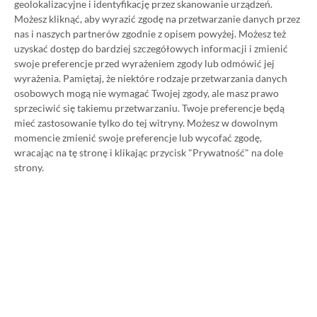
geolokalizacyjne i identyfikację przez skanowanie urządzeń.
Możesz kliknąć, aby wyrazić zgodę na przetwarzanie danych przez
nas i naszych partnerów zgodnie z opisem powyżej. Możesz też
uzyskać dostęp do bardziej szczegółowych informacji i zmienić
Koszt 1 miesiąca subskrypcji Xbox Game Pass
swoje preferencje przed wyrażeniem zgody lub odmówić jej
Ultimate w oficjalnym sklepie Microsoftu to
wyrażenia.
Pamiętaj, że niektóre rodzaje przetwarzania danych
obecnie aż 115 zł – nie ma co ukrywać, że to bardzo
osobowych mogą nie wymagać Twojej zgody, ale masz prawo
sprzeciwić się takiemu przetwarzaniu. Twoje preferencje będą
dużo. Jednak wcale nie musisz tyle płacić!
mieć zastosowanie tylko do tej witryny. Możesz w dowolnym
momencie zmienić swoje preferencje lub wycofać zgodę,
W tym poradniku, który właśnie czytasz,
wracając na tę stronę i klikając przycisk "Prywatność" na dole
strony.
pokażemy Ci, jak kupować ten abonament nawet
80% taniej
– za ok. 24-25 zł / msc zamiast 115 zł /
msc. Przedstawione w nim sposoby są w 100%
legalne i bezpieczne – pierwszą wersję tego
poradnika opublikowaliśmy w 2021 roku i od tego
czasu skorzystały z niego już dziesiątki tysięcy osób.
Oczywiście nasz poradnik na tani Xbox Game Pass
Ultimate jest regularnie aktualizowany, dzięki