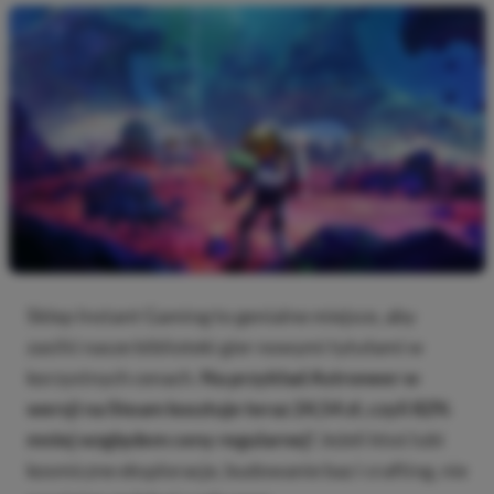
Sklep Instant Gaming to genialne miejsce, aby
zasilić nasze biblioteki gier nowymi tytułami w
korzystnych cenach.
Na przykład Astroneer w
wersji na Steam kosztuje teraz 24,54 zł, czyli 82%
mniej względem ceny regularnej!
Jeżeli ktoś lubi
kosmiczne eksploracje, budowanie baz i crafting, nie