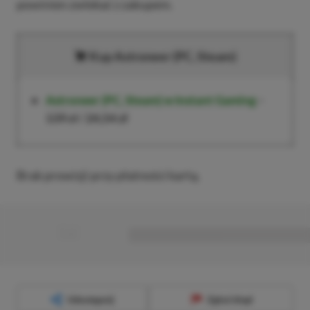
powinien zwlekać z zakupem.
Kup Astroneer (PC, Steam)
Astroneer (PC, Steam)
w Instant Gaming
–
139 zł
/
24,54 zł
Brak prowizji przy płatności kartą.
■
■■■■■■■■■■■■■■■■■
Udostępnij
Zgłoś błąd