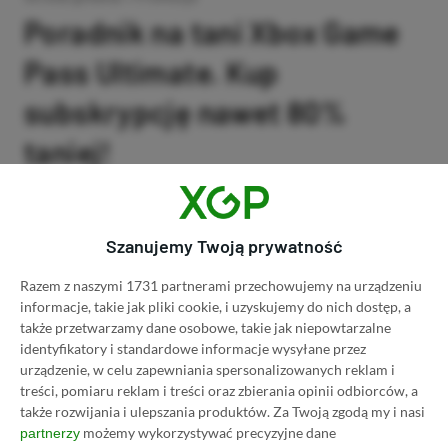
Poradnik na tani Xbox Game
Pass Ultimate. Kup
subskrypcję nawet 80%
taniej!
Author
Kacper Kościański
SKOPIUJ LINK
SKOPIOWANO
Ost. aktualizacja:
26.06, 11:03
Szanujemy Twoją prywatność
Razem z naszymi 1731 partnerami przechowujemy na urządzeniu
informacje, takie jak pliki cookie, i uzyskujemy do nich dostęp, a
także przetwarzamy dane osobowe, takie jak niepowtarzalne
identyfikatory i standardowe informacje wysyłane przez
urządzenie, w celu zapewniania spersonalizowanych reklam i
treści, pomiaru reklam i treści oraz zbierania opinii odbiorców, a
także rozwijania i ulepszania produktów.
Za Twoją zgodą my i nasi
możemy wykorzystywać precyzyjne dane
partnerzy