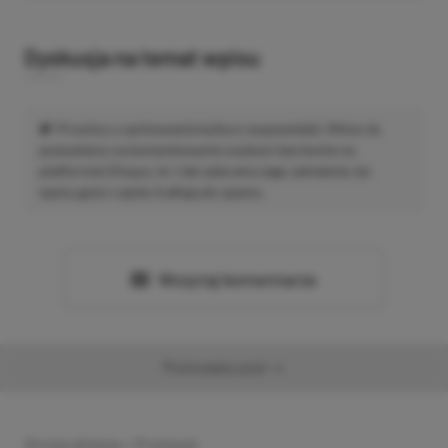
Dyskusja na temat wpisu
Prosimy o zachowanie kultury wypowiedzi. Mimo że
pozwalamy na komentowanie osobom bez konta na
platformie Disqus, to i tak zalecamy jego założenie, bo
wpisy gości często trafiają do spamu.
Wczytaj komentarze
Promowany post
Strona główna
»
Promocje