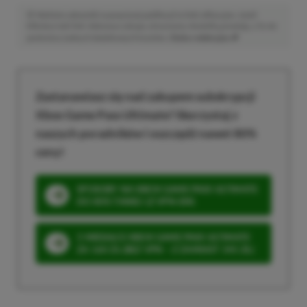
Niektóre odnośniki w powyższej publikacji to linki afiliacyjne. Jeżeli
klikniesz taki link i dokonasz zakupu, otrzymamy niewielką prowizję, a Ty nie
poniesiesz żadnych dodatkowych kosztów. |
Etyka redakcyjna
Zastanawiasz się nad zakupem subskrypcji
Xbox Game Pass Ultimate? Skorzystaj z
naszych poradników i oszczędź nawet 80%
ceny!
SPOSOBY NA XBOX GAME PASS ULTIMATE
DO 80% TANIEJ (Z VPN-EM)
3 MIESIĄCE XBOX GAME PASS ULTIMATE
ZA 160 ZŁ (BEZ VPN – Z ZAMIAST 345 ZŁ)