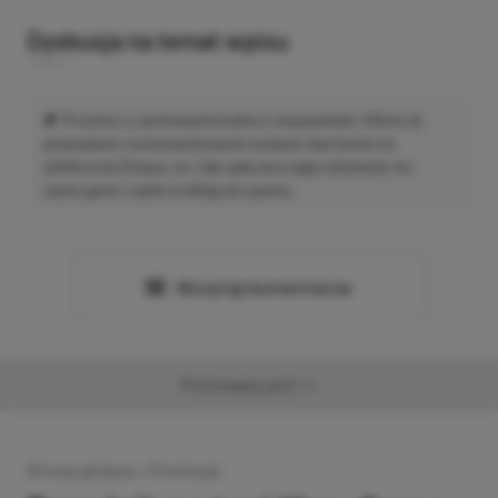
Dyskusja na temat wpisu
Prosimy o zachowanie kultury wypowiedzi. Mimo że
pozwalamy na komentowanie osobom bez konta na
platformie Disqus, to i tak zalecamy jego założenie, bo
wpisy gości często trafiają do spamu.
Wczytaj komentarze
Promowany post
Strona główna
»
Promocje