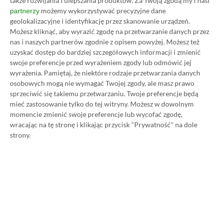
także rozwijania i ulepszania produktów.
Za Twoją zgodą my i nasi
możemy wykorzystywać precyzyjne dane
partnerzy
geolokalizacyjne i identyfikację przez skanowanie urządzeń.
Koszt 1 miesiąca subskrypcji Xbox Game Pass
Możesz kliknąć, aby wyrazić zgodę na przetwarzanie danych przez
Ultimate w oficjalnym sklepie Microsoftu to
nas i naszych partnerów zgodnie z opisem powyżej. Możesz też
uzyskać dostęp do bardziej szczegółowych informacji i zmienić
obecnie aż 115 zł – nie ma co ukrywać, że to bardzo
swoje preferencje przed wyrażeniem zgody lub odmówić jej
dużo. Jednak wcale nie musisz tyle płacić!
wyrażenia.
Pamiętaj, że niektóre rodzaje przetwarzania danych
osobowych mogą nie wymagać Twojej zgody, ale masz prawo
sprzeciwić się takiemu przetwarzaniu. Twoje preferencje będą
W tym poradniku, który właśnie czytasz,
mieć zastosowanie tylko do tej witryny. Możesz w dowolnym
pokażemy Ci, jak kupować ten abonament nawet
momencie zmienić swoje preferencje lub wycofać zgodę,
80% taniej
– za ok. 24-25 zł / msc zamiast 115 zł /
wracając na tę stronę i klikając przycisk "Prywatność" na dole
strony.
msc. Przedstawione w nim sposoby są w 100%
legalne i bezpieczne – pierwszą wersję tego
poradnika opublikowaliśmy w 2021 roku i od tego
czasu skorzystały z niego już dziesiątki tysięcy osób.
Oczywiście nasz poradnik na tani Xbox Game Pass
Ultimate jest regularnie aktualizowany, dzięki