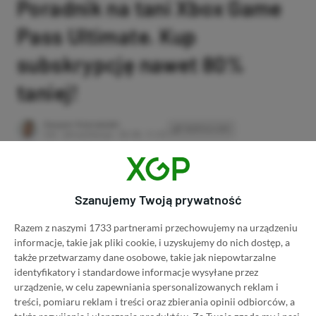
Poradnik na tani Xbox Game
Pass Ultimate. Kup
subskrypcję nawet 80%
taniej!
Author
Kacper Kościański
SKOPIUJ LINK
SKOPIOWANO
Ost. aktualizacja:
26.06, 11:03
Szanujemy Twoją prywatność
Razem z naszymi 1733 partnerami przechowujemy na urządzeniu
informacje, takie jak pliki cookie, i uzyskujemy do nich dostęp, a
także przetwarzamy dane osobowe, takie jak niepowtarzalne
identyfikatory i standardowe informacje wysyłane przez
urządzenie, w celu zapewniania spersonalizowanych reklam i
treści, pomiaru reklam i treści oraz zbierania opinii odbiorców, a