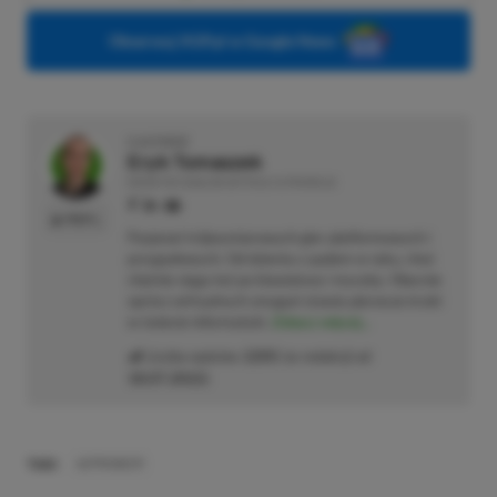
Obserwuj XGP.pl w Google News
O AUTORZE
Eryk Tomaszek
REDAKTOR DZIAŁÓW ARTYKUŁY & PROMOCJE
PROFIL
Pasjonat trójwymiarowych gier platformowych i
przygodowych. Od dziecka z padem w ręku, choć
chętnie sięga też po klawiaturę i myszkę. Obecnie
oprócz wirtualnych zmagań stawia pierwsze kroki
w świecie informatyki.
Zobacz więcej...
Liczba wpisów:
2205
(w redakcji od
18.07.2022
)
TAGI:
ASTRONEER