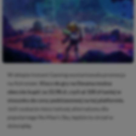
W sklepie Instant Gaming wystartowała promocja
na Astroneer.
Klucz do gry na Steama można
obecnie kupić za 33,98 zł, czyli aż 100 zł taniej w
stosunku do ceny podstawowej na tej platformie.
Jeśli szukacie nieco tańszej alternatywy dla
popularnego No Man’s Sky, będzie to strzał w
dziesiątkę.