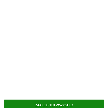
najtańszego sprzedawcę)
Możliwa płatność BLIK.
■
■■■■■■■■■■■■■■■■■
Udostępnij
Zgłoś błąd
Dodaj komentarz
Obserwuj XGP.pl w Google News
ZAAKCEPTUJ WSZYSTKO