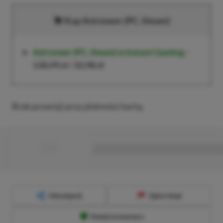
Kup Astroneer (PC, Steam)
Astroneer (PC, Steam)
w Instant Gaming
–
138,99 zł
/
33,98 zł
Brak prowizji przy płatności kartą.
■
■■■■■■■■■■■■■■■■■
Udostępnij
Zgłoś błąd
Dodaj komentarz