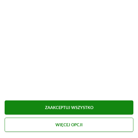
■
■■■■■■■■■■■■■■■■■
Udostępnij
Zgłoś błąd
Dodaj komentarz
Obserwuj XGP.pl w Google News
O AUTORZE
Eryk Tomaszek
ZAAKCEPTUJ WSZYSTKO
REDAKTOR DZIAŁÓW ARTYKUŁY & PROMOCJE
PROFIL
WIĘCEJ OPCJI
Pasjonat trójwymiarowych gier platformowych i
przygodowych. Od dziecka z padem w ręku, choć