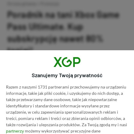
Strona główna
»
Promocje
Poradnik na tani Xbox Game
Pass Ultimate. Kup
subskrypcję nawet 80%
taniej!
Author
Kacper Kościański
SKOPIUJ LINK
SKOPIOWANO
Ost. aktualizacja:
26.06, 11:03
Szanujemy Twoją prywatność
Razem z naszymi 1731 partnerami przechowujemy na urządzeniu
informacje, takie jak pliki cookie, i uzyskujemy do nich dostęp, a
także przetwarzamy dane osobowe, takie jak niepowtarzalne
identyfikatory i standardowe informacje wysyłane przez
urządzenie, w celu zapewniania spersonalizowanych reklam i
treści, pomiaru reklam i treści oraz zbierania opinii odbiorców, a
także rozwijania i ulepszania produktów.
Za Twoją zgodą my i nasi
możemy wykorzystywać precyzyjne dane
partnerzy