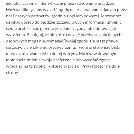
geolokalizacyjne i identyfikację przez skanowanie urządzeń.
Możesz kliknąć, aby wyrazić zgodę na przetwarzanie danych przez
nas i naszych partnerów zgodnie z opisem powyżej. Możesz też
uzyskać dostęp do bardziej szczegółowych informacji i zmienić
Koszt 1 miesiąca subskrypcji Xbox Game Pass
swoje preferencje przed wyrażeniem zgody lub odmówić jej
wyrażenia.
Pamiętaj, że niektóre rodzaje przetwarzania danych
Ultimate w oficjalnym sklepie Microsoftu to
osobowych mogą nie wymagać Twojej zgody, ale masz prawo
obecnie aż 115 zł – nie ma co ukrywać, że to bardzo
sprzeciwić się takiemu przetwarzaniu. Twoje preferencje będą
dużo. Jednak wcale nie musisz tyle płacić!
mieć zastosowanie tylko do tej witryny. Możesz w dowolnym
momencie zmienić swoje preferencje lub wycofać zgodę,
wracając na tę stronę i klikając przycisk "Prywatność" na dole
W tym poradniku, który właśnie czytasz,
strony.
pokażemy Ci, jak kupować ten abonament nawet
80% taniej
– za ok. 24-25 zł / msc zamiast 115 zł /
msc. Przedstawione w nim sposoby są w 100%
legalne i bezpieczne – pierwszą wersję tego
poradnika opublikowaliśmy w 2021 roku i od tego
czasu skorzystały z niego już dziesiątki tysięcy osób.
Oczywiście nasz poradnik na tani Xbox Game Pass