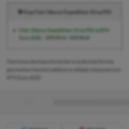
Kup
Clair Obscur Expedition 33
na PS5
Clair Obscur Expedition 33
na PS5
w RTV
Euro AGD
–
199,99 zł
/
159,90 zł
Darmowa dostawa kurierem w wybranej formie,
grę można również odebrać w sklepie stacjonarnym
RTV Euro AGD.
■
■■■■■■■■■■■■■■■■■