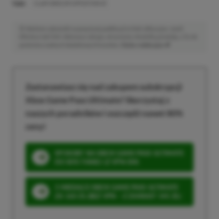
TAGI:
CLAIR OBSCUR EXPEDITION 33
Niektóre odnośniki w powyższej publikacji to linki afiliacyjne. Jeżeli
klikniesz taki link i dokonasz zakupu, otrzymamy niewielką prowizję, a Ty nie
poniesiesz żadnych dodatkowych kosztów. |
Etyka redakcyjna
Zastanawiasz się nad zakupem subskrypcji
Xbox Game Pass Ultimate? Skorzystaj z
naszych poradników i oszczędź nawet 80%
ceny!
SPOSOBY NA XBOX GAME PASS ULTIMATE
DO 80% TANIEJ (Z VPN-EM)
3 MIESIĄCE XBOX GAME PASS ULTIMATE
ZA 160 ZŁ (BEZ VPN – Z ZAMIAST 345 ZŁ)