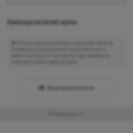
Dyskusja na temat wpisu
Prosimy o zachowanie kultury wypowiedzi. Mimo że
pozwalamy na komentowanie osobom bez konta na
platformie Disqus, to i tak zalecamy jego założenie, bo
wpisy gości często trafiają do spamu.
Wczytaj komentarze
Promowany post