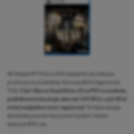
W sklepie RTV Euro AGD pojawiła się ciekawa
promocja na produkcję, która podbiła tegoroczne
TGA.
Clair Obscur Expedition 33 na PS5 w wydaniu
pudełkowym kosztuje obecnie 159,90 zł, czyli 40 zł
mniej względem ceny regularnej!
To fajna okazja
dla kolekcjonerów fizycznych wydań i fanów
dobrych RPG-ów.