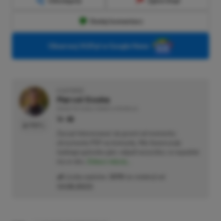
Udostępnij
Zgłoś błąd
Dodaj komentarz
Obserwuj XGP.pl w Google News
O AUTORZE
Marcel Goska
REDAKTOR DZIAŁU NEWSY & PROMOCJE
PROFIL
Zaczął interesować się grami od momentu
otrzymania PSP na komunię. Nie faworyzuje
żadnego gatunku gier, odpali wszystko, co wpadnie
mu w oko.
Zobacz więcej...
Liczba wpisów:
1898
(w redakcji od
14.08.2023
)