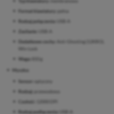
Typ klawiatury:
membranowa
Format klawiatury:
pełna
Rodzaj połączenia:
USB-A
Zasilanie:
USB-A
Dodatkowe cechy:
Anti-Ghosting (12KRO),
Win-Lock
Waga:
810 g
Myszka:
Sensor:
optyczny
Rodzaj:
przewodowa
Czułość:
12000 DPI
Rodzaj podłączenia:
USB-A