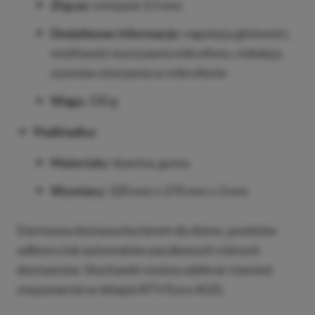
Złącze:
minijack 3,5 mm
Dodatkowe informacje:
regulacja głośności,
możliwość wyciszania mikrofonu, redukcja
szumów otoczenia w mikrofonie
Waga:
330 g
Podkładka:
Materiały:
tkanina, guma
Wymiary:
320 mm x 270 mm x 3 mm
Darmowa dostawa kurierem do domu, punktów
odbioru lub automatów paczkowych różnych
dostawców. Słuchawki można odebrać również
stacjonarnie w sklepie RTV Euro AGD.