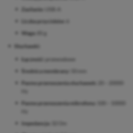
Zasilanie:
USB-A
Liczba przycisków:
6
Waga:
85 g
Słuchawki:
Łączność:
przewodowe
Średnica membrany:
50 mm
Pasmo przenoszenia słuchawek:
20 – 20000
Hz
Pasmo przenoszenia mikrofonu:
100 – 10000
Hz
Impedancja:
32 Om