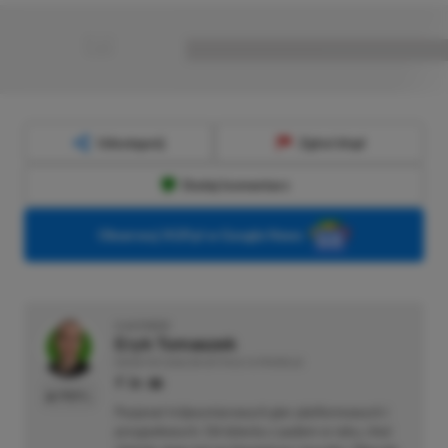
■
■■■■■■■■■■■■■■■■■
Udostępnij
Zgłoś błąd
Dodaj komentarz
Obserwuj XGP.pl w Google News
O AUTORZE
Eryk Tomaszek
REDAKTOR DZIAŁÓW ARTYKUŁY & PROMOCJE
PROFIL
Pasjonat trójwymiarowych gier platformowych i
przygodowych. Od dziecka z padem w ręku, choć