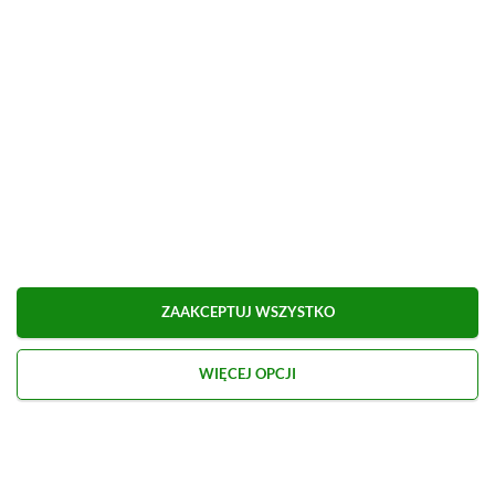
Euro Truck Simulator 2 (PC, Steam)
w
Instant Gaming
–
79,99 zł
/
47,26 zł
Brak prowizji przy płatności kartą.
■
■■■■■■■■■■■■■■■■■
ZAAKCEPTUJ WSZYSTKO
WIĘCEJ OPCJI
Udostępnij
Zgłoś błąd
Dodaj komentarz
Obserwuj XGP.pl w Google News