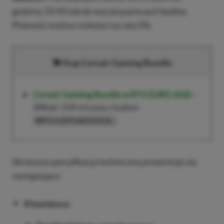
godziny 23:45 lub do wyczerpania puli kodów.
Płatność można rozłożyć na raty 0%.
Kup Corsair Gaming Bundle
Corsair Gaming Bundle w RTV EURO AGD
–
399 zł
/ 339 zł (cena z kodem
)
RBTU120918092023L
Skrócona specyfikacja techniczna prezentuje się
następująco:
Klawiatura: