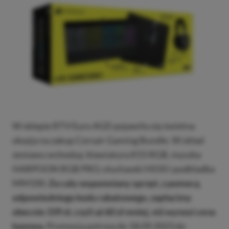
W sklepie RTV Euro AGD pojawiła się świetna
okazja na zakup Corsair Gaming Bundle. W skład
zestawu wchodzą: klawiatura K55 RGB, myszka
HARPOON RGB PRO, słuchawki HS50 i podkładka
MM100.
Za cały wspomniany sprzęt, z pomocą
odpowiedniego kodu rabatowego, zapłacimy
obecnie 339 zł, czyli aż 60 zł mniej, niż wynosi cena
bazowa.
Promocja potrwa do 18.09.2023 do