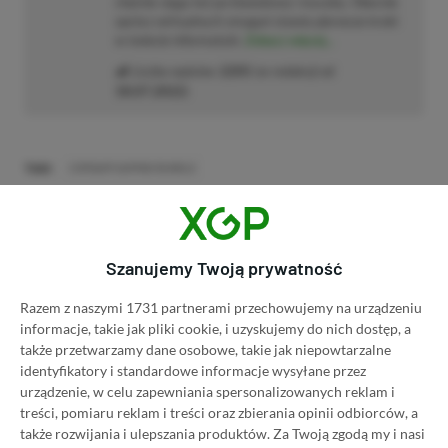
chętnie sięga też po klawiaturę i myszkę. Obecnie
oprócz wirtualnych zmagań stawia pierwsze kroki
w świecie informatyki.
Zobacz więcej...
Liczba wpisów:
2205
(w redakcji od
18.07.2022
)
TAGI:
CORSAIR GAMING BUNDLE
Niektóre odnośniki w powyższej publikacji to linki afiliacyjne. Jeżeli
klikniesz taki link i dokonasz zakupu, otrzymamy niewielką prowizję, a Ty nie
poniesiesz żadnych dodatkowych kosztów. |
Etyka redakcyjna
Szanujemy Twoją prywatność
Razem z naszymi 1731 partnerami przechowujemy na urządzeniu
informacje, takie jak pliki cookie, i uzyskujemy do nich dostęp, a
Zastanawiasz się nad zakupem subskrypcji
także przetwarzamy dane osobowe, takie jak niepowtarzalne
Xbox Game Pass Ultimate? Skorzystaj z
identyfikatory i standardowe informacje wysyłane przez
naszych poradników i oszczędź nawet 80%
urządzenie, w celu zapewniania spersonalizowanych reklam i
treści, pomiaru reklam i treści oraz zbierania opinii odbiorców, a
ceny!
także rozwijania i ulepszania produktów.
Za Twoją zgodą my i nasi