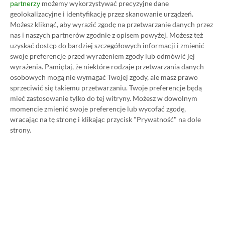
możemy wykorzystywać precyzyjne dane
partnerzy
SPOSOBY NA XBOX GAME PASS ULTIMATE
geolokalizacyjne i identyfikację przez skanowanie urządzeń.
DO 80% TANIEJ (Z VPN-EM)
Możesz kliknąć, aby wyrazić zgodę na przetwarzanie danych przez
nas i naszych partnerów zgodnie z opisem powyżej. Możesz też
uzyskać dostęp do bardziej szczegółowych informacji i zmienić
3 MIESIĄCE XBOX GAME PASS ULTIMATE
swoje preferencje przed wyrażeniem zgody lub odmówić jej
ZA 160 ZŁ (BEZ VPN – Z ZAMIAST 345 ZŁ)
wyrażenia.
Pamiętaj, że niektóre rodzaje przetwarzania danych
osobowych mogą nie wymagać Twojej zgody, ale masz prawo
sprzeciwić się takiemu przetwarzaniu. Twoje preferencje będą
mieć zastosowanie tylko do tej witryny. Możesz w dowolnym
momencie zmienić swoje preferencje lub wycofać zgodę,
Dyskusja na temat wpisu
wracając na tę stronę i klikając przycisk "Prywatność" na dole
strony.
Prosimy o zachowanie kultury wypowiedzi. Mimo że
pozwalamy na komentowanie osobom bez konta na
platformie Disqus, to i tak zalecamy jego założenie, bo
wpisy gości często trafiają do spamu.