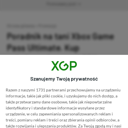
Promowany post
Strona główna
»
Promocje
Poradnik na tani Xbox Game
Pass Ultimate. Kup
subskrypcję nawet 80%
taniej!
Szanujemy Twoją prywatność
Author
Kacper Kościański
SKOPIUJ LINK
SKOPIOWANO
Ost. aktualizacja:
26.06, 11:03
Razem z naszymi 1731 partnerami przechowujemy na urządzeniu
informacje, takie jak pliki cookie, i uzyskujemy do nich dostęp, a
także przetwarzamy dane osobowe, takie jak niepowtarzalne
identyfikatory i standardowe informacje wysyłane przez
urządzenie, w celu zapewniania spersonalizowanych reklam i
treści, pomiaru reklam i treści oraz zbierania opinii odbiorców, a
także rozwijania i ulepszania produktów.
Za Twoją zgodą my i nasi