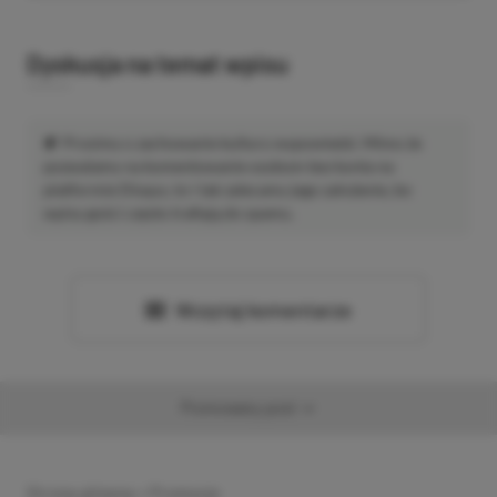
Dyskusja na temat wpisu
Prosimy o zachowanie kultury wypowiedzi. Mimo że
pozwalamy na komentowanie osobom bez konta na
platformie Disqus, to i tak zalecamy jego założenie, bo
wpisy gości często trafiają do spamu.
Wczytaj komentarze
Promowany post
Strona główna
»
Promocje