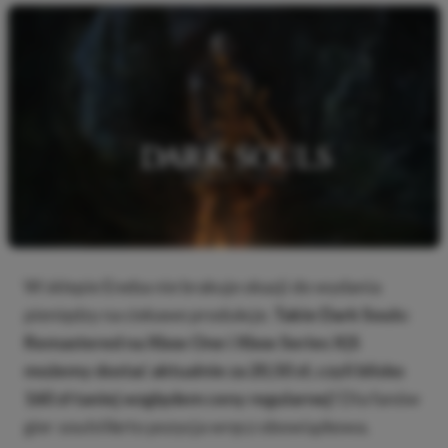
W sklepie Eneba nie brakuje okazji do wydania
pieniędzy na ciekawe produkcje.
Takie Dark Souls:
Remastered na Xbox One i Xbox Series X|S
możemy dostać aktualnie za 20,50 zł, czyli blisko
160 zł taniej względem ceny regularnej!
Dla fanów
gier
soulslike
to pozycja wręcz obowiązkowa.