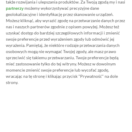
także rozwijania i ulepszania produktów.
Za Twoją zgodą my i nasi
możemy wykorzystywać precyzyjne dane
partnerzy
geolokalizacyjne i identyfikację przez skanowanie urządzeń.
Możesz kliknąć, aby wyrazić zgodę na przetwarzanie danych przez
Koszt 1 miesiąca subskrypcji Xbox Game Pass
nas i naszych partnerów zgodnie z opisem powyżej. Możesz też
Ultimate w oficjalnym sklepie Microsoftu to
uzyskać dostęp do bardziej szczegółowych informacji i zmienić
obecnie aż 115 zł – nie ma co ukrywać, że to bardzo
swoje preferencje przed wyrażeniem zgody lub odmówić jej
wyrażenia.
Pamiętaj, że niektóre rodzaje przetwarzania danych
dużo. Jednak wcale nie musisz tyle płacić!
osobowych mogą nie wymagać Twojej zgody, ale masz prawo
sprzeciwić się takiemu przetwarzaniu. Twoje preferencje będą
W tym poradniku, który właśnie czytasz,
mieć zastosowanie tylko do tej witryny. Możesz w dowolnym
momencie zmienić swoje preferencje lub wycofać zgodę,
pokażemy Ci, jak kupować ten abonament nawet
wracając na tę stronę i klikając przycisk "Prywatność" na dole
80% taniej
– za ok. 24-25 zł / msc zamiast 115 zł /
strony.
msc. Przedstawione w nim sposoby są w 100%
legalne i bezpieczne – pierwszą wersję tego
poradnika opublikowaliśmy w 2021 roku i od tego
czasu skorzystały z niego już dziesiątki tysięcy osób.
Oczywiście nasz poradnik na tani Xbox Game Pass
Ultimate jest regularnie aktualizowany, dzięki