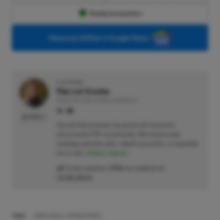
Dodaj komentarz
Obserwuj XGP.pl w Google News
O AUTORZE
Marcel Goska
REDAKTOR DZIAŁU NEWSY & PROMOCJE
PROFIL
Zaczął interesować się grami od momentu
otrzymania PSP na komunię. Nie faworyzuje
żadnego gatunku gier, odpali wszystko, co wpadnie
mu w oko.
Zobacz więcej...
Liczba wpisów:
1906
(w redakcji od
14.08.2023
)
TAGI:
DARK SOULS: REMASTERED