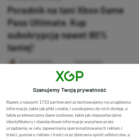
Poradnik na tani Xbox Game
Pass Ultimate. Kup
subskrypcję nawet 80%
taniej!
Author
Kacper Kościański
SKOPIUJ LINK
SKOPIOWANO
Ost. aktualizacja:
26.06, 11:03
Szanujemy Twoją prywatność
Razem z naszymi 1733 partnerami przechowujemy na urządzeniu
informacje, takie jak pliki cookie, i uzyskujemy do nich dostęp, a
także przetwarzamy dane osobowe, takie jak niepowtarzalne
identyfikatory i standardowe informacje wysyłane przez
urządzenie, w celu zapewniania spersonalizowanych reklam i
treści, pomiaru reklam i treści oraz zbierania opinii odbiorców, a