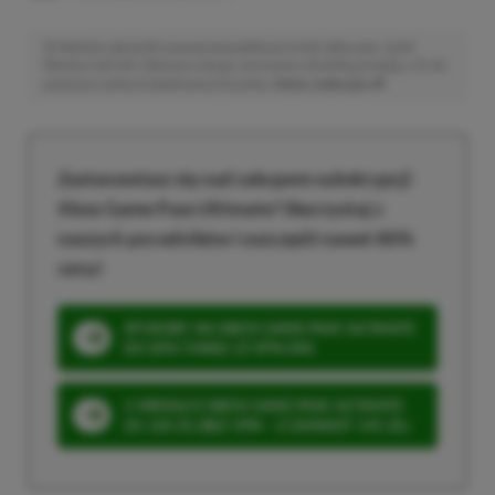
Niektóre odnośniki w powyższej publikacji to linki afiliacyjne. Jeżeli
klikniesz taki link i dokonasz zakupu, otrzymamy niewielką prowizję, a Ty nie
poniesiesz żadnych dodatkowych kosztów. |
Etyka redakcyjna
Zastanawiasz się nad zakupem subskrypcji
Xbox Game Pass Ultimate? Skorzystaj z
naszych poradników i oszczędź nawet 80%
ceny!
SPOSOBY NA XBOX GAME PASS ULTIMATE
DO 80% TANIEJ (Z VPN-EM)
3 MIESIĄCE XBOX GAME PASS ULTIMATE
ZA 160 ZŁ (BEZ VPN – Z ZAMIAST 345 ZŁ)