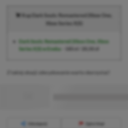
Kup
Dark Souls: Remastered
(Xbox One,
Xbox Series X|S)
Dark Souls: Remastered
(Xbox One, Xbox
Series X|S)
w Eneba
–
180 zł
/
20,50 zł
Z takiej okazji zdecydowanie warto skorzystać!
■
■■■■■■■■■■■■■■■■■
Udostępnij
Zgłoś błąd