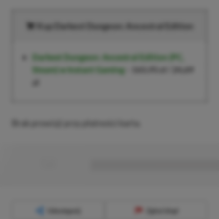
Kup Darkest Dungeon: Ancestral Edition
Darkest Dungeon: Ancestral Edition
(PC,
Steam) w Instant Gaming
–
165,95 zł
/
24,69
zł
Brak prowizji przy płatności karta.
■
■■■■■■■■■■■■■■■■■
Udostępnij
Zgłoś błąd