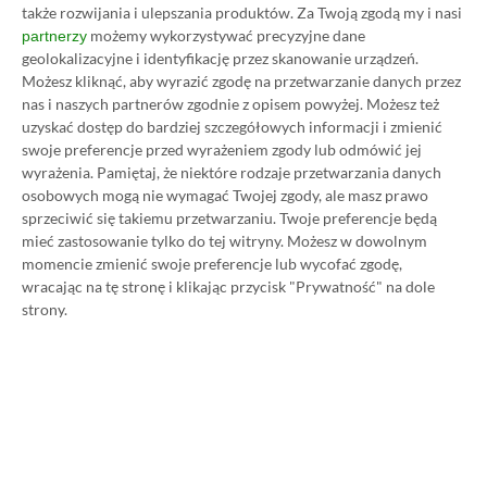
także rozwijania i ulepszania produktów.
Za Twoją zgodą my i nasi
możemy wykorzystywać precyzyjne dane
partnerzy
geolokalizacyjne i identyfikację przez skanowanie urządzeń.
Możesz kliknąć, aby wyrazić zgodę na przetwarzanie danych przez
Koszt 1 miesiąca subskrypcji Xbox Game Pass
nas i naszych partnerów zgodnie z opisem powyżej. Możesz też
uzyskać dostęp do bardziej szczegółowych informacji i zmienić
Ultimate w oficjalnym sklepie Microsoftu to
swoje preferencje przed wyrażeniem zgody lub odmówić jej
obecnie aż 115 zł – nie ma co ukrywać, że to bardzo
wyrażenia.
Pamiętaj, że niektóre rodzaje przetwarzania danych
dużo. Jednak wcale nie musisz tyle płacić!
osobowych mogą nie wymagać Twojej zgody, ale masz prawo
sprzeciwić się takiemu przetwarzaniu. Twoje preferencje będą
mieć zastosowanie tylko do tej witryny. Możesz w dowolnym
W tym poradniku, który właśnie czytasz,
momencie zmienić swoje preferencje lub wycofać zgodę,
pokażemy Ci, jak kupować ten abonament nawet
wracając na tę stronę i klikając przycisk "Prywatność" na dole
strony.
80% taniej
– za ok. 24-25 zł / msc zamiast 115 zł /
msc. Przedstawione w nim sposoby są w 100%
legalne i bezpieczne – pierwszą wersję tego
poradnika opublikowaliśmy w 2021 roku i od tego
czasu skorzystały z niego już dziesiątki tysięcy osób.
Oczywiście nasz poradnik na tani Xbox Game Pass