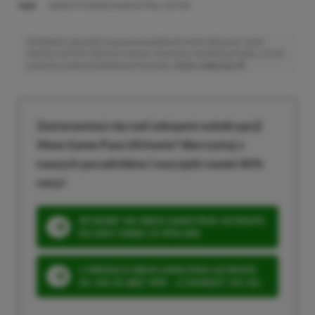
TAGI:
DARKEST DUNGEON ANCESTRAL EDITION
Niektóre odnośniki w powyższej publikacji to linki afiliacyjne. Jeżeli
klikniesz taki link i dokonasz zakupu, otrzymamy niewielką prowizję, a Ty nie
poniesiesz żadnych dodatkowych kosztów. |
Etyka redakcyjna
Zastanawiasz się nad zakupem subskrypcji
Xbox Game Pass Ultimate? Skorzystaj z
naszych poradników i oszczędź nawet 80%
ceny!
SPOSOBY NA XBOX GAME PASS ULTIMATE
DO 80% TANIEJ (Z VPN-EM)
3 MIESIĄCE XBOX GAME PASS ULTIMATE
ZA 160 ZŁ (BEZ VPN – Z ZAMIAST 345 ZŁ)