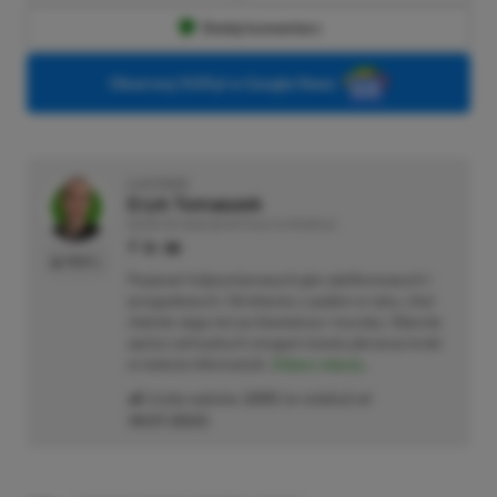
Dodaj komentarz
Obserwuj XGP.pl w Google News
O AUTORZE
Eryk Tomaszek
REDAKTOR DZIAŁÓW ARTYKUŁY & PROMOCJE
PROFIL
Pasjonat trójwymiarowych gier platformowych i
przygodowych. Od dziecka z padem w ręku, choć
chętnie sięga też po klawiaturę i myszkę. Obecnie
oprócz wirtualnych zmagań stawia pierwsze kroki
w świecie informatyki.
Zobacz więcej...
Liczba wpisów:
2205
(w redakcji od
18.07.2022
)