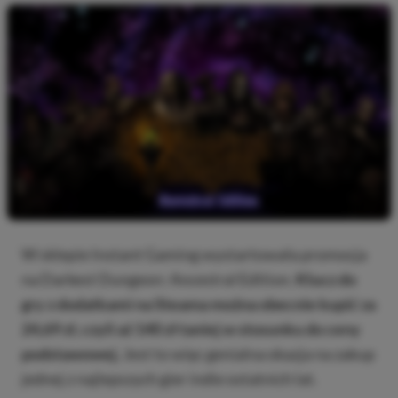
W sklepie Instant Gaming wystartowała promocja
na Darkest Dungeon: Ancestral Edition.
Klucz do
gry z dodatkami na Steama można obecnie kupić za
24,69 zł, czyli aż 140 zł taniej w stosunku do ceny
podstawowej.
Jest to więc genialna okazja na zakup
jednej z najlepszych gier indie ostatnich lat.