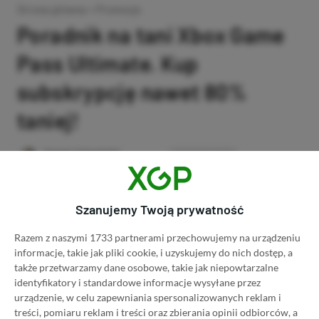
Strona główna
»
Promocje
Poradnik na tani Xbox Game
Pass Ultimate. Kup
subskrypcję nawet 80%
taniej!
Author
Kacper Kościański
SKOPIUJ LINK
SKOPIOWANO
Ost. aktualizacja:
26.06, 11:03
Szanujemy Twoją prywatność
Razem z naszymi 1733 partnerami przechowujemy na urządzeniu
informacje, takie jak pliki cookie, i uzyskujemy do nich dostęp, a
także przetwarzamy dane osobowe, takie jak niepowtarzalne
identyfikatory i standardowe informacje wysyłane przez
urządzenie, w celu zapewniania spersonalizowanych reklam i
treści, pomiaru reklam i treści oraz zbierania opinii odbiorców, a