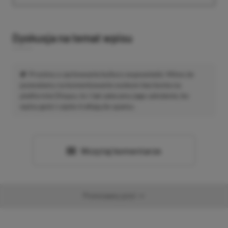
Dyskusja na temat wpisu
Prosimy o zachowanie kultury wypowiedzi. Mimo że
pozwalamy na komentowanie osobom bez konta na
platformie Disqus, to i tak zalecamy jego założenie, bo
wpisy gości często trafiają do spamu.
Wczytaj komentarze
Promowany post