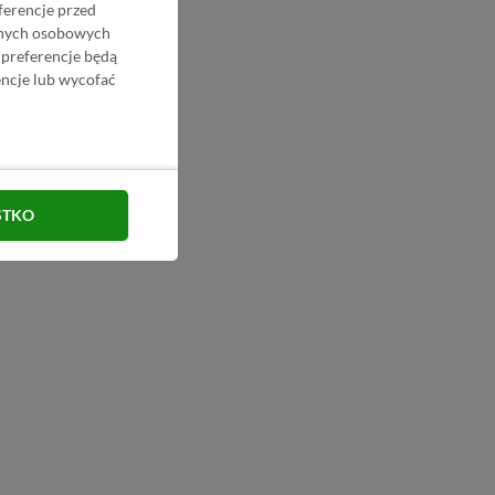
ferencje przed
danych osobowych
 preferencje będą
ncje lub wycofać
STKO