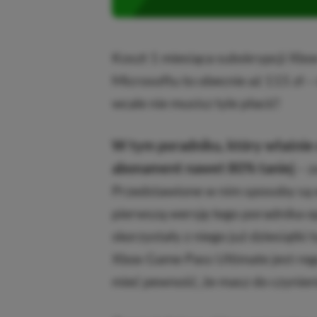
Koszt 1 miesiąca subskrypcji Xbo
Microsoftu to obecnie aż 115 zł –
wcale nie musisz tyle płacić!
W tym poradniku, który właśnie 
abonament nawet 80% taniej
– z
Przedstawione w nim sposoby są 
pierwszą wersję tego poradnika o
skorzystały z niego już dziesiątki
Xbox Game Pass Ultimate jest reg
mieć pewność, że masz do czynieni