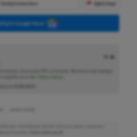
Dodaj komentarz
Zgłoś błąd
P.pl w Google News
od momentu otrzymania PSP na komunię. Nie faworyzuje żadnego
 co wpadnie mu w oko.
Zobacz więcej...
akcji od
14.08.2023
)
ON
INSTANT GAMING
afiliacyjne. Jeżeli klikniesz taki link i dokonasz zakupu, otrzymamy
atkowych kosztów. |
Etyka redakcyjna