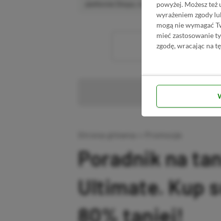
powyżej. Możesz też 
platformie Disqus, to i tak zalecamy jego założen
wyrażeniem zgody lu
mogą nie wymagać Two
mieć zastosowanie t
Wc
zgodę, wracając na tę
Pr
Strona główna
»
Promocje
Poradnik na ta
Ultimate. Kup 
80% taniej!