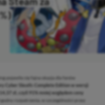
na Steam za
1%)
ANO
ng pojawiła się fajna okazja dla fanów
ry Cyber Sleuth: Complete Edition w wersji
 14,37 zł, czyli 91% mniej względem ceny
ł godny rozpatrzenia, w szczególności przez