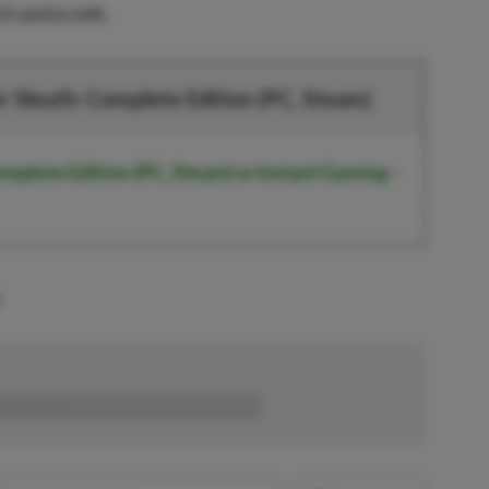
ch potyczek.
 Sleuth: Complete Edition (PC, Steam)
mplete Edition (PC, Steam)
w Instant Gaming
–
.
■■■■■■