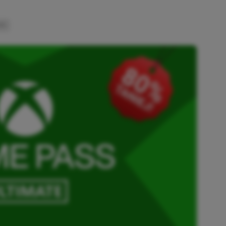
INK
SKOPIOWANO