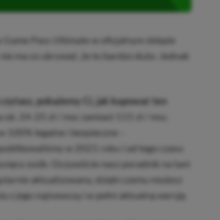
x Game Pass Ultimate w oficjalnym sklepie
 nie ma co ukrywać, że to bardzo dużo. Jednak
czytasz, pokażemy Ci, jak kupować ten
a ok. 24-25 zł / msc zamiast 115 zł / msc.
w 100% legalne i bezpieczne –
publikowaliśmy w 2021 roku i od tego czasu
 tysięcy osób. Oczywiście nasz poradnik na tani
ularnie aktualizowany, dzięki czemu możesz
a z jego najnowszą i w pełni aktualną wersję.