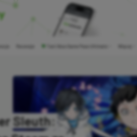
ocje
Recenzje
Tani Xbox Game Pass Ultimate
Więcej
er Sleuth: