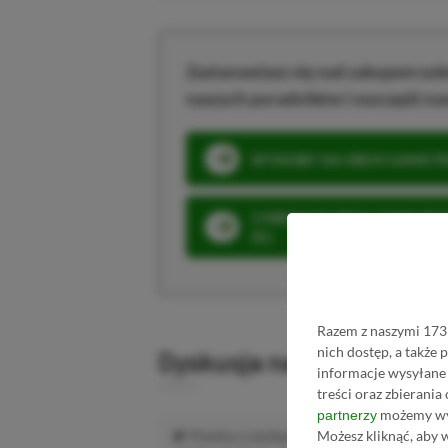
Zastanawiasz się nad zakupem subs
naszych poradników i oszczędź na
SPOSOBY NA XBOX GAME PAS
3 MIESIĄCE XBOX GAME PASS
ZŁ)
Razem z naszymi 1733
nich dostęp, a także
Dyskusja na temat wpis
informacje wysyłane 
treści oraz zbierania
możemy wyk
partnerzy
Możesz kliknąć, aby 
Prosimy o zachowanie kultury wypowiedzi.