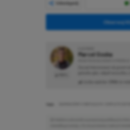
Udostępnij
Obserwuj XG
O AUTORZE
Marcel Goska
REDAKTOR DZIAŁU NEWSY & PROMOCJE
Zaczął interesować się grami 
gatunku gier, odpali wszystko,
PROFIL
Liczba wpisów:
1906
(w red
TAGI:
DIGIMON STORY CYBER SLEUTH: COMPLETE EDITI
Niektóre odnośniki w powyższej publikacji to linki 
niewielką prowizję, a Ty nie poniesiesz żadnych dod