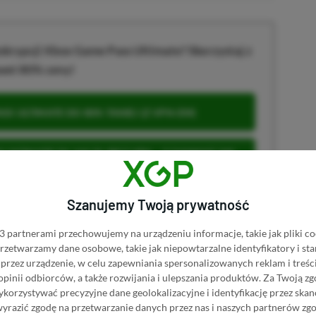
krypcji Xbox Game Pass Ultimate? Skorzystaj z
wet 80% ceny!
S ULTIMATE DO 80% TANIEJ (Z VPN-EM)
 ULTIMATE ZA 160 ZŁ (BEZ VPN – Z ZAMIAST 345
Szanujemy Twoją prywatność
 partnerami przechowujemy na urządzeniu informacje, takie jak pliki co
 przetwarzamy dane osobowe, takie jak niepowtarzalne identyfikatory i s
u
przez urządzenie, w celu zapewniania spersonalizowanych reklam i treści
 opinii odbiorców, a także rozwijania i ulepszania produktów.
Za Twoją zg
orzystywać precyzyjne dane geolokalizacyjne i identyfikację przez ska
wyrazić zgodę na przetwarzanie danych przez nas i naszych partnerów zg
 Mimo że pozwalamy na komentowanie osobom bez konta na