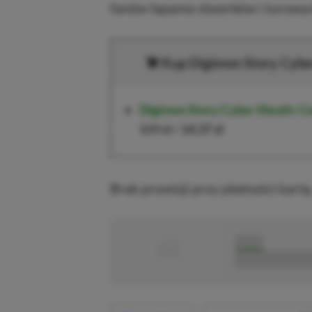
fanów łapania stworków i turowy
Kup Digimon Story Cyber
Digimon Story Cyber Sleuth: Co
159 zł
/
14,37 zł
Brak prowizji przy płatności kartą
■
■■■■■
■■■■■■■■■■■