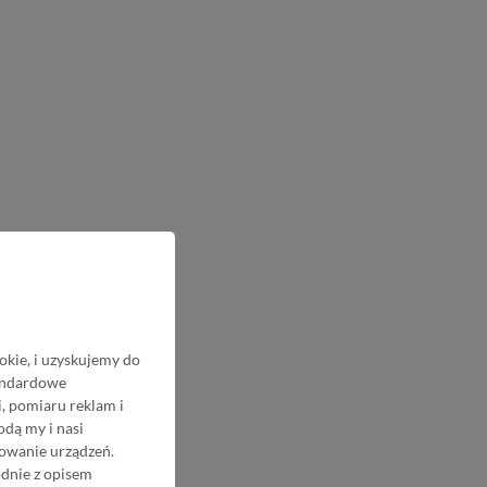
okie, i uzyskujemy do
tandardowe
, pomiaru reklam i
odą my i nasi
nowanie urządzeń.
odnie z opisem