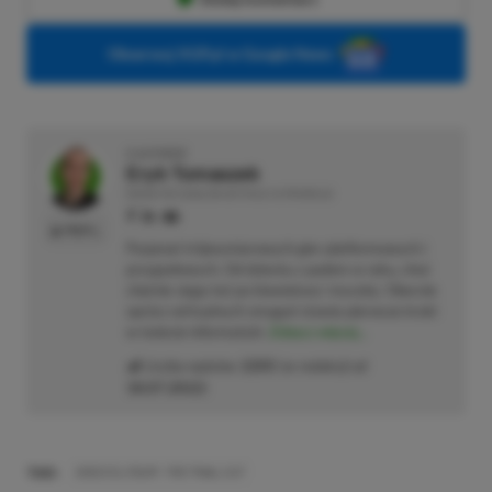
Obserwuj XGP.pl w Google News
O AUTORZE
Eryk Tomaszek
REDAKTOR DZIAŁÓW ARTYKUŁY & PROMOCJE
PROFIL
Pasjonat trójwymiarowych gier platformowych i
przygodowych. Od dziecka z padem w ręku, choć
chętnie sięga też po klawiaturę i myszkę. Obecnie
oprócz wirtualnych zmagań stawia pierwsze kroki
w świecie informatyki.
Zobacz więcej...
Liczba wpisów:
2205
(w redakcji od
18.07.2022
)
TAGI:
DISCO ELYSIUM: THE FINAL CUT