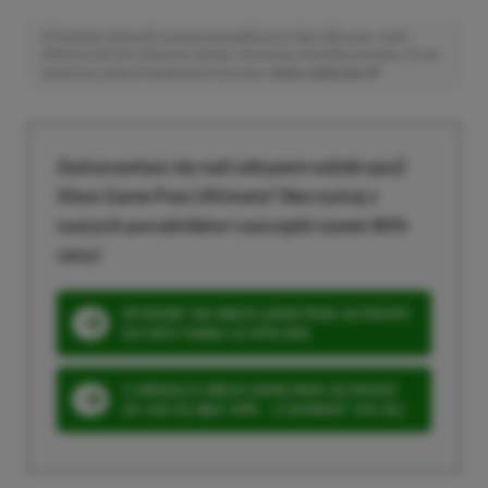
Niektóre odnośniki w powyższej publikacji to linki afiliacyjne. Jeżeli
klikniesz taki link i dokonasz zakupu, otrzymamy niewielką prowizję, a Ty nie
poniesiesz żadnych dodatkowych kosztów. |
Etyka redakcyjna
Zastanawiasz się nad zakupem subskrypcji
Xbox Game Pass Ultimate? Skorzystaj z
naszych poradników i oszczędź nawet 80%
ceny!
SPOSOBY NA XBOX GAME PASS ULTIMATE
DO 80% TANIEJ (Z VPN-EM)
3 MIESIĄCE XBOX GAME PASS ULTIMATE
ZA 160 ZŁ (BEZ VPN – Z ZAMIAST 345 ZŁ)