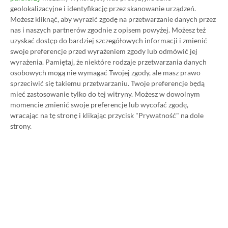
geolokalizacyjne i identyfikację przez skanowanie urządzeń.
Możesz kliknąć, aby wyrazić zgodę na przetwarzanie danych przez
nas i naszych partnerów zgodnie z opisem powyżej. Możesz też
Koszt 1 miesiąca subskrypcji Xbox Game Pass
uzyskać dostęp do bardziej szczegółowych informacji i zmienić
Ultimate w oficjalnym sklepie Microsoftu to
swoje preferencje przed wyrażeniem zgody lub odmówić jej
wyrażenia.
Pamiętaj, że niektóre rodzaje przetwarzania danych
obecnie aż 115 zł – nie ma co ukrywać, że to bardzo
osobowych mogą nie wymagać Twojej zgody, ale masz prawo
dużo. Jednak wcale nie musisz tyle płacić!
sprzeciwić się takiemu przetwarzaniu. Twoje preferencje będą
mieć zastosowanie tylko do tej witryny. Możesz w dowolnym
momencie zmienić swoje preferencje lub wycofać zgodę,
W tym poradniku, który właśnie czytasz,
wracając na tę stronę i klikając przycisk "Prywatność" na dole
pokażemy Ci, jak kupować ten abonament nawet
strony.
80% taniej
– za ok. 24-25 zł / msc zamiast 115 zł /
msc. Przedstawione w nim sposoby są w 100%
legalne i bezpieczne – pierwszą wersję tego
poradnika opublikowaliśmy w 2021 roku i od tego
czasu skorzystały z niego już dziesiątki tysięcy osób.
Oczywiście nasz poradnik na tani Xbox Game Pass
Ultimate jest regularnie aktualizowany, dzięki