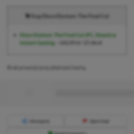
Kup Disco Elysium: The Final Cut
Disco Elysium: The Final Cut
(PC, Steam) w
Instant Gaming
–
142,99 zł
/
27,46 zł
Brak prowizji przy płatności kartą.
■
■■■■■■■■■■■■■■■■■
Udostępnij
Zgłoś błąd
Dodaj komentarz