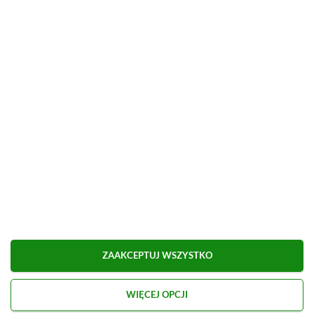
■
■■■■■■■■■■■■■■■■■
Udostępnij
Zgłoś błąd
Dodaj komentarz
Obserwuj XGP.pl w Google News
O AUTORZE
Eryk Tomaszek
ZAAKCEPTUJ WSZYSTKO
REDAKTOR DZIAŁÓW ARTYKUŁY & PROMOCJE
PROFIL
WIĘCEJ OPCJI
Pasjonat trójwymiarowych gier platformowych i