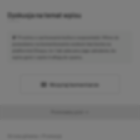
Dyskusja na temat wpisu
Prosimy o zachowanie kultury wypowiedzi. Mimo że
pozwalamy na komentowanie osobom bez konta na
platformie Disqus, to i tak zalecamy jego założenie, bo
wpisy gości często trafiają do spamu.
Wczytaj komentarze
Promowany post
Strona główna
»
Promocje