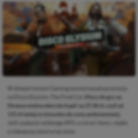
W sklepie Instant Gaming wystartowała promocja
na Disco Elysium: The Final Cut.
Klucz do gry na
Steama można obecnie kupić za 27,46 zł, czyli aż
115 zł taniej w stosunku do ceny podstawowej.
Jeśli szukacie solidnego RPG-a z krwi i kości, ciężko
o ciekawszy tytuł w tej cenie.