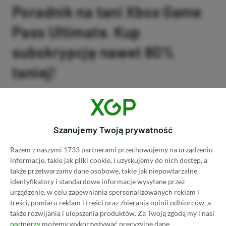
Poradnik na tani Xbox Game
Pass Ultimate. Kup
subskrypcję nawet 80%
taniej!
Author
Kacper Kościański
SKOPIUJ LINK
SKOPIOWANO
Ost. aktualizacja:
26.06, 11:03
Szanujemy Twoją prywatność
Razem z naszymi 1733 partnerami przechowujemy na urządzeniu
informacje, takie jak pliki cookie, i uzyskujemy do nich dostęp, a
także przetwarzamy dane osobowe, takie jak niepowtarzalne
identyfikatory i standardowe informacje wysyłane przez
urządzenie, w celu zapewniania spersonalizowanych reklam i
treści, pomiaru reklam i treści oraz zbierania opinii odbiorców, a
także rozwijania i ulepszania produktów.
Za Twoją zgodą my i nasi
możemy wykorzystywać precyzyjne dane
partnerzy