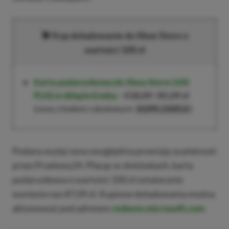
Kup doładowanie do Xbox Store o
wartości 100 zł
Karta podarunkowa do Xbox Store (100
PLN) w sklepie Eneba
–
€18,09
/
85,09 zł
(cena z kodem rabatowym
)
XGPPL100PLN
Podana wyżej cena uwzględnia prowizję za płatność
przez Przelewy24. Płacąc w złotówkach, karta
podarunkowa o wartości 100 zł ostatecznie
wyniesie nas 87,09 zł. Kupione doładowania można
aktywować pod adresem
redeem.microsoft.com
.