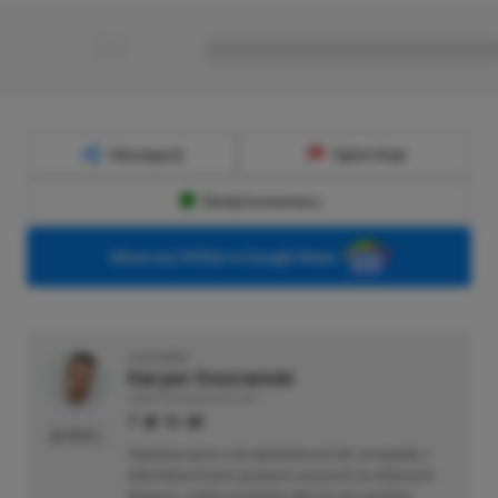
■
■■■■■■■■■■■■■■■■■
Udostępnij
Zgłoś błąd
Dodaj komentarz
Obserwuj XGP.pl w Google News
O AUTORZE
Kacper Kościański
REDAKTOR NACZELNY & CEO
PROFIL
Zapalony gracz od najmłodszych lat, przygodę z
dziennikarstwem growym zaczynał na własnych
blogach, o których dzisiaj nikt już nie pamięta.