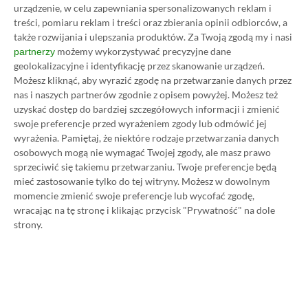
urządzenie, w celu zapewniania spersonalizowanych reklam i
treści, pomiaru reklam i treści oraz zbierania opinii odbiorców, a
także rozwijania i ulepszania produktów.
Za Twoją zgodą my i nasi
możemy wykorzystywać precyzyjne dane
partnerzy
geolokalizacyjne i identyfikację przez skanowanie urządzeń.
Możesz kliknąć, aby wyrazić zgodę na przetwarzanie danych przez
nas i naszych partnerów zgodnie z opisem powyżej. Możesz też
uzyskać dostęp do bardziej szczegółowych informacji i zmienić
swoje preferencje przed wyrażeniem zgody lub odmówić jej
wyrażenia.
Pamiętaj, że niektóre rodzaje przetwarzania danych
osobowych mogą nie wymagać Twojej zgody, ale masz prawo
Koszt 1 miesiąca subskrypcji Xbox Game Pass
sprzeciwić się takiemu przetwarzaniu. Twoje preferencje będą
Ultimate w oficjalnym sklepie Microsoftu to
mieć zastosowanie tylko do tej witryny. Możesz w dowolnym
momencie zmienić swoje preferencje lub wycofać zgodę,
obecnie aż 115 zł – nie ma co ukrywać, że to bardzo
wracając na tę stronę i klikając przycisk "Prywatność" na dole
dużo. Jednak wcale nie musisz tyle płacić!
strony.
W tym poradniku, który właśnie czytasz,
pokażemy Ci, jak kupować ten abonament nawet
80% taniej
– za ok. 24-25 zł / msc zamiast 115 zł /