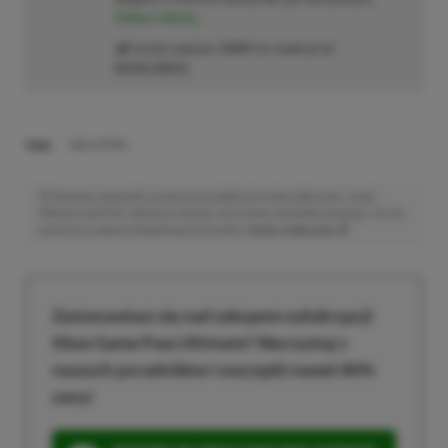
Zobacz więcej...
Liczba wpisów:
2469
(w redakcji od
02.02.2021
)
TAGI:
XBOX STORE
Niektóre odnośniki w powyższej publikacji to linki afiliacyjne. Jeżeli
klikniesz taki link i dokonasz zakupu, otrzymamy niewielką prowizję, a Ty nie
poniesiesz żadnych dodatkowych kosztów. |
Etyka redakcyjna
Zastanawiasz się nad zakupem subskrypcji
Xbox Game Pass Ultimate? Skorzystaj z
naszych poradników i oszczędź nawet 80%
ceny!