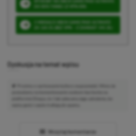
SPOSOBY NA XBOX GAME PASS ULTIMATE
DO 80% TANIEJ (Z VPN-EM)
3 MIESIĄCE XBOX GAME PASS ULTIMATE
ZA 160 ZŁ (BEZ VPN – Z ZAMIAST 345 ZŁ)
Dyskusja na temat wpisu
Prosimy o zachowanie kultury wypowiedzi. Mimo że
pozwalamy na komentowanie osobom bez konta na
platformie Disqus, to i tak zalecamy jego założenie, bo
wpisy gości często trafiają do spamu.
Wczytaj komentarze