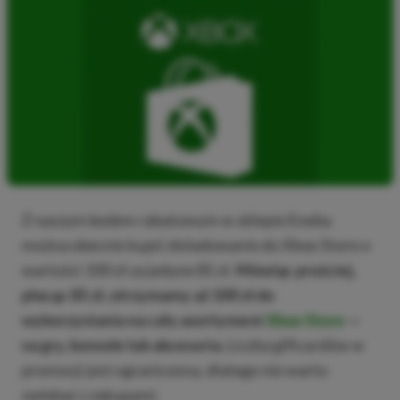
Z naszym kodem rabatowym w sklepie Eneba
można obecnie kupić doładowanie do Xbox Store o
wartości 100 zł za jedyne 85 zł.
Mówiąc prościej,
płacąc 85 zł, otrzymamy aż 100 zł do
wykorzystania na cały asortyment
Xbox Store
—
na gry, konsole lub akcesoria.
Liczba giftcardów w
promocji jest ograniczona, dlatego nie warto
zwlekać z zakupami.