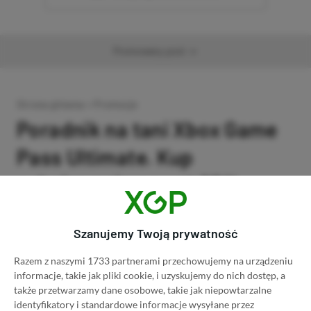
Promowany post
Strona główna
»
Promocje
Poradnik na tani Xbox Game
Pass Ultimate. Kup
subskrypcję nawet 80%
taniej!
Szanujemy Twoją prywatność
Author
Kacper Kościański
SKOPIUJ LINK
SKOPIOWANO
Ost. aktualizacja:
26.06, 11:03
Razem z naszymi 1733 partnerami przechowujemy na urządzeniu
informacje, takie jak pliki cookie, i uzyskujemy do nich dostęp, a
także przetwarzamy dane osobowe, takie jak niepowtarzalne
identyfikatory i standardowe informacje wysyłane przez