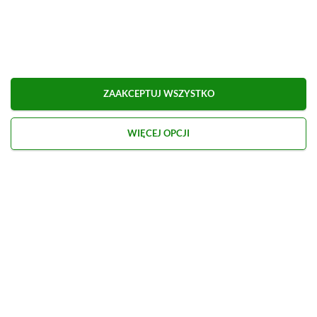
Dodaj komentarz
Obserwuj XGP.pl w Google News
ZAAKCEPTUJ WSZYSTKO
O AUTORZE
WIĘCEJ OPCJI
Marcel Goska
REDAKTOR DZIAŁU NEWSY & PROMOCJE
PROFIL
Zaczął interesować się grami od momentu
otrzymania PSP na komunię. Nie faworyzuje
żadnego gatunku gier, odpali wszystko, co wpadnie
mu w oko.
Zobacz więcej...
Liczba wpisów:
1908
(w redakcji od
14.08.2023
)