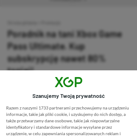
Strona główna
»
Promocje
Poradnik na tani Xbox Game
Pass Ultimate. Kup
subskrypcję nawet 80%
taniej!
Author
Kacper Kościański
SKOPIUJ LINK
SKOPIOWANO
Ost. aktualizacja:
26.06, 11:03
Szanujemy Twoją prywatność
Razem z naszymi 1733 partnerami przechowujemy na urządzeniu
informacje, takie jak pliki cookie, i uzyskujemy do nich dostęp, a
także przetwarzamy dane osobowe, takie jak niepowtarzalne
identyfikatory i standardowe informacje wysyłane przez
urządzenie, w celu zapewniania spersonalizowanych reklam i