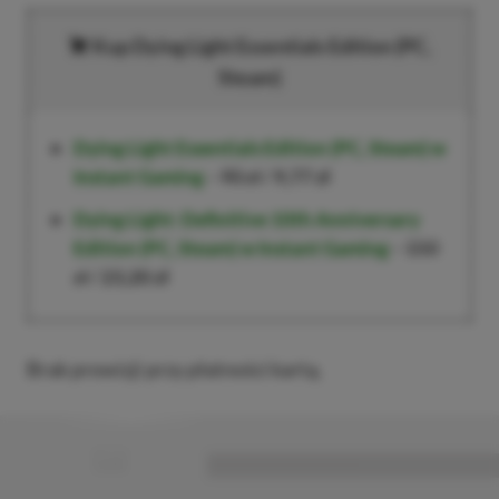
Kup Dying Light Essentials Edition (PC,
Steam)
Dying Light Essentials Edition (PC, Steam)
w
Instant Gaming
–
90 zł
/
9,77 zł
Dying Light: Definitive 10th Anniversary
Edition (PC, Steam)
w Instant Gaming
–
150
zł
/
23,20 zł
Brak prowizji przy płatności kartą.
■
■■■■■■■■■■■■■■■■■