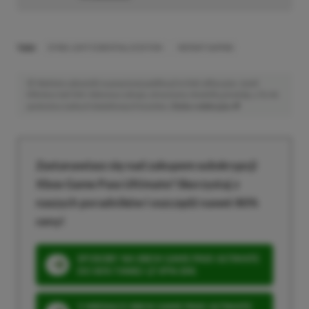
TAGI:
DYING LIGHT ESSENTIALS EDITION
INSTANT GAMING
Niektóre odnośniki w powyższej publikacji to linki afiliacyjne. Jeżeli
klikniesz taki link i dokonasz zakupu, otrzymamy niewielką prowizję, a Ty nie
poniesiesz żadnych dodatkowych kosztów. |
Etyka redakcyjna
Zastanawiasz się nad zakupem subskrypcji
Xbox Game Pass Ultimate? Skorzystaj z
naszych poradników i oszczędź nawet 80%
ceny!
SPOSOBY NA XBOX GAME PASS ULTIMATE
DO 80% TANIEJ (Z VPN-EM)
3 MIESIĄCE XBOX GAME PASS ULTIMATE