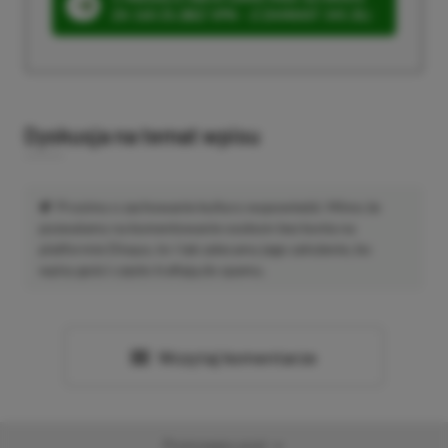
ZA 160 ZŁ (BEZ VPN – Z ZAMIAST 345 ZŁ)
Dyskusja na temat wpisu
Prosimy o zachowanie kultury wypowiedzi. Mimo że
pozwalamy na komentowanie osobom bez konta na
platformie Disqus, to i tak zalecamy jego założenie, bo
wpisy gości często trafiają do spamu.
Wczytaj komentarze
Promowany post