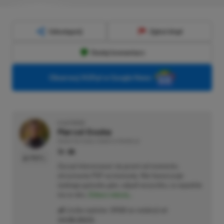
Udostępnij
Zgłoś błąd
Dodaj komentarz
Obserwuj XGP.pl w Google News
O AUTORZE
Marcel Goska
REDAKTOR DZIAŁU NEWSY & PROMOCJE
PROFIL
Zaczął interesować się grami od momentu
otrzymania PSP na komunię. Nie faworyzuje
żadnego gatunku gier, odpali wszystko, co wpadnie
mu w oko.
Zobacz więcej...
Liczba wpisów:
1910
(w redakcji od
14.08.2023
)