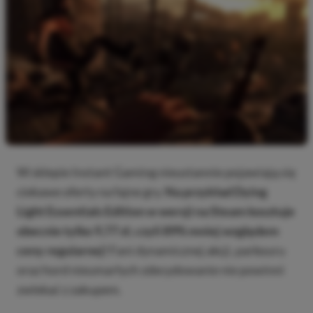
W sklepie Instant Gaming nieustannie pojawiają się
ciekawe oferty na fajne gry.
Na przykład Dying
Light Essentials Edition w wersji na Steam kosztuje
obecnie tylko 9,77 zł, czyli 89% mniej względem
ceny regularnej!
Fani dynamicznej akcji, parkouru
oraz hord nieumarłych zdecydowanie nie powinni
zwlekać z zakupem.