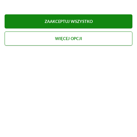
Obserwuj XGP.pl w Google News
ZAAKCEPTUJ WSZYSTKO
O AUTORZE
Marcel Goska
WIĘCEJ OPCJI
REDAKTOR DZIAŁU NEWSY & PROMOCJE
PROFIL
Zaczął interesować się grami od momentu
otrzymania PSP na komunię. Nie faworyzuje
żadnego gatunku gier, odpali wszystko, co wpadnie
mu w oko.
Zobacz więcej...
Liczba wpisów:
1910
(w redakcji od
14.08.2023
)
TAGI:
ENEBA
RESIDENT EVIL 2
Niektóre odnośniki w powyższej publikacji to linki afiliacyjne. Jeżeli
klikniesz taki link i dokonasz zakupu, otrzymamy niewielką prowizję, a Ty nie