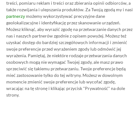
treści, pomiaru reklam i treści oraz zbierania opinii odbiorców, a
także rozwijania i ulepszania produktów.
Za Twoją zgodą my i nasi
możemy wykorzystywać precyzyjne dane
partnerzy
geolokalizacyjne i identyfikację przez skanowanie urządzeń.
Możesz kliknąć, aby wyrazić zgodę na przetwarzanie danych przez
nas i naszych partnerów zgodnie z opisem powyżej. Możesz też
uzyskać dostęp do bardziej szczegółowych informacji i zmienić
Koszt 1 miesiąca subskrypcji Xbox Game Pass
swoje preferencje przed wyrażeniem zgody lub odmówić jej
wyrażenia.
Pamiętaj, że niektóre rodzaje przetwarzania danych
Ultimate w oficjalnym sklepie Microsoftu to
osobowych mogą nie wymagać Twojej zgody, ale masz prawo
obecnie aż 115 zł – nie ma co ukrywać, że to bardzo
sprzeciwić się takiemu przetwarzaniu. Twoje preferencje będą
dużo. Jednak wcale nie musisz tyle płacić!
mieć zastosowanie tylko do tej witryny. Możesz w dowolnym
momencie zmienić swoje preferencje lub wycofać zgodę,
wracając na tę stronę i klikając przycisk "Prywatność" na dole
W tym poradniku, który właśnie czytasz,
strony.
pokażemy Ci, jak kupować ten abonament nawet
80% taniej
– za ok. 24-25 zł / msc zamiast 115 zł /
msc. Przedstawione w nim sposoby są w 100%
legalne i bezpieczne – pierwszą wersję tego
poradnika opublikowaliśmy w 2021 roku i od tego